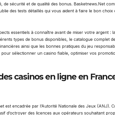
té, de sécurité et de qualité des bonus. Basketnews.Net co
lie des tests détaillés qui vous aident à faire le bon choix
cts essentiels à connaître avant de miser votre argent : l
ifférents types de bonus disponibles, le catalogue complet d
financières ainsi que les bonnes pratiques du jeu responsab
e pour sélectionner un casino fiable, optimiser vos promoti
n des casinos en ligne en Franc
ernet est encadrée par l’Autorité Nationale des Jeux (ANJ). 
usif d’octroyer des licences aux opérateurs souhaitant pro