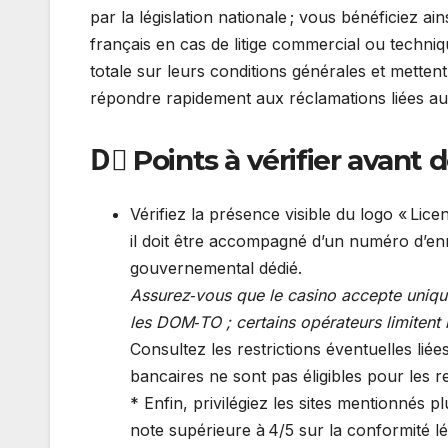
par la législation nationale ; vous bénéficiez ai
français en cas de litige commercial ou techniq
totale sur leurs conditions générales et metten
répondre rapidement aux réclamations liées 
D️⃣ Points à vérifier avant d
Vérifiez la présence visible du logo « Lice
il doit être accompagné d’un numéro d’enr
gouvernemental dédié.
Assurez‑vous que le casino accepte uniqu
les DOM‑TO ; certains opérateurs limitent l
Consultez les restrictions éventuelles lié
bancaires ne sont pas éligibles pour les re
* Enfin, privilégiez les sites mentionnés
note supérieure à 4/5 sur la conformité lé