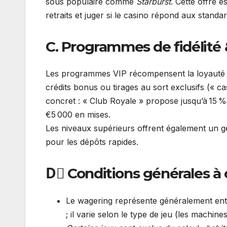
sous populaire comme
Starburst
. Cette offre es
retraits et juger si le casino répond aux stand
C. Programmes de fidélité
Les programmes VIP récompensent la loyauté 
crédits bonus ou tirages au sort exclusifs (« 
concret : « Club Royale » propose jusqu’à 15 
€5 000 en mises.
Les niveaux supérieurs offrent également un ge
pour les dépôts rapides.
D️⃣ Conditions générales à
Le wagering représente généralement en
; il varie selon le type de jeu (les machin