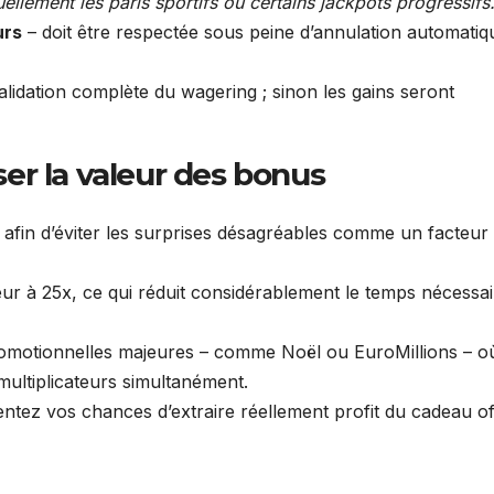
uellement les paris sportifs ou certains jackpots progressifs
urs
– doit être respectée sous peine d’annulation automatiq
validation complète du wagering ; sinon les gains seront
ser la valeur des bonus
 afin d’éviter les surprises désagréables comme un facteur
ieur à 25x, ce qui réduit considérablement le temps nécessa
romotionnelles majeures – comme Noël ou EuroMillions – o
 multiplicateurs simultanément.
ntez vos chances d’extraire réellement profit du cadeau of