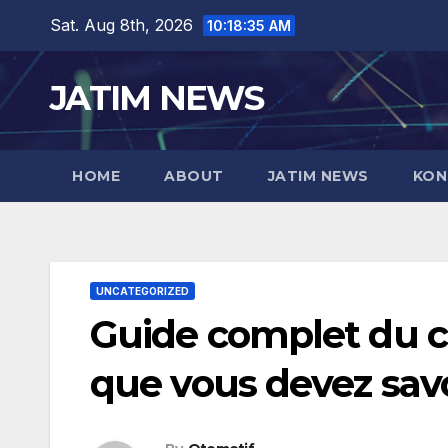
Skip
Sat. Aug 8th, 2026
10:18:36 AM
to
content
JATIM NEWS
HOME
ABOUT
JATIM NEWS
KON
UNCATEGORIZED
Guide complet du ca
que vous devez savo