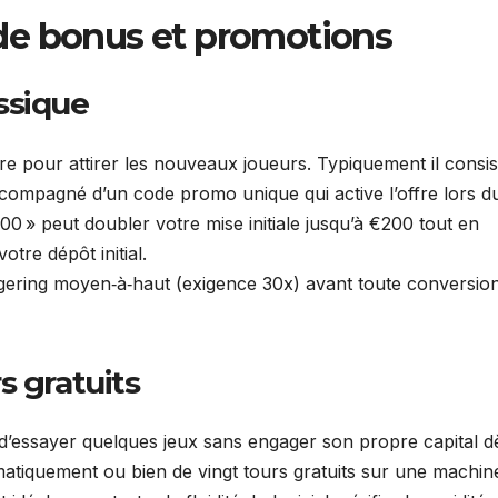
s de bonus et promotions
ssique
e pour attirer les nouveaux joueurs. Typiquement il consis
ccompagné d’un code promo unique qui active l’offre lors d
» peut doubler votre mise initiale jusqu’à €200 tout en
tre dépôt initial.
ering moyen‑à‑haut (exigence 30x) avant toute conversio
s gratuits
’essayer quelques jeux sans engager son propre capital d
utomatiquement ou bien de vingt tours gratuits sur une machin