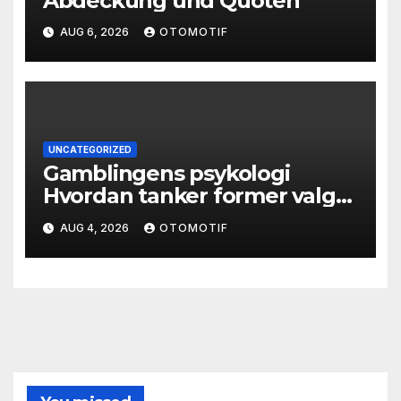
Abdeckung und Quoten
AUG 6, 2026
OTOMOTIF
UNCATEGORIZED
Gamblingens psykologi
Hvordan tanker former valg
og atferd
AUG 4, 2026
OTOMOTIF