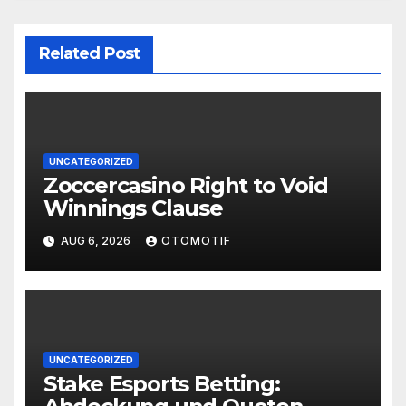
Related Post
UNCATEGORIZED
Zoccercasino Right to Void
Winnings Clause
AUG 6, 2026
OTOMOTIF
UNCATEGORIZED
Stake Esports Betting: