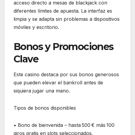
acceso directo a mesas de blackjack con
diferentes límites de apuesta. La interfaz es
limpia y se adapta sin problemas a dispositivos
móviles y escritorio.
Bonos y Promociones
Clave
Este casino destaca por sus bonos generosos
que pueden elevar el bankroll antes de
siquiera jugar una mano.
Tipos de bonos disponibles
• Bono de bienvenida – hasta 500 € más 100
giros gratis en slots seleccionados.