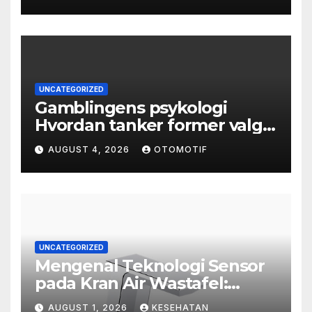
UNCATEGORIZED
Gamblingens psykologi
Hvordan tanker former valg
og atferd
AUGUST 4, 2026
OTOMOTIF
UNCATEGORIZED
Mengenal Teknologi Sensor
pada Kran Air Wastafel:
Mewah, Cerdas, dan Higienis
AUGUST 1, 2026
KESEHATAN