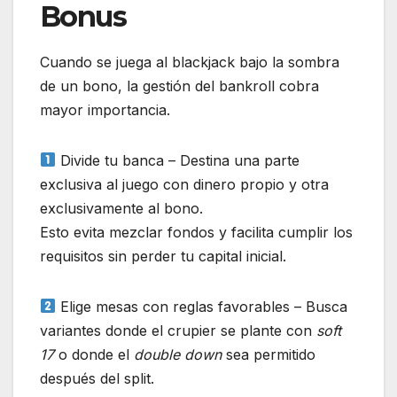
Bonus
Cuando se juega al blackjack bajo la sombra
de un bono, la gestión del bankroll cobra
mayor importancia.
Divide tu banca – Destina una parte
exclusiva al juego con dinero propio y otra
exclusivamente al bono.
Esto evita mezclar fondos y facilita cumplir los
requisitos sin perder tu capital inicial.
Elige mesas con reglas favorables – Busca
variantes donde el crupier se plante con
soft
17
o donde el
double down
sea permitido
después del split.