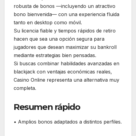
robusta de bonos —incluyendo un atractivo
bono bienvenida— con una experiencia fluida
tanto en desktop como móvil.
Su licencia fiable y tiempos rápidos de retiro
hacen que sea una opción segura para
jugadores que desean maximizar su bankroll
mediante estrategias bien pensadas.
Si buscas combinar habilidades avanzadas en
blackjack con ventajas económicas reales,
Casino Online representa una alternativa muy
completa.
Resumen rápido
• Amplios bonos adaptados a distintos perfiles.