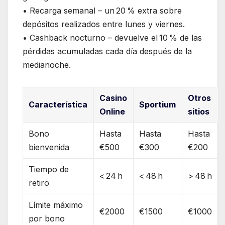
• Recarga semanal – un 20 % extra sobre
depósitos realizados entre lunes y viernes.
• Cashback nocturno – devuelve el 10 % de las
pérdidas acumuladas cada día después de la
medianoche.
Casino
Otros
Característica
Sportium
Online
sitios
Bono
Hasta
Hasta
Hasta
bienvenida
€500
€300
€200
Tiempo de
< 24 h
< 48 h
> 48 h
retiro
Límite máximo
€2000
€1500
€1000
por bono