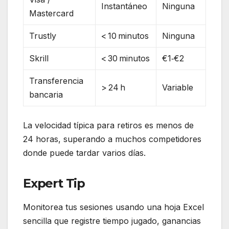
Instantáneo
Ninguna
Mastercard
Trustly
< 10 minutos
Ninguna
Skrill
< 30 minutos
€1‑€2
Transferencia
> 24 h
Variable
bancaria
La velocidad típica para retiros es menos de
24 horas, superando a muchos competidores
donde puede tardar varios días.
Expert Tip
Monitorea tus sesiones usando una hoja Excel
sencilla que registre tiempo jugado, ganancias