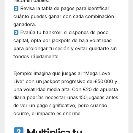
recomendables.
Revisa la tabla de pagos para identificar
cuánto puedes ganar con cada combinación
ganadora.
Evalúa tu bankroll: si dispones de poco
capital, opta por jackpots de baja volatilidad
para prolongar tu sesión y evitar quedarte sin
fondos rápidamente.
Ejemplo: imagina que juegas al “Mega Love
Live” con un jackpot progresivo del €50 000 y
una volatilidad media‑alta. Con €20 de apuesta
diaria podrías necesitar unas 150 jugadas antes
de ver un pago significativo, pero cuando
ocurre, el impacto es enorme.
Multiplica tu