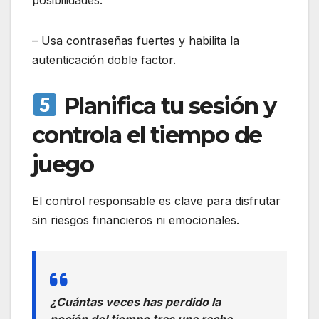
posibilidades.
– Usa contraseñas fuertes y habilita la
autenticación doble factor.
Planifica tu sesión y
controla el tiempo de
juego
El control responsable es clave para disfrutar
sin riesgos financieros ni emocionales.
¿Cuántas veces has perdido la
noción del tiempo tras una racha