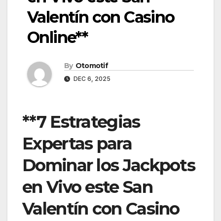
Valentín con Casino
Online**
By
Otomotif
DEC 6, 2025
**7 Estrategias
Expertas para
Dominar los Jackpots
en Vivo este San
Valentín con Casino