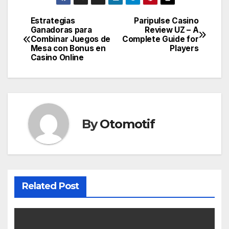
Estrategias
Paripulse Casino
Post
Ganadoras para
Review UZ – A
Combinar Juegos de
Complete Guide for
navigation
Mesa con Bonus en
Players
Casino Online
By
Otomotif
Related Post