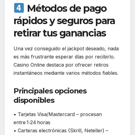
Métodos de pago
rápidos y seguros para
retirar tus ganancias
Una vez conseguido el jackpot deseado, nada
es más frustrante esperar días por recibirlo.
Casino Online destaca por ofrecer retiros
instantáneos mediante varios métodos fiables.
Principales opciones
disponibles
• Tarjetas Visa/Mastercard – procesan
entre 1‑24 horas
• Carteras electrónicas (Skrill, Neteller) –