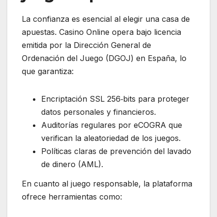
La confianza es esencial al elegir una casa de
apuestas. Casino Online opera bajo licencia
emitida por la Dirección General de
Ordenación del Juego (DGOJ) en España, lo
que garantiza:
Encriptación SSL 256‑bits para proteger
datos personales y financieros.
Auditorías regulares por eCOGRA que
verifican la aleatoriedad de los juegos.
Políticas claras de prevención del lavado
de dinero (AML).
En cuanto al juego responsable, la plataforma
ofrece herramientas como: