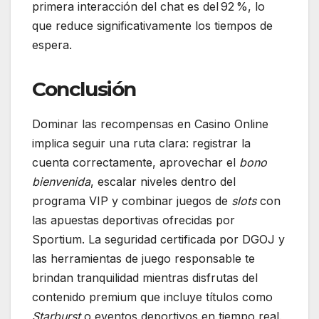
primera interacción del chat es del 92 %, lo
que reduce significativamente los tiempos de
espera.
Conclusión
Dominar las recompensas en Casino Online
implica seguir una ruta clara: registrar la
cuenta correctamente, aprovechar el
bono
bienvenida
, escalar niveles dentro del
programa VIP y combinar juegos de
slots
con
las apuestas deportivas ofrecidas por
Sportium. La seguridad certificada por DGOJ y
las herramientas de juego responsable te
brindan tranquilidad mientras disfrutas del
contenido premium que incluye títulos como
Starburst
o eventos deportivos en tiempo real.