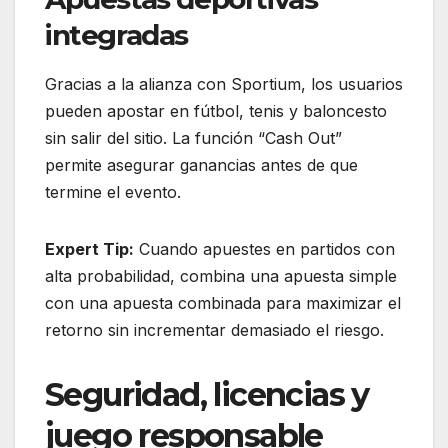
integradas
Gracias a la alianza con Sportium, los usuarios
pueden apostar en fútbol, tenis y baloncesto
sin salir del sitio. La función “Cash Out”
permite asegurar ganancias antes de que
termine el evento.
Expert Tip:
Cuando apuestes en partidos con
alta probabilidad, combina una apuesta simple
con una apuesta combinada para maximizar el
retorno sin incrementar demasiado el riesgo.
Seguridad, licencias y
juego responsable