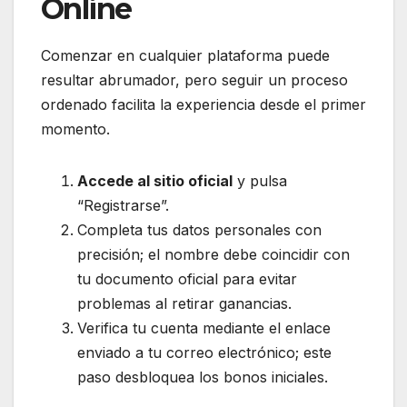
Online
Comenzar en cualquier plataforma puede
resultar abrumador, pero seguir un proceso
ordenado facilita la experiencia desde el primer
momento.
Accede al sitio oficial
y pulsa
“Registrarse”.
Completa tus datos personales con
precisión; el nombre debe coincidir con
tu documento oficial para evitar
problemas al retirar ganancias.
Verifica tu cuenta mediante el enlace
enviado a tu correo electrónico; este
paso desbloquea los bonos iniciales.