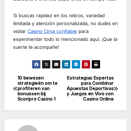
Si buscas rapidez en los retiros, variedad
ilimitada y atención personalizada, no dudes en
visitar
Casino Cirsa confiable
para
experimentar todo lo mencionado aquí. ¡Que la
suerte te acompañe!
10 bewezen
Estrategias Expertas
Post
strategieën om te
para Combinar
profiteren van
Apuestas Deportivas
navigation
bonussen bij
y Juegos en Vivo con
Scoripro Casino 1
Casino Online