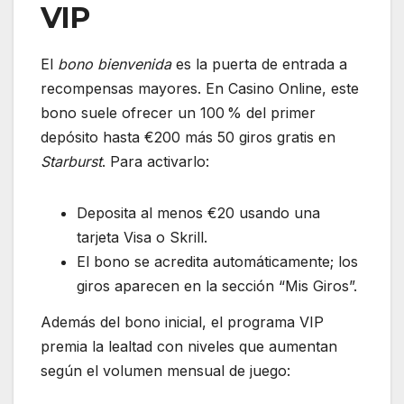
VIP
El
bono bienvenida
es la puerta de entrada a
recompensas mayores. En Casino Online, este
bono suele ofrecer un 100 % del primer
depósito hasta €200 más 50 giros gratis en
Starburst
. Para activarlo:
Deposita al menos €20 usando una
tarjeta Visa o Skrill.
El bono se acredita automáticamente; los
giros aparecen en la sección “Mis Giros”.
Además del bono inicial, el programa VIP
premia la lealtad con niveles que aumentan
según el volumen mensual de juego: