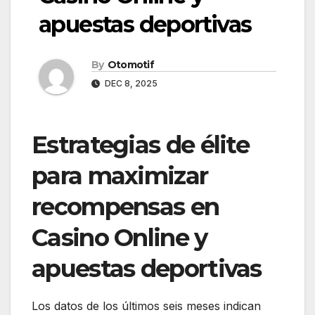
apuestas deportivas
By
Otomotif
DEC 8, 2025
Estrategias de élite
para maximizar
recompensas en
Casino Online y
apuestas deportivas
Los datos de los últimos seis meses indican