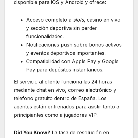
disponible para iOS y Android y ofrece:
Acceso completo a
slots
, casino en vivo
y sección deportiva sin perder
funcionalidades.
Notificaciones push sobre bonos activos
y eventos deportivos importantes.
Compatibilidad con Apple Pay y Google
Pay para depósitos instantáneos.
El servicio al cliente funciona las 24 horas
mediante chat en vivo, correo electrónico y
teléfono gratuito dentro de España. Los
agentes están entrenados para asistir tanto a
principiantes como a jugadores VIP.
Did You Know?
La tasa de resolución en