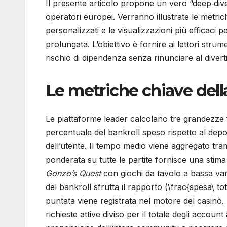
Il presente articolo propone un vero “deep‑dive
operatori europei. Verranno illustrate le metriche c
personalizzati e le visualizzazioni più efficaci 
prolungata. L’obiettivo è fornire ai lettori str
rischio di dipendenza senza rinunciare al diver
Le metriche chiave dell
Le piattaforme leader calcolano tre grandezze 
percentuale del bankroll speso rispetto al deposi
dell’utente. Il tempo medio viene aggregato trami
ponderata su tutte le partite fornisce una stima
Gonzo’s Quest
con giochi da tavolo a bassa va
del bankroll sfrutta il rapporto (\frac{spesa\ to
puntata viene registrata nel motore del casinò.
richieste attive diviso per il totale degli accoun