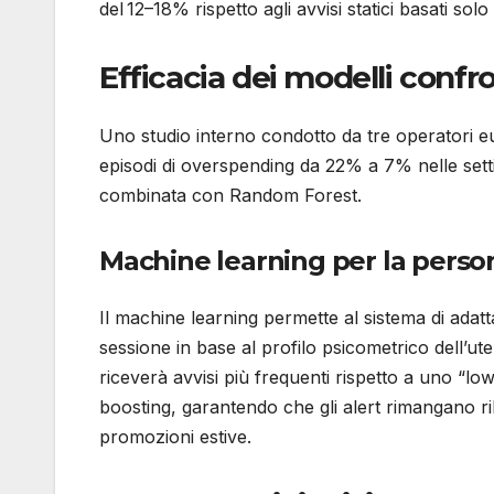
del 12–18% rispetto agli avvisi statici basati sol
Efficacia dei modelli confro
Uno studio interno condotto da tre operatori eur
episodi di overspending da 22% a 7% nelle sett
combinata con Random Forest.
Machine learning per la person
Il machine learning permette al sistema di ada
sessione in base al profilo psicometrico dell’ut
riceverà avvisi più frequenti rispetto a uno “lo
boosting, garantendo che gli alert rimangano ri
promozioni estive.