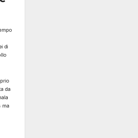
 tempo
i di
llo
oprio
ta da
nala
us ma