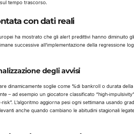
o sul tempo trascorso.
ntata con dati reali
opei ha mostrato che gli alert predittivi hanno diminuito gl
imane successive all’implementazione della regressione logi
alizzazione degli avvisi
ttare dinamicamente soglie come %di bankroll o durata della
ente – ad esempio un giocatore classificato “high‑impulsivity
w‑risk”. L’algoritmo aggiorna pesi ogni settimana usando grad
levanti anche quando cambiano le abitudini stagionali legate