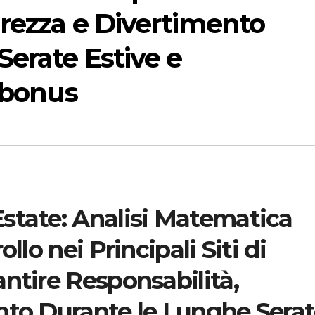
urezza e Divertimento
erate Estive e
i bonus
state: Analisi Matematica
llo nei Principali Siti di
ntire Responsabilità,
nto Durante le Lunghe Sera