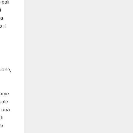
ipali
i
va
 il
sione,
 come
uale
e una
di
la