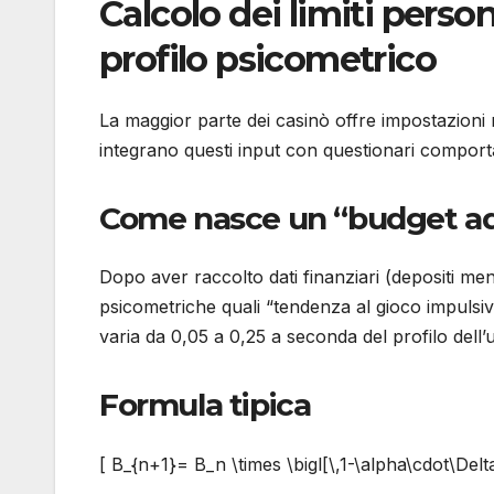
Calcolo dei limiti perso
profilo psicometrico
La maggior parte dei casinò offre impostazioni m
integrano questi input con questionari comporta
Come nasce un “budget ad
Dopo aver raccolto dati finanziari (depositi mens
psicometriche quali “tendenza al gioco impulsivo
varia da 0,05 a 0,25 a seconda del profilo dell’
Formula tipica
[ B_{n+1}= B_n \times \bigl[\,1-\alpha\cdot\Delta