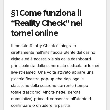
§ 1 Come funziona il
“Reality Check” nei
tornei online
Il modulo Reality Check è integrato
direttamente nell’interfaccia utente del casino
digitale ed è accessibile sia dalla dashboard
principale sia dalla schermata dedicata ai tornei
live‑streamed. Una volta attivato appare una
piccola finestra pop‑up che riepiloga le
statistiche della sessione corrente (tempo
totale trascorso, vincite nette, perdita
cumulativa) prima di consentire all’utente di
continuare o chiudere la partita