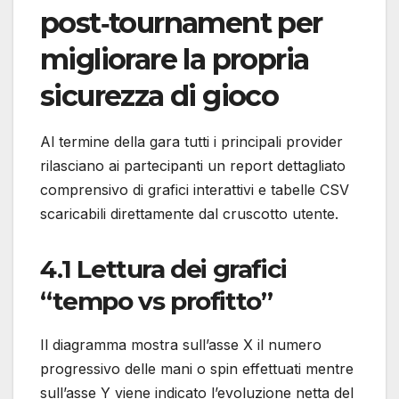
post‑tournament per
migliorare la propria
sicurezza di gioco
Al termine della gara tutti i principali provider
rilasciano ai partecipanti un report dettagliato
comprensivo di grafici interattivi e tabelle CSV
scaricabili direttamente dal cruscotto utente.
4​.​​1 Lettura dei grafici
“tempo vs profitto”
Il diagramma mostra sull’asse X il numero
progressivo delle mani o spin effettuati mentre
sull’asse Y viene indicato l’evoluzione netta del