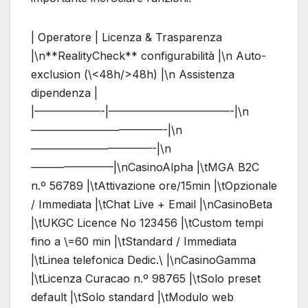
| Operatore | Licenza & Trasparenza
|\n**RealityCheck** configurabilità |\n Auto­
exclusion (\<48h/>48h) |\n Assistenza
dipendenza |
|——————-|———————————-|\n
————————————-|\n
———————————-|\n
———————–|\nCasinoAlpha |\tMGA B2C
n.º 56789 |\tAttivazione ore/15min |\tOpzionale
/ Immediata |\tChat Live + Email |\nCasinoBeta
|\tUKGC Licence No 123456 |\tCustom tempi
fino a \=60 min |\tStandard / Immediata
|\tLinea telefonica Dedic.\ |\nCasinoGamma
|\tLicenza Curacao n.º 98765 |\tSolo preset
default |\tSolo standard |\tModulo web