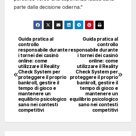
parte dalla decisione odierna.”
Guida pratica al
Guida pratica al
Post
controllo
controllo
responsabile durante
responsabile durante
navigation
i tornei dei casinò
i tornei dei casinò
online: come
online: come
utilizzare il Reality
utilizzare il Reality
Check System per
Check System per
proteggere il proprio
proteggere il proprio
bankroll, gestire il
bankroll, gestire il
tempo di gioco e
tempo di gioco e
mantenere un
mantenere un
equilibrio psicologico
equilibrio psicologico
sano nei contesti
sano nei contesti
competitivi
competitivi