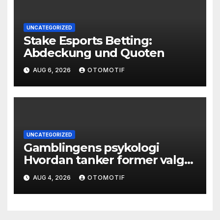
UNCATEGORIZED
Stake Esports Betting:
Abdeckung und Quoten
AUG 6, 2026
OTOMOTIF
UNCATEGORIZED
Gamblingens psykologi
Hvordan tanker former valg
og atferd
AUG 4, 2026
OTOMOTIF