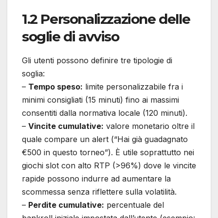
1.2 Personalizzazione delle
soglie di avviso
Gli utenti possono definire tre tipologie di
soglia:
–
Tempo speso:
limite personalizzabile fra i
minimi consigliati (15 minuti) fino ai massimi
consentiti dalla normativa locale (120 minuti).
–
Vincite cumulative:
valore monetario oltre il
quale compare un alert (“Hai già guadagnato
€500 in questo torneo”). È utile soprattutto nei
giochi slot con alto RTP (>96%) dove le vincite
rapide possono indurre ad aumentare la
scommessa senza riflettere sulla volatilità.
–
Perdite cumulative:
percentuale del
bankroll iniziale impostata dall’utente (esempio: