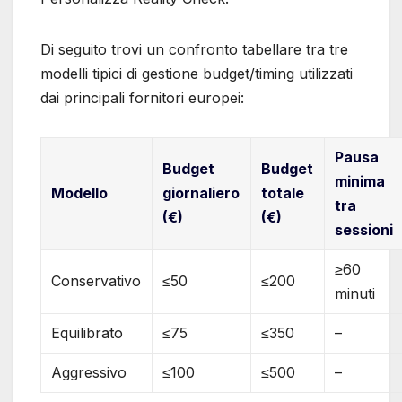
Di seguito trovi un confronto tabellare tra tre
modelli tipici di gestione budget/timing utilizzati
dai principali fornitori europei:
Pausa
Budget
Budget
minima
Modello
giornaliero
totale
tra
(€)
(€)
sessioni
≥60
Conservativo
≤50
≤200
minuti
Equilibrato
≤75
≤350
–
Aggressivo
≤100
≤500
–