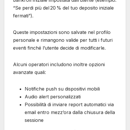
“Se perdi più del 20 % del tuo deposito iniziale
fermati”).
Queste impostazioni sono salvate nel profilo
personale e rimangono valide per tutti i futuri
eventi finché l’utente decide di modificarle.
Alcuni operatori includono inoltre opzioni
avanzate quali:
Notifiche push su dispositivi mobili
Audio alert personalizzati
Possibilità di inviare report automatici via
email entro mezz’ora dalla chiusura della
sessione