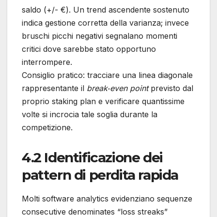
saldo (+/- €). Un trend ascendente sostenuto
indica gestione corretta della varianza; invece
bruschi picchi negativi segnalano momenti
critici dove sarebbe stato opportuno
interrompere.
Consiglio pratico: tracciare una linea diagonale
rappresentante il
break‑even point
previsto dal
proprio staking plan e verificare quantissime
volte si incrocia tale soglia durante la
competizione.
4​.​​2 Identificazione dei
pattern di perdita rapida
Molti software analytics evidenziano sequenze
consecutive denominates “loss streaks”