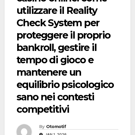
utilizzare il Reality
Check System per
proteggere il proprio
bankroll, gestire il
tempo di gioco e
mantenere un
equilibrio psicologico
sano nei contesti
competitivi
By
Otomotif
JAN 1, 2026