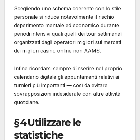
Scegliendo uno schema coerente con lo stile
personale si riduce notevolmente il rischio
deperimento mentale ed economico durante
periodi intensivi quali quelli dei tour settimanali
organizzati dagli operatori migliori sui mercati
dei migliori casino online non AAMS.
Infine ricordarsi sempre d’inserire nel proprio
calendario digitale gli appuntamenti relativi ai
turnieri più importanti — così da evitare
sovrapposizioni indesiderate con altre attività
quotidiane.
§ 4 Utilizzare le
statistiche