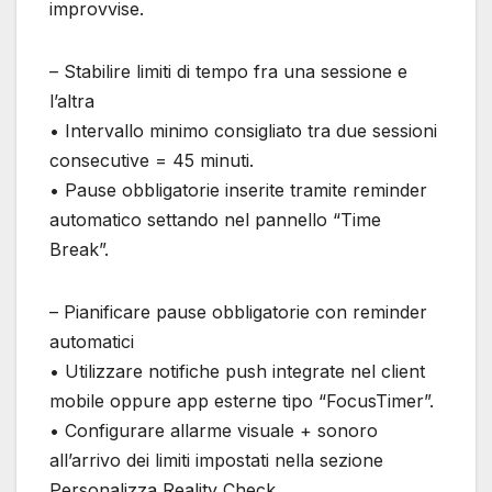
improvvise.
– Stabilire limiti di tempo fra una sessione e
l’altra
• Intervallo minimo consigliato tra due sessioni
consecutive = 45 minuti.
• Pause obbligatorie inserite tramite reminder
automatico settando nel pannello “Time
Break”.
– Pianificare pause obbligatorie con reminder
automatici
• Utilizzare notifiche push integrate nel client
mobile oppure app esterne tipo “FocusTimer”.
• Configurare allarme visuale + sonoro
all’arrivo dei limiti impostati nella sezione
Personalizza Reality Check.