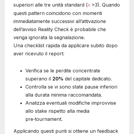
superiori alle tre unità standard (
>3). Quando
n
questi pattern coincidono con momenti
immediatamente successivi all’attivazione
dell’avviso Reality Check è probabile che
venga ignorata la segnalazione.
Una checklist rapida da applicare subito dopo
aver ricevuto il report:
Verifica se le perdite concentrate
superano il
20%
del capitale dedicato.
Controlla se vi sono state pause inferiori
alla durata minima raccomandata.
Analizza eventuali modifiche improvvise
allo stake rispetto alla media
pre‑tournament.
Applicando questi punti si ottiene un feedback