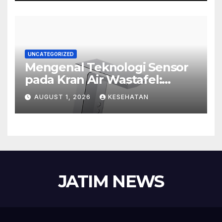
UNCATEGORIZED
Mengenal Teknologi Sensor
pada Kran Air Wastafel:
Mewah, Cerdas, dan Higienis
AUGUST 1, 2026
KESEHATAN
JATIM NEWS