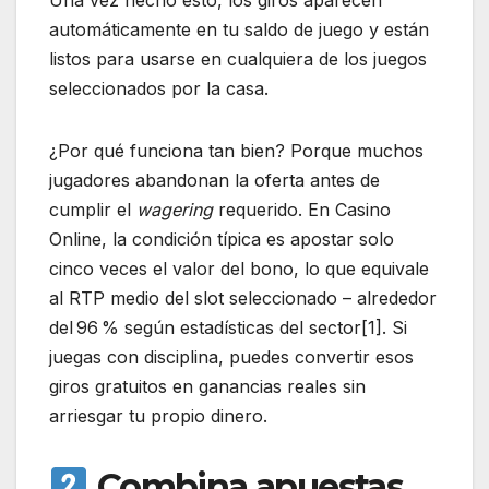
Una vez hecho esto, los giros aparecen
automáticamente en tu saldo de juego y están
listos para usarse en cualquiera de los juegos
seleccionados por la casa.​
¿Por qué funciona tan bien? Porque muchos
jugadores abandonan la oferta antes de
cumplir el
wagering
requerido. En Casino
Online, la condición típica es apostar solo
cinco veces el valor del bono, lo que equivale
al RTP medio del slot seleccionado – alrededor
del 96 % según estadísticas del sector​[1]​. Si
juegas con disciplina, puedes convertir esos
giros gratuitos en ganancias reales sin
arriesgar tu propio dinero.
Combina apuestas