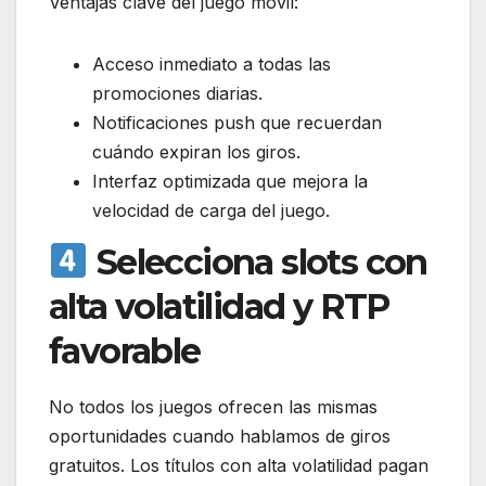
Ventajas clave del juego móvil:
Acceso inmediato a todas las
promociones diarias.
Notificaciones push que recuerdan
cuándo expiran los giros.
Interfaz optimizada que mejora la
velocidad de carga del juego.
Selecciona slots con
alta volatilidad y RTP
favorable
No todos los juegos ofrecen las mismas
oportunidades cuando hablamos de giros
gratuitos.​ Los títulos con alta volatilidad pagan