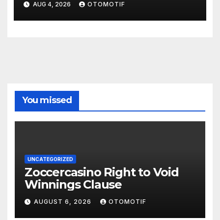
AUG 4, 2026
OTOMOTIF
You missed
UNCATEGORIZED
Zoccercasino Right to Void
Winnings Clause
AUGUST 6, 2026
OTOMOTIF