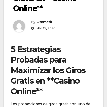
Online**
By
Otomotif
JAN 25, 2026
5 Estrategias
Probadas para
Maximizar los Giros
Gratis en **Casino
Online**
Las promociones de giros gratis son uno de