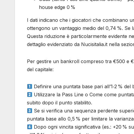
house edge 0 %
I dati indicano che i giocatori che combinano 
ottengono un vantaggio medio del 0,74 %. Se la
Questa riduzione è particolarmente evidente n
dettaglio evidenziato da Nucisitalia.it nella sez
Per gestire un bankroll compreso tra €500 e €1
del capitale:
Definire una puntata base pari all’1‑2 % del 
Utilizzare la Pass Line o Come come puntata 
subito dopo il punto stabilito.
Se si verifica una sequenza perdente superi
puntata base allo 0,5 % per limitare la varianza
Dopo ogni vincita significativa (es.: +20 % 