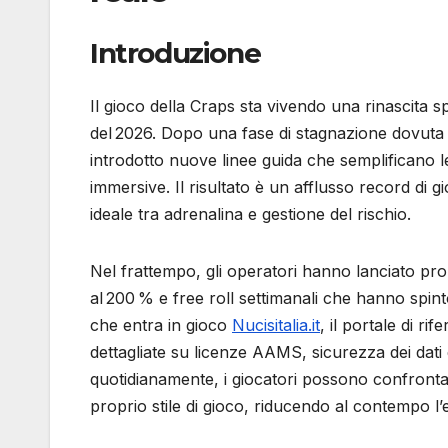
Introduzione
Il gioco della Craps sta vivendo una rinascita sp
del 2026. Dopo una fase di stagnazione dovuta a
introdotto nuove linee guida che semplificano le
immersive. Il risultato è un afflusso record di 
ideale tra adrenalina e gestione del rischio.
Nel frattempo, gli operatori hanno lanciato pr
al 200 % e free roll settimanali che hanno spint
che entra in gioco
Nucisitalia.it
, il portale di ri
dettagliate su licenze AAMS, sicurezza dei dati e
quotidianamente, i giocatori possono confrontar
proprio stile di gioco, riducendo al contempo l