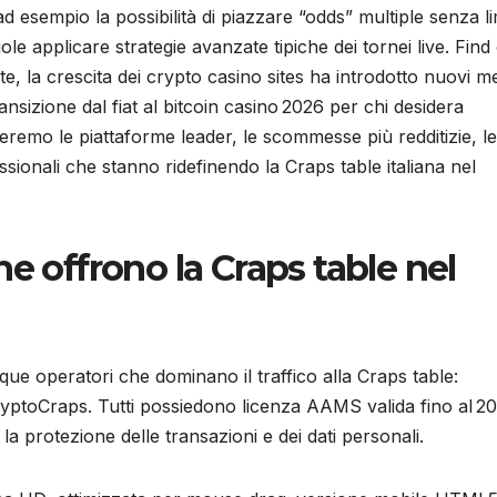
 esempio la possibilità di piazzare “odds” multiple senza lim
 applicare strategie avanzate tipiche dei tornei live. Find
te, la crescita dei crypto casino sites ha introdotto nuovi m
ansizione dal fiat al bitcoin casino 2026 per chi desidera
zeremo le piattaforme leader, le scommesse più redditizie, le
sionali che stanno ridefinendo la Craps table italiana nel
e offrono la Craps table nel
nque operatori che dominano il traffico alla Craps table:
yptoCraps. Tutti possiedono licenza AAMS valida fino al 2
 la protezione delle transazioni e dei dati personali.