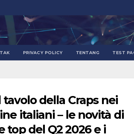
TAK
PRIVACY POLICY
TENTANG
TEST PA
l tavolo della Craps nei
ne italiani – le novità di
e top del Q2 2026 e i