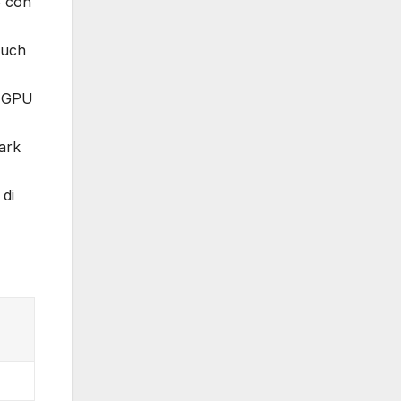
5 con
ouch
e GPU
ark
 di