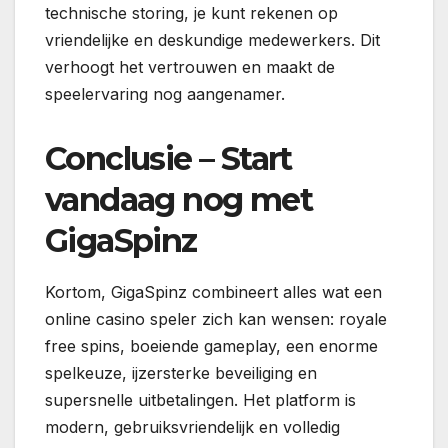
technische storing, je kunt rekenen op
vriendelijke en deskundige medewerkers. Dit
verhoogt het vertrouwen en maakt de
speelervaring nog aangenamer.
Conclusie – Start
vandaag nog met
GigaSpinz
Kortom, GigaSpinz combineert alles wat een
online casino speler zich kan wensen: royale
free spins, boeiende gameplay, een enorme
spelkeuze, ijzersterke beveiliging en
supersnelle uitbetalingen. Het platform is
modern, gebruiksvriendelijk en volledig