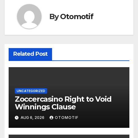
By
Otomotif
Related Post
UNCATEGORIZED
Zoccercasino Right to Void
Winnings Clause
AUG 6, 2026
OTOMOTIF