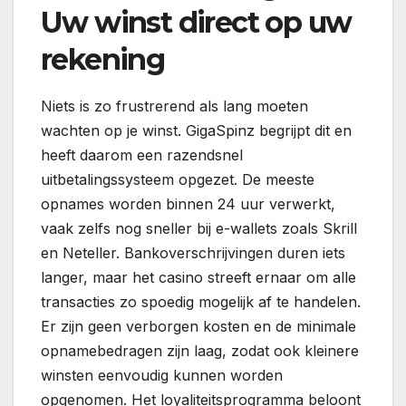
Uw winst direct op uw
rekening
Niets is zo frustrerend als lang moeten
wachten op je winst. GigaSpinz begrijpt dit en
heeft daarom een razendsnel
uitbetalingssysteem opgezet. De meeste
opnames worden binnen 24 uur verwerkt,
vaak zelfs nog sneller bij e-wallets zoals Skrill
en Neteller. Bankoverschrijvingen duren iets
langer, maar het casino streeft ernaar om alle
transacties zo spoedig mogelijk af te handelen.
Er zijn geen verborgen kosten en de minimale
opnamebedragen zijn laag, zodat ook kleinere
winsten eenvoudig kunnen worden
opgenomen. Het loyaliteitsprogramma beloont