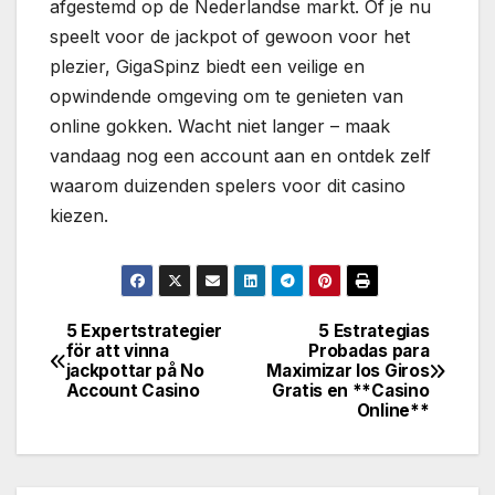
afgestemd op de Nederlandse markt. Of je nu
speelt voor de jackpot of gewoon voor het
plezier, GigaSpinz biedt een veilige en
opwindende omgeving om te genieten van
online gokken. Wacht niet langer – maak
vandaag nog een account aan en ontdek zelf
waarom duizenden spelers voor dit casino
kiezen.
5 Expertstrategier
5 Estrategias
Post
för att vinna
Probadas para
jackpottar på No
Maximizar los Giros
navigation
Account Casino
Gratis en **Casino
Online**