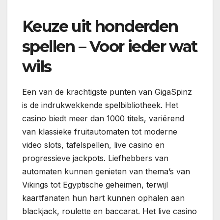
Keuze uit honderden
spellen – Voor ieder wat
wils
Een van de krachtigste punten van GigaSpinz
is de indrukwekkende spelbibliotheek. Het
casino biedt meer dan 1000 titels, variërend
van klassieke fruitautomaten tot moderne
video slots, tafelspellen, live casino en
progressieve jackpots. Liefhebbers van
automaten kunnen genieten van thema’s van
Vikings tot Egyptische geheimen, terwijl
kaartfanaten hun hart kunnen ophalen aan
blackjack, roulette en baccarat. Het live casino