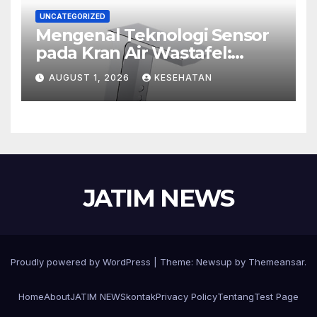
UNCATEGORIZED
Mengenal Teknologi Sensor
pada Kran Air Wastafel:
Mewah, Cerdas, dan Higienis
AUGUST 1, 2026
KESEHATAN
JATIM NEWS
Proudly powered by WordPress
|
Theme:
Newsup
by
Themeansar
.
Home
About
JATIM NEWS
kontak
Privacy Policy
Tentang
Test Page