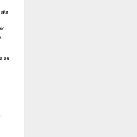
site
is.
s.
s se
n