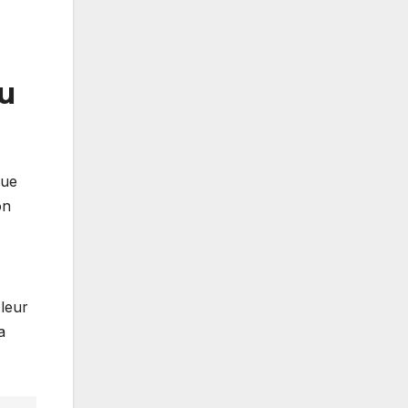
eu
que
on
leur
a