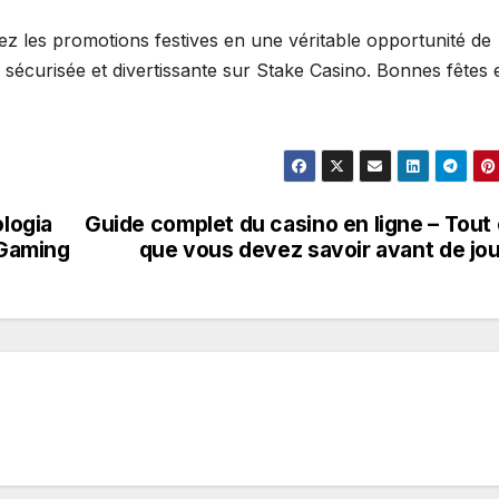
ez les promotions festives en une véritable opportunité de
u sécurisée et divertissante sur Stake Casino. Bonnes fêtes 
ologia
Guide complet du casino en ligne – Tout
iGaming
que vous devez savoir avant de jo