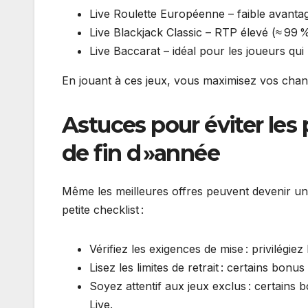
Live Roulette Européenne – faible avanta
Live Blackjack Classic – RTP élevé (≈ 99 %)
Live Baccarat – idéal pour les joueurs qui
En jouant à ces jeux, vous maximisez vos chanc
Astuces pour éviter les
de fin d »année
Même les meilleures offres peuvent devenir un f
petite checklist :
Vérifiez les exigences de mise : privilégie
Lisez les limites de retrait : certains bon
Soyez attentif aux jeux exclus : certains
Live.