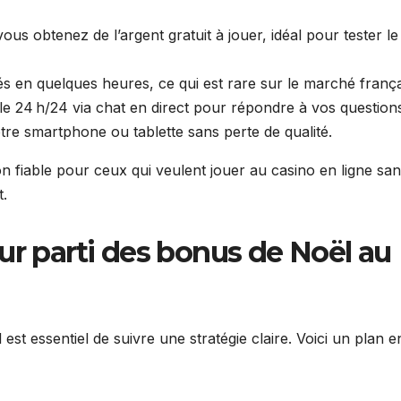
ous obtenez de l’argent gratuit à jouer, idéal pour tester le 
ités en quelques heures, ce qui est rare sur le marché frança
le 24 h/24 via chat en direct pour répondre à vos question
tre smartphone ou tablette sans perte de qualité.
n fiable pour ceux qui veulent jouer au casino en ligne san
t.
ur parti des bonus de Noël au
 est essentiel de suivre une stratégie claire. Voici un plan e