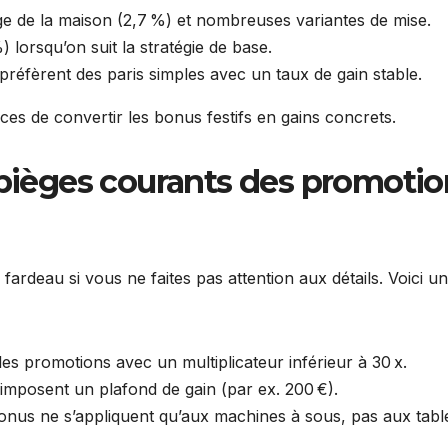
ge de la maison (2,7 %) et nombreuses variantes de mise.
 lorsqu’on suit la stratégie de base.
 préfèrent des paris simples avec un taux de gain stable.
es de convertir les bonus festifs en gains concrets.
 pièges courants des promotio
ardeau si vous ne faites pas attention aux détails. Voici u
z les promotions avec un multiplicateur inférieur à 30 x.
us imposent un plafond de gain (par ex. 200 €).
 bonus ne s’appliquent qu’aux machines à sous, pas aux tabl