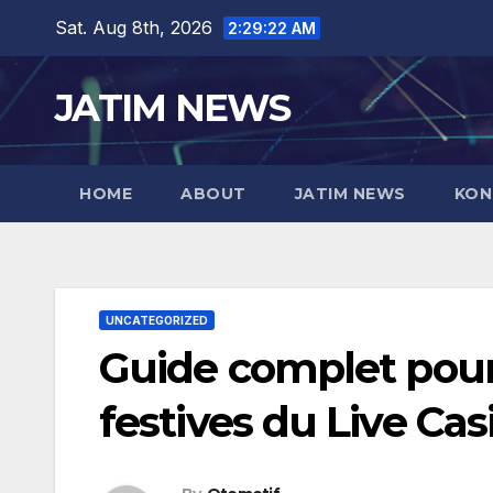
Skip
Sat. Aug 8th, 2026
2:29:23 AM
to
content
JATIM NEWS
HOME
ABOUT
JATIM NEWS
KON
UNCATEGORIZED
Guide complet pour
festives du Live Ca