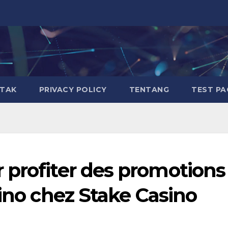
TAK
PRIVACY POLICY
TENTANG
TEST PA
 profiter des promotions
sino chez Stake Casino