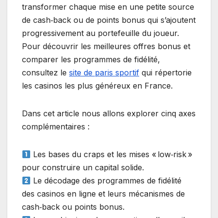
transformer chaque mise en une petite source
de cash‑back ou de points bonus qui s’ajoutent
progressivement au portefeuille du joueur.
Pour découvrir les meilleures offres bonus et
comparer les programmes de fidélité,
consultez le
site de paris sportif
qui répertorie
les casinos les plus généreux en France.
Dans cet article nous allons explorer cinq axes
complémentaires :
Les bases du craps et les mises « low‑risk »
pour construire un capital solide.
Le décodage des programmes de fidélité
des casinos en ligne et leurs mécanismes de
cash‑back ou points bonus.