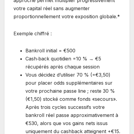
approche permet multiplier progressivement
votre capital réel sans augmenter
proportionnellement votre exposition globale.*
Exemple chiffré :
Bankroll initial = €500
Cash‑back quotidien =10 % → €5
récupérés après chaque session
Vous décidez d’utiliser 70 % (=€3,50)
pour placer odds supplémentaires sur
votre prochaine passe line ; reste 30 %
(€1,50) stocké comme fonds «​secours​».
Après trois cycles successifs votre
bankroll réel passe approximativement à
€530, alors que vos gains nets issus
uniquement du cashback atteignent +€15.