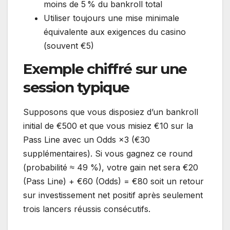
moins de 5 % du bankroll total
Utiliser toujours une mise minimale
équivalente aux exigences du casino
(souvent €5)
Exemple chiffré sur une
session typique
Supposons que vous disposiez d’un bankroll
initial de €500 et que vous misiez €10 sur la
Pass Line avec un Odds ×3 (€30
supplémentaires). Si vous gagnez ce round
(probabilité ≈ 49 %), votre gain net sera €20
(Pass Line) + €60 (Odds) = €80 soit un retour
sur investissement net positif après seulement
trois lancers réussis consécutifs.