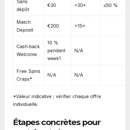
Sans
€30
>30×
≤50 %
dépôt
Match
€200
>15×
Deposit
10 %
Cash‑back
pendant
N/A
Welcome
week1
Free Spins
N/A
N/A
Craps*
*Valeur indicative ; vérifier chaque offre
individuelle.
Étapes concrètes pour