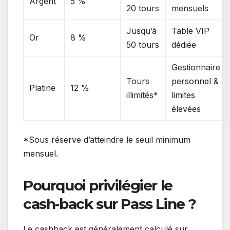
Argent
5 %
20 tours
mensuels
Jusqu’à
Table VIP
Or
8 %
50 tours
dédiée
Gestionnaire
Tours
personnel &
Platine
12 %
illimités*
limites
élevées
*Sous réserve d’atteindre le seuil minimum
mensuel.
Pourquoi privilégier le
cash‑back sur Pass Line ?
Le cashback est généralement calculé sur