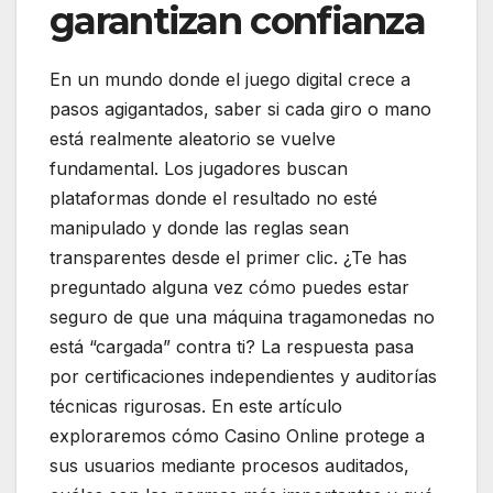
garantizan confianza
En un mundo donde el juego digital crece a
pasos agigantados, saber si cada giro o mano
está realmente aleatorio se vuelve
fundamental. Los jugadores buscan
plataformas donde el resultado no esté
manipulado y donde las reglas sean
transparentes desde el primer clic. ¿Te has
preguntado alguna vez cómo puedes estar
seguro de que una máquina tragamonedas no
está “cargada” contra ti? La respuesta pasa
por certificaciones independientes y auditorías
técnicas rigurosas. En este artículo
exploraremos cómo Casino Online protege a
sus usuarios mediante procesos auditados,