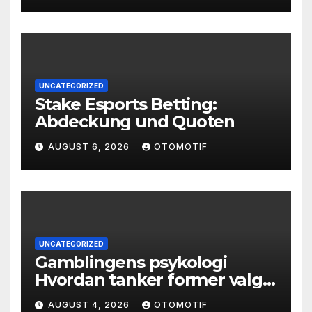
UNCATEGORIZED
Stake Esports Betting:
Abdeckung und Quoten
AUGUST 6, 2026
OTOMOTIF
UNCATEGORIZED
Gamblingens psykologi
Hvordan tanker former valg
og atferd
AUGUST 4, 2026
OTOMOTIF