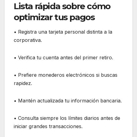
Lista rápida sobre cómo
optimizar tus pagos
• Registra una tarjeta personal distinta a la
corporativa.
• Verifica tu cuenta antes del primer retiro.
• Prefiere monederos electrónicos si buscas
rapidez.
• Mantén actualizada tu información bancaria.
• Consulta siempre los límites diarios antes de
iniciar grandes transacciones.