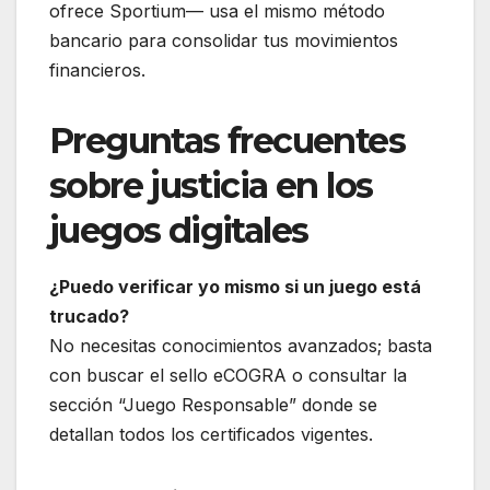
ofrece Sportium— usa el mismo método
bancario para consolidar tus movimientos
financieros.
Preguntas frecuentes
sobre justicia en los
juegos digitales
¿Puedo verificar yo mismo si un juego está
trucado?
No necesitas conocimientos avanzados; basta
con buscar el sello eCOGRA o consultar la
sección “Juego Responsable” donde se
detallan todos los certificados vigentes.