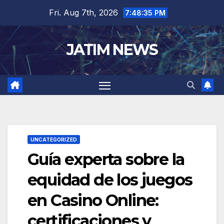
Skip
Fri. Aug 7th, 2026
7:48:36 PM
to
content
JATIM NEWS
UNCATEGORIZED
Guía experta sobre la
equidad de los juegos
en Casino Online:
certificaciones y