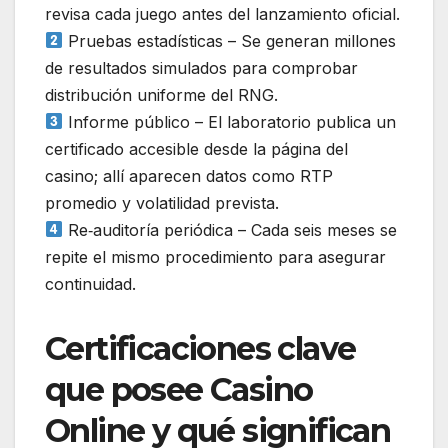
revisa cada juego antes del lanzamiento oficial.
Pruebas estadísticas – Se generan millones
de resultados simulados para comprobar
distribución uniforme del RNG.
Informe público – El laboratorio publica un
certificado accesible desde la página del
casino; allí aparecen datos como RTP
promedio y volatilidad prevista.
Re‑auditoría periódica – Cada seis meses se
repite el mismo procedimiento para asegurar
continuidad.
Certificaciones clave
que posee Casino
Online y qué significan