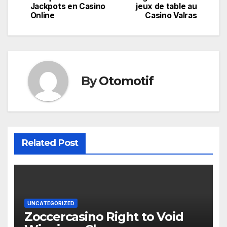
navigation
Jackpots en Casino
jeux de table au
Online
Casino Valras
By
Otomotif
Related Post
UNCATEGORIZED
Zoccercasino Right to Void