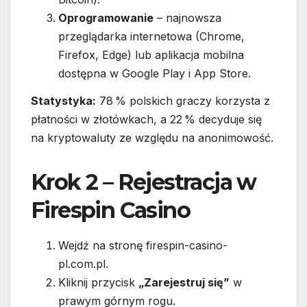
Oprogramowanie
– najnowsza
przeglądarka internetowa (Chrome,
Firefox, Edge) lub aplikacja mobilna
dostępna w Google Play i App Store.
Statystyka:
78 % polskich graczy korzysta z
płatności w złotówkach, a 22 % decyduje się
na kryptowaluty ze względu na anonimowość.
Krok 2 – Rejestracja w
Firespin Casino
Wejdź na stronę firespin-casino-
pl.com.pl.
Kliknij przycisk
„Zarejestruj się”
w
prawym górnym rogu.