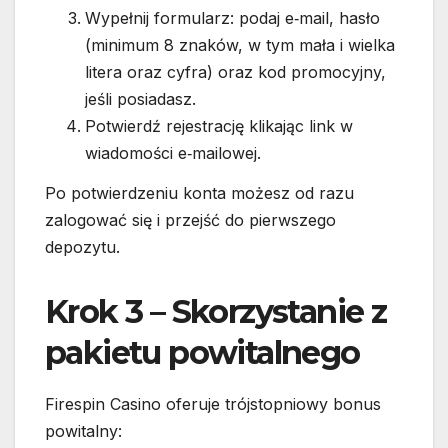
Wypełnij formularz: podaj e‑mail, hasło
(minimum 8 znaków, w tym mała i wielka
litera oraz cyfra) oraz kod promocyjny,
jeśli posiadasz.
Potwierdź rejestrację klikając link w
wiadomości e‑mailowej.
Po potwierdzeniu konta możesz od razu
zalogować się i przejść do pierwszego
depozytu.
Krok 3 – Skorzystanie z
pakietu powitalnego
Firespin Casino oferuje trójstopniowy bonus
powitalny: