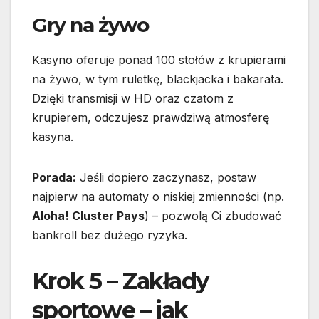
Gry na żywo
Kasyno oferuje ponad 100 stołów z krupierami
na żywo, w tym ruletkę, blackjacka i bakarata.
Dzięki transmisji w HD oraz czatom z
krupierem, odczujesz prawdziwą atmosferę
kasyna.
Porada:
Jeśli dopiero zaczynasz, postaw
najpierw na automaty o niskiej zmienności (np.
Aloha! Cluster Pays
) – pozwolą Ci zbudować
bankroll bez dużego ryzyka.
Krok 5 – Zakłady
sportowe – jak