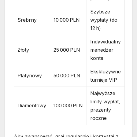
Szybsze
Srebrny
10 000 PLN
wypłaty (do
12 h)
Indywidualny
Złoty
25 000 PLN
menedżer
konta
Ekskluzywne
Platynowy
50 000 PLN
turnieje VIP
Najwyższe
limity wypłat,
Diamentowy
100 000 PLN
prezenty
roczne
Aby awansować, graj regularnie i korzystaj z