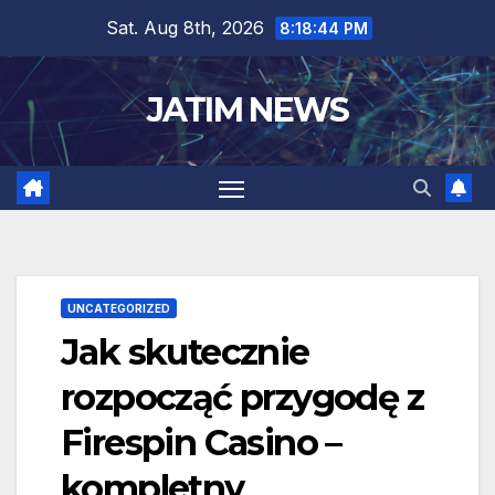
Skip
Sat. Aug 8th, 2026
8:18:45 PM
to
content
JATIM NEWS
UNCATEGORIZED
Jak skutecznie
rozpocząć przygodę z
Firespin Casino –
kompletny