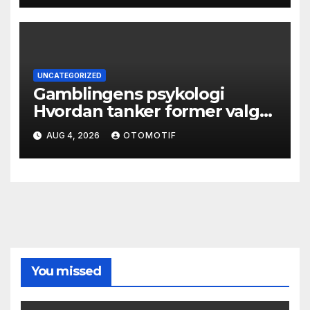
UNCATEGORIZED
Gamblingens psykologi
Hvordan tanker former valg
og atferd
AUG 4, 2026
OTOMOTIF
You missed