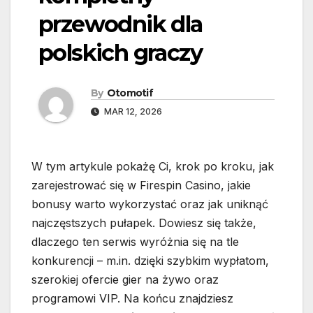
przewodnik dla
polskich graczy
By
Otomotif
MAR 12, 2026
W tym artykule pokażę Ci, krok po kroku, jak
zarejestrować się w Firespin Casino, jakie
bonusy warto wykorzystać oraz jak uniknąć
najczęstszych pułapek. Dowiesz się także,
dlaczego ten serwis wyróżnia się na tle
konkurencji – m.in. dzięki szybkim wypłatom,
szerokiej ofercie gier na żywo oraz
programowi VIP. Na końcu znajdziesz