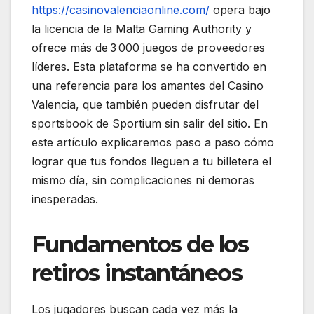
https://casinovalenciaonline.com/
opera bajo
la licencia de la Malta Gaming Authority y
ofrece más de 3 000 juegos de proveedores
líderes. Esta plataforma se ha convertido en
una referencia para los amantes del Casino
Valencia, que también pueden disfrutar del
sportsbook de Sportium sin salir del sitio. En
este artículo explicaremos paso a paso cómo
lograr que tus fondos lleguen a tu billetera el
mismo día, sin complicaciones ni demoras
inesperadas.
Fundamentos de los
retiros instantáneos
Los jugadores buscan cada vez más la