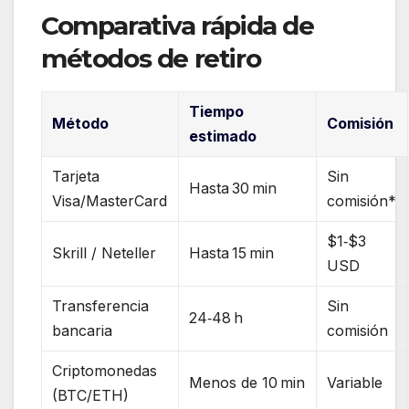
Comparativa rápida de
métodos de retiro
Tiempo
Método
Comisión
estimado
Tarjeta
Sin
Hasta 30 min
Visa/MasterCard
comisión*
$1‑$3
Skrill / Neteller
Hasta 15 min
USD
Transferencia
Sin
24‑48 h
bancaria
comisión
Criptomonedas
Menos de 10 min
Variable
(BTC/ETH)