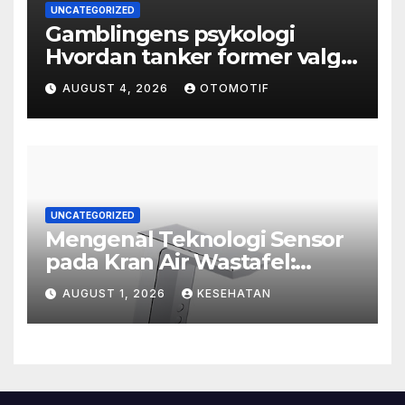
UNCATEGORIZED
Gamblingens psykologi
Hvordan tanker former valg
og atferd
AUGUST 4, 2026
OTOMOTIF
UNCATEGORIZED
Mengenal Teknologi Sensor
pada Kran Air Wastafel:
Mewah, Cerdas, dan Higienis
AUGUST 1, 2026
KESEHATAN