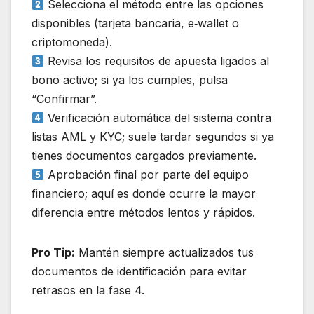
Selecciona el método entre las opciones
disponibles (tarjeta bancaria, e‑wallet o
criptomoneda).
Revisa los requisitos de apuesta ligados al
bono activo; si ya los cumples, pulsa
“Confirmar”.
Verificación automática del sistema contra
listas AML y KYC; suele tardar segundos si ya
tienes documentos cargados previamente.
Aprobación final por parte del equipo
financiero; aquí es donde ocurre la mayor
diferencia entre métodos lentos y rápidos.
Pro Tip:
Mantén siempre actualizados tus
documentos de identificación para evitar
retrasos en la fase 4.