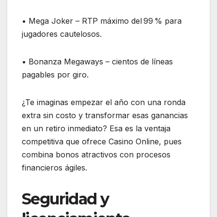
• Mega Joker – RTP máximo del 99 % para
jugadores cautelosos.
• Bonanza Megaways – cientos de líneas
pagables por giro.
¿Te imaginas empezar el año con una ronda
extra sin costo y transformar esas ganancias
en un retiro inmediato? Esa es la ventaja
competitiva que ofrece Casino Online, pues
combina bonos atractivos con procesos
financieros ágiles.
Seguridad y