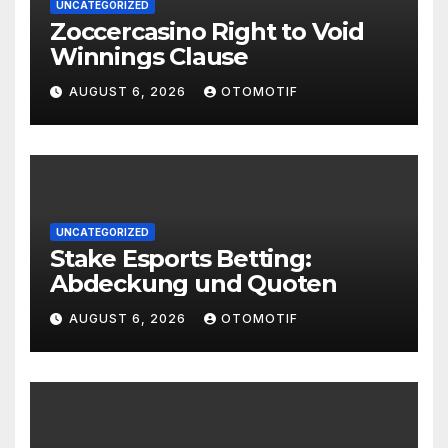
UNCATEGORIZED
Zoccercasino Right to Void
Winnings Clause
AUGUST 6, 2026
OTOMOTIF
UNCATEGORIZED
Stake Esports Betting:
Abdeckung und Quoten
AUGUST 6, 2026
OTOMOTIF