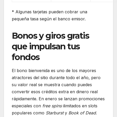
* Algunas tarjetas pueden cobrar una
pequeña tasa según el banco emisor.
Bonos y giros gratis
que impulsan tus
fondos
El bono bienvenida es uno de los mayores
atractores del sitio durante todo el año, pero
su valor real se muestra cuando puedes
convertir esos créditos extra en dinero real
rápidamente. En enero se lanzan promociones
especiales con
free spins
ilimitados en slots
populares como
Starburst
y
Book of Dead
.