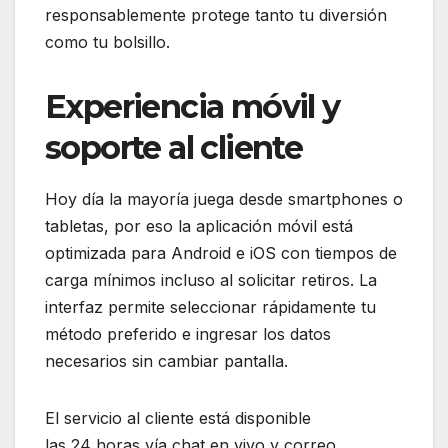
responsablemente protege tanto tu diversión
como tu bolsillo.
Experiencia móvil y
soporte al cliente
Hoy día la mayoría juega desde smartphones o
tabletas, por eso la aplicación móvil está
optimizada para Android e iOS con tiempos de
carga mínimos incluso al solicitar retiros. La
interfaz permite seleccionar rápidamente tu
método preferido e ingresar los datos
necesarios sin cambiar pantalla.
El servicio al cliente está disponible
las 24 horas vía chat en vivo y correo