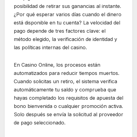
posibilidad de retirar sus ganancias al instante.
¿Por qué esperar varios días cuando el dinero
está disponible en tu cuenta? La velocidad del
pago depende de tres factores clave: el
método elegido, la verificación de identidad y
las políticas internas del casino.
En Casino Online, los procesos están
automatizados para reducir tiempos muertos.
Cuando solicitas un retiro, el sistema verifica
automáticamente tu saldo y comprueba que
hayas completado los requisitos de apuesta del
bono bienvenida o cualquier promoción activa.
Solo después se envía la solicitud al proveedor
de pago seleccionado.