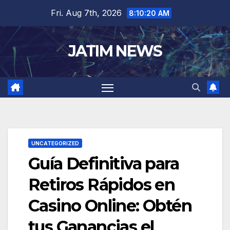
Skip
Fri. Aug 7th, 2026
8:10:21 AM
to
content
JATIM NEWS
UNCATEGORIZED
Guía Definitiva para
Retiros Rápidos en
Casino Online: Obtén
tus Ganancias el