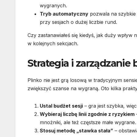
wygranych.
Tryb automatyczny
pozwala na szybkie 
przy sesjach o dużej liczbie rund.
Czy zastanawiałeś się kiedyś, jak duży wpływ n
w kolejnych sekcjach.
Strategia i zarządzanie
Plinko nie jest grą losową w tradycyjnym sens
zwiększyć szanse na wygraną. Oto kilka prak
Ustal budżet sesji
– gra jest szybka, więc
Wybieraj liczbę linii zgodnie z ryzykiem
–
mnożniki, ale też częstsze małe wygrane.
Stosuj metodę „stawka stała”
– obstawi