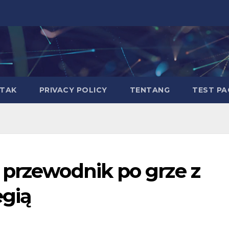
TAK
PRIVACY POLICY
TENTANG
TEST PA
 przewodnik po grze z
egią