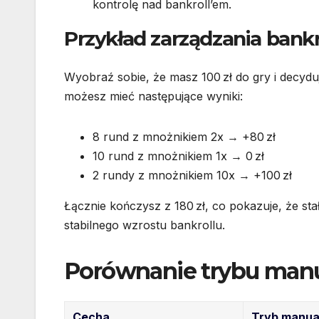
kontrolę nad bankroll’em.
Przykład zarządzania bank
Wyobraź sobie, że masz 100 zł do gry i decyduj
możesz mieć następujące wyniki:
8 rund z mnożnikiem 2x → +80 zł
10 rund z mnożnikiem 1x → 0 zł
2 rundy z mnożnikiem 10x → +100 zł
Łącznie kończysz z 180 zł, co pokazuje, że sta
stabilnego wzrostu bankrollu.
Porównanie trybu man
Cecha
Tryb manua