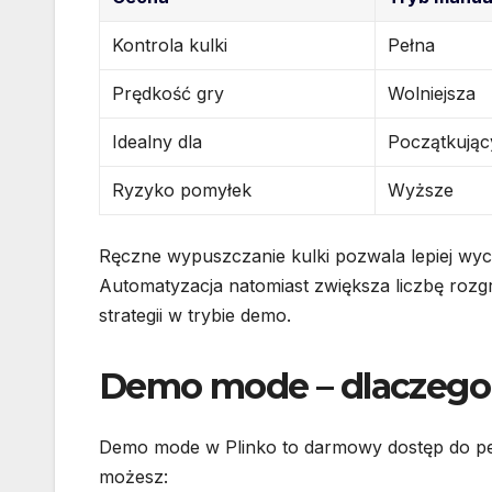
Kontrola kulki
Pełna
Prędkość gry
Wolniejsza
Idealny dla
Początkują
Ryzyko pomyłek
Wyższe
Ręczne wypuszczanie kulki pozwala lepiej wyc
Automatyzacja natomiast zwiększa liczbę rozgr
strategii w trybie demo.
Demo mode – dlaczego
Demo mode w Plinko to darmowy dostęp do pełne
możesz: