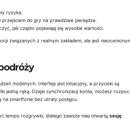
my ryzyka.
 przejściem do gry na prawdziwe pieniądze.
zyć, jak często pojawiają się wysokie wartości.
mocji związanych z realnym zakładem, ale jest nieoceniony
 podróży
ń mobilnych. Interfejs jest intuicyjny, a przyciski są
ki jedną ręką. Dzięki synchronizacji konta, możesz rozpo
 na smartfonie bez utraty postępu.
yć tempo rozgrywki, dlatego zawsze miej otwartą
sesję