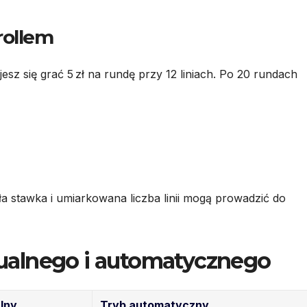
rollem
esz się grać 5 zł na rundę przy 12 liniach. Po 20 rundach
ła stawka i umiarkowana liczba linii mogą prowadzić do
ualnego i automatycznego
lny
Tryb automatyczny