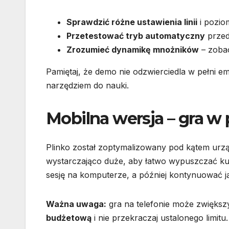
Sprawdzić różne ustawienia linii
i pozio
Przetestować tryb automatyczny
przed
Zrozumieć dynamikę mnożników
– zobac
Pamiętaj, że demo nie odzwierciedla w pełni e
narzędziem do nauki.
Mobilna wersja – gra w
Plinko został zoptymalizowany pod kątem urządze
wystarczająco duże, aby łatwo wypuszczać kul
sesję na komputerze, a później kontynuować ją
Ważna uwaga:
gra na telefonie może zwiększ
budżetową
i nie przekraczaj ustalonego limitu.