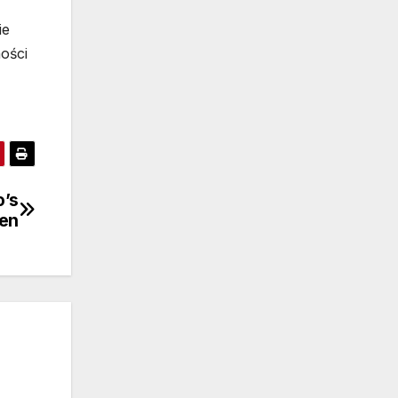
ie
ości
o’s
len