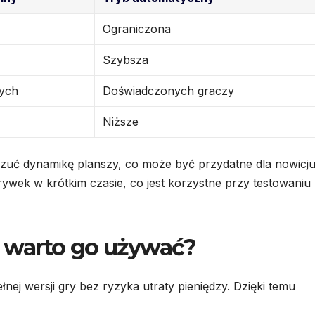
Ograniczona
Szybsza
cych
Doświadczonych graczy
Niższe
zuć dynamikę planszy, co może być przydatne dla nowicju
ywek w krótkim czasie, co jest korzystne przy testowaniu
 warto go używać?
j wersji gry bez ryzyka utraty pieniędzy. Dzięki temu