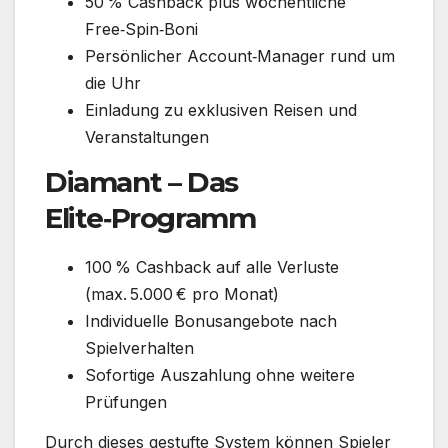
50 % Cashback plus wöchentliche
Free‑Spin‑Boni
Persönlicher Account‑Manager rund um
die Uhr
Einladung zu exklusiven Reisen und
Veranstaltungen
Diamant – Das
Elite‑Programm
100 % Cashback auf alle Verluste
(max. 5.000 € pro Monat)
Individuelle Bonusangebote nach
Spielverhalten
Sofortige Auszahlung ohne weitere
Prüfungen
Durch dieses gestufte System können Spieler