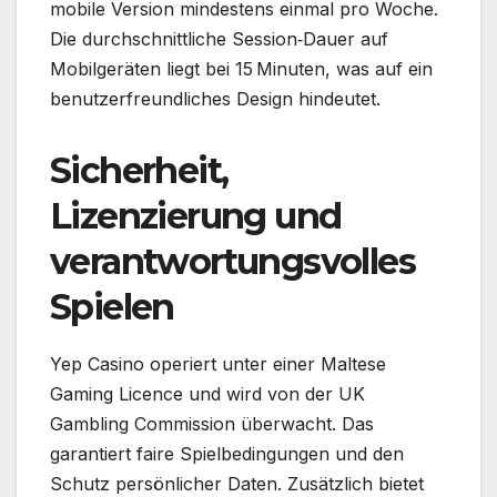
mobile Version mindestens einmal pro Woche.
Die durchschnittliche Session‑Dauer auf
Mobilgeräten liegt bei 15 Minuten, was auf ein
benutzerfreundliches Design hindeutet.
Sicherheit,
Lizenzierung und
verantwortungsvolles
Spielen
Yep Casino operiert unter einer Maltese
Gaming Licence und wird von der UK
Gambling Commission überwacht. Das
garantiert faire Spielbedingungen und den
Schutz persönlicher Daten. Zusätzlich bietet