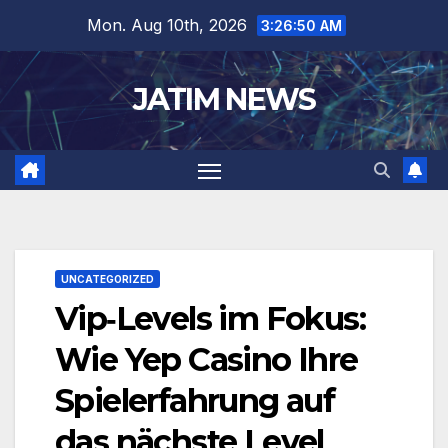
Skip
Mon. Aug 10th, 2026
3:26:50 AM
to
content
JATIM NEWS
UNCATEGORIZED
Vip‑Levels im Fokus:
Wie Yep Casino Ihre
Spielerfahrung auf
das nächste Level