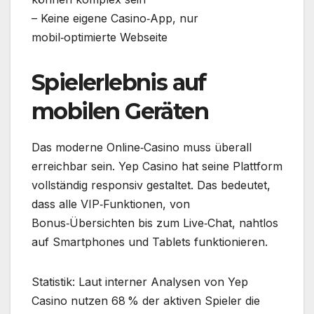
– Keine eigene Casino‑App, nur
mobil‑optimierte Webseite
Spielerlebnis auf
mobilen Geräten
Das moderne Online‑Casino muss überall
erreichbar sein. Yep Casino hat seine Plattform
vollständig responsiv gestaltet. Das bedeutet,
dass alle VIP‑Funktionen, von
Bonus‑Übersichten bis zum Live‑Chat, nahtlos
auf Smartphones und Tablets funktionieren.
Statistik: Laut interner Analysen von Yep
Casino nutzen 68 % der aktiven Spieler die