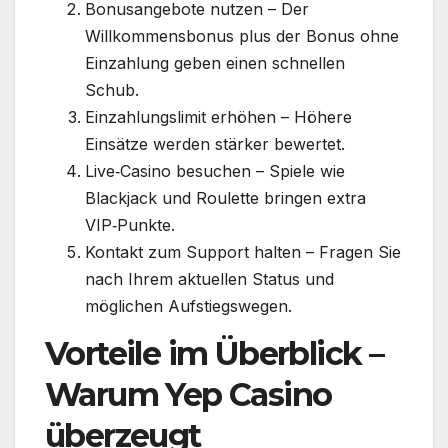
Bonusangebote nutzen – Der
Willkommensbonus plus der Bonus ohne
Einzahlung geben einen schnellen
Schub.
Einzahlungslimit erhöhen – Höhere
Einsätze werden stärker bewertet.
Live‑Casino besuchen – Spiele wie
Blackjack und Roulette bringen extra
VIP‑Punkte.
Kontakt zum Support halten – Fragen Sie
nach Ihrem aktuellen Status und
möglichen Aufstiegswegen.
Vorteile im Überblick –
Warum Yep Casino
überzeugt