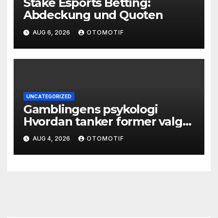
Stake Esports Betting:
Abdeckung und Quoten
AUG 6, 2026
OTOMOTIF
UNCATEGORIZED
Gamblingens psykologi
Hvordan tanker former valg
og atferd
AUG 4, 2026
OTOMOTIF