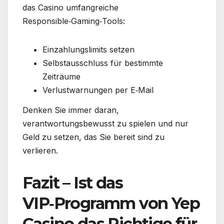
das Casino umfangreiche
Responsible‑Gaming‑Tools:
Einzahlungslimits setzen
Selbstausschluss für bestimmte
Zeiträume
Verlustwarnungen per E‑Mail
Denken Sie immer daran,
verantwortungsbewusst zu spielen und nur
Geld zu setzen, das Sie bereit sind zu
verlieren.
Fazit – Ist das
VIP‑Programm von Yep
Casino das Richtige für