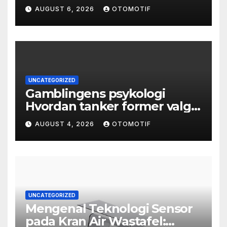
AUGUST 6, 2026
OTOMOTIF
UNCATEGORIZED
Gamblingens psykologi
Hvordan tanker former valg
og atferd
AUGUST 4, 2026
OTOMOTIF
UNCATEGORIZED
Mengenal Teknologi Sensor
pada Kran Air Wastafel: