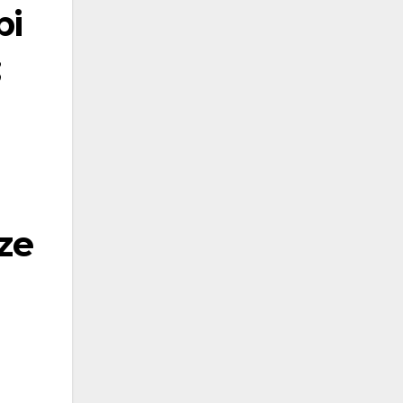
pi
;
ze