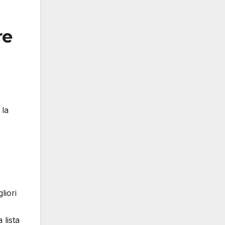
re
 la
liori
 lista