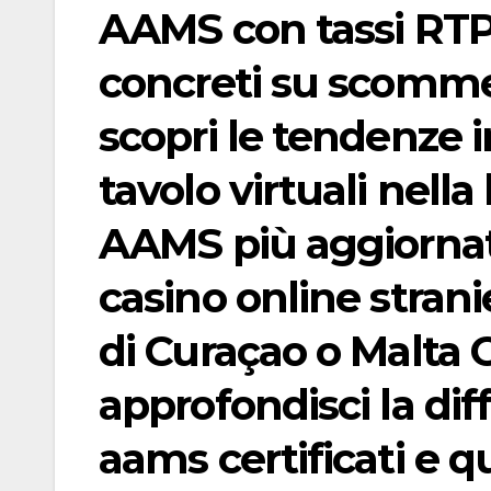
AAMS con tassi RTP 
concreti su scommes
scopri le tendenze i
tavolo virtuali nella
AAMS più aggiornata
casino online stran
di Curaçao o Malta 
approfondisci la dif
aams certificati e q