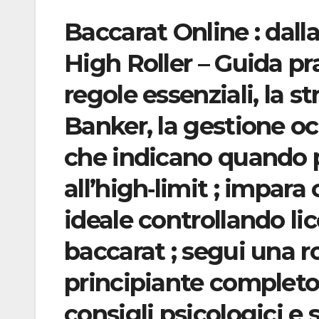
Baccarat Online : dall
High Roller – Guida pra
regole essenziali, la s
Banker, la gestione ocu
che indicano quando p
all’high‑limit ; impara
ideale controllando lic
baccarat ; segui una 
principiante completo 
consigli psicologici e 