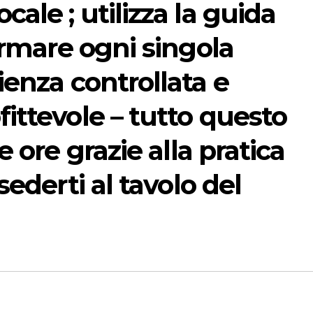
ale ; utilizza la guida
ormare ogni singola
ienza controllata e
ittevole – tutto questo
 ore grazie alla pratica
sederti al tavolo del