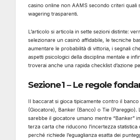
casino online non AAMS secondo criteri quali s
wagering trasparenti.
L’articolo si articola in sette sezioni distinte: v
selezionare un casinò affidabile, le tecniche bas
aumentare le probabilità di vittoria, i segnali che
aspetti psicologici della disciplina mentale e infine
troverai anche una rapida checklist d’azione pe
Sezione 1 – Le regole fond
Il baccarat si gioca tipicamente contro il banco
(Giocatore), Banker (Banco) o Tie (Pareggio).
sarebbe il giocatore umano mentre “Banker” indi
terza carta che riducono l’incertezza statistica 
perché richiede l’eguaglianza esatta dei punteg