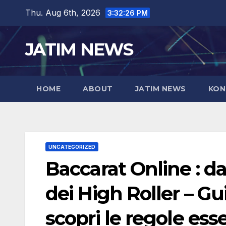
Skip
Thu. Aug 6th, 2026
3:32:27 PM
to
content
JATIM NEWS
HOME
ABOUT
JATIM NEWS
KON
UNCATEGORIZED
Baccarat Online : da
dei High Roller – Gui
scopri le regole esse