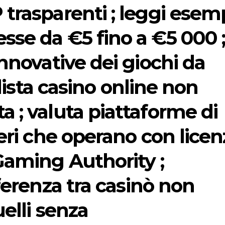
trasparenti ; leggi esem
se da €5 fino a €5 000 
nnovative dei giochi da
 lista casino online non
 ; valuta piattaforme di
ieri che operano con licen
Gaming Authority ;
ferenza tra casinò non
uelli senza