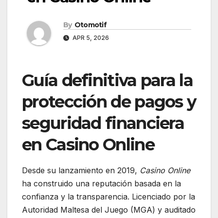
By
Otomotif
APR 5, 2026
Guía definitiva para la
protección de pagos y
seguridad financiera
en Casino Online
Desde su lanzamiento en 2019,
Casino Online
ha construido una reputación basada en la
confianza y la transparencia. Licenciado por la
Autoridad Maltesa del Juego (MGA) y auditado