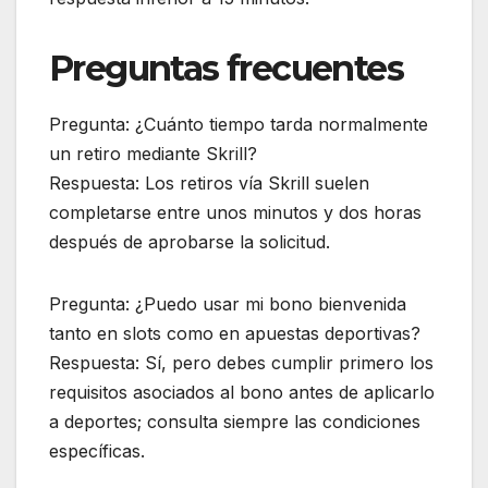
Preguntas frecuentes
Pregunta: ¿Cuánto tiempo tarda normalmente
un retiro mediante Skrill?
Respuesta: Los retiros vía Skrill suelen
completarse entre unos minutos y dos horas
después de aprobarse la solicitud.
Pregunta: ¿Puedo usar mi bono bienvenida
tanto en slots como en apuestas deportivas?
Respuesta: Sí, pero debes cumplir primero los
requisitos asociados al bono antes de aplicarlo
a deportes; consulta siempre las condiciones
específicas.