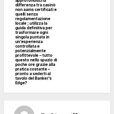
approfondisci la
differenza tra casinò
non aams certificati e
quelli senza
regolamentazione
locale ; utilizza la
guida definitiva per
trasformare ogni
singola puntata in
un’esperienza
controllata e
potenzialmente
profittevole – tutto
questo nello spazio di
poche ore grazie alla
pratica costante –
pronto a sederti al
tavolo del Banker’s
Edge?