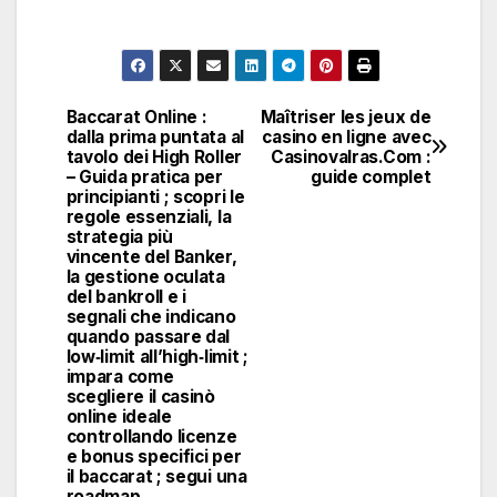
“`
Baccarat Online :
Maîtriser les jeux de
Post
dalla prima puntata al
casino en ligne avec
tavolo dei High Roller
Casinovalras.Com :
navigation
– Guida pratica per
guide complet
principianti ; scopri le
regole essenziali, la
strategia più
vincente del Banker,
la gestione oculata
del bankroll e i
segnali che indicano
quando passare dal
low‑limit all’high‑limit ;
impara come
scegliere il casinò
online ideale
controllando licenze
e bonus specifici per
il baccarat ; segui una
roadmap