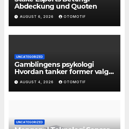
Abdeckung und Quoten
AUGUST 6, 2026
OTOMOTIF
UNCATEGORIZED
Gamblingens psykologi
Hvordan tanker former valg
og atferd
AUGUST 4, 2026
OTOMOTIF
UNCATEGORIZED