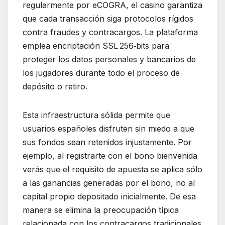
regularmente por eCOGRA, el casino garantiza
que cada transacción siga protocolos rígidos
contra fraudes y contracargos. La plataforma
emplea encriptación SSL 256‑bits para
proteger los datos personales y bancarios de
los jugadores durante todo el proceso de
depósito o retiro.
Esta infraestructura sólida permite que
usuarios españoles disfruten sin miedo a que
sus fondos sean retenidos injustamente. Por
ejemplo, al registrarte con el bono bienvenida
verás que el requisito de apuesta se aplica sólo
a las ganancias generadas por el bono, no al
capital propio depositado inicialmente. De esa
manera se elimina la preocupación típica
relacionada con los contracargos tradicionales