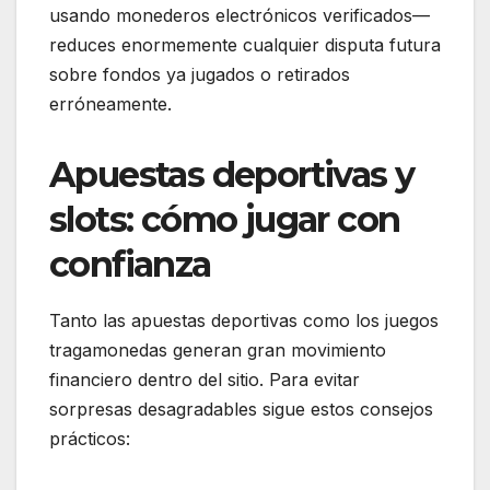
usando monederos electrónicos verificados—
reduces enormemente cualquier disputa futura
sobre fondos ya jugados o retirados
erróneamente.
Apuestas deportivas y
slots: cómo jugar con
confianza
Tanto las apuestas deportivas como los juegos
tragamonedas generan gran movimiento
financiero dentro del sitio. Para evitar
sorpresas desagradables sigue estos consejos
prácticos: