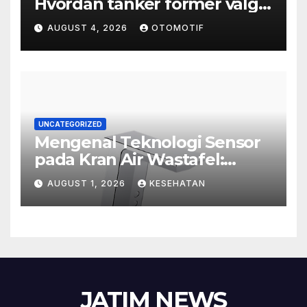
Hvordan tanker former valg
og atferd
AUGUST 4, 2026
OTOMOTIF
UNCATEGORIZED
Mengenal Teknologi Sensor
pada Kran Air Wastafel:
Mewah, Cerdas, dan Higienis
AUGUST 1, 2026
KESEHATAN
JATIM NEWS