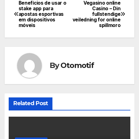
Benefícios de usar o
Vegasino online
Post
stake app para
Casino – Din
apostas esportivas
fullstendige
navigation
em dispositivos
veiledning for online
móveis
spillmoro
By
Otomotif
Related Post