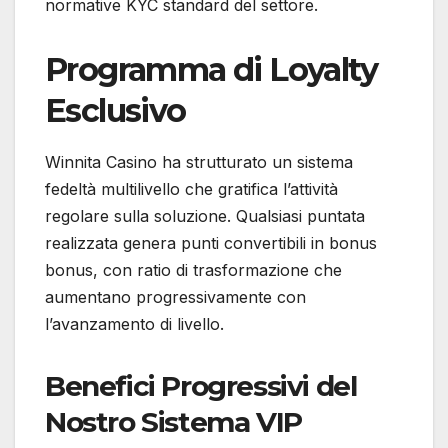
normative KYC standard del settore.
Programma di Loyalty
Esclusivo
Winnita Casino ha strutturato un sistema
fedeltà multilivello che gratifica l’attività
regolare sulla soluzione. Qualsiasi puntata
realizzata genera punti convertibili in bonus
bonus, con ratio di trasformazione che
aumentano progressivamente con
l’avanzamento di livello.
Benefici Progressivi del
Nostro Sistema VIP