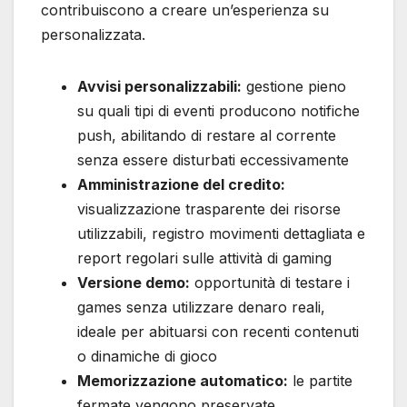
contribuiscono a creare un’esperienza su
personalizzata.
Avvisi personalizzabili:
gestione pieno
su quali tipi di eventi producono notifiche
push, abilitando di restare al corrente
senza essere disturbati eccessivamente
Amministrazione del credito:
visualizzazione trasparente dei risorse
utilizzabili, registro movimenti dettagliata e
report regolari sulle attività di gaming
Versione demo:
opportunità di testare i
games senza utilizzare denaro reali,
ideale per abituarsi con recenti contenuti
o dinamiche di gioco
Memorizzazione automatico:
le partite
fermate vengono preservate,