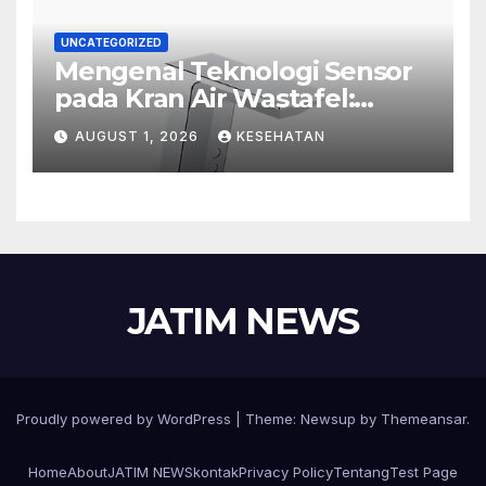
UNCATEGORIZED
Mengenal Teknologi Sensor
pada Kran Air Wastafel:
Mewah, Cerdas, dan Higienis
AUGUST 1, 2026
KESEHATAN
JATIM NEWS
Proudly powered by WordPress
|
Theme:
Newsup
by
Themeansar
.
Home
About
JATIM NEWS
kontak
Privacy Policy
Tentang
Test Page