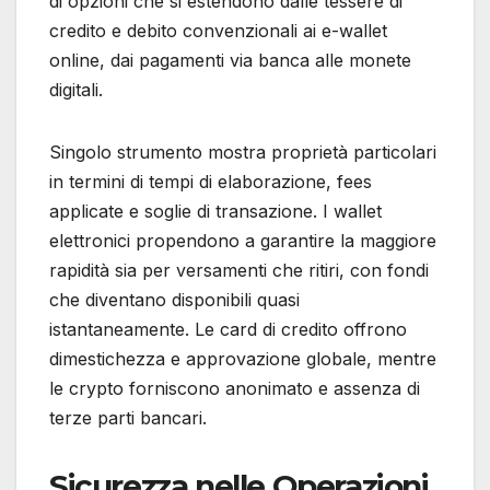
di opzioni che si estendono dalle tessere di
credito e debito convenzionali ai e-wallet
online, dai pagamenti via banca alle monete
digitali.
Singolo strumento mostra proprietà particolari
in termini di tempi di elaborazione, fees
applicate e soglie di transazione. I wallet
elettronici propendono a garantire la maggiore
rapidità sia per versamenti che ritiri, con fondi
che diventano disponibili quasi
istantaneamente. Le card di credito offrono
dimestichezza e approvazione globale, mentre
le crypto forniscono anonimato e assenza di
terze parti bancari.
Sicurezza nelle Operazioni