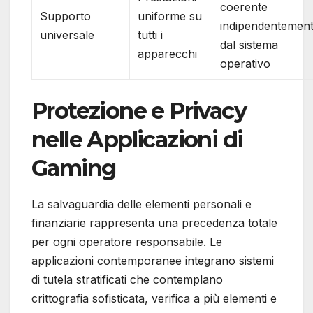
coerente
Supporto
uniforme su
indipendentemen
universale
tutti i
dal sistema
apparecchi
operativo
Protezione e Privacy
nelle Applicazioni di
Gaming
La salvaguardia delle elementi personali e
finanziarie rappresenta una precedenza totale
per ogni operatore responsabile. Le
applicazioni contemporanee integrano sistemi
di tutela stratificati che contemplano
crittografia sofisticata, verifica a più elementi e