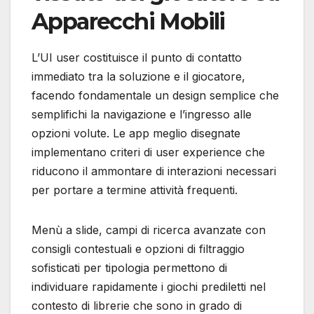
Apparecchi Mobili
L’UI user costituisce il punto di contatto
immediato tra la soluzione e il giocatore,
facendo fondamentale un design semplice che
semplifichi la navigazione e l’ingresso alle
opzioni volute. Le app meglio disegnate
implementano criteri di user experience che
riducono il ammontare di interazioni necessari
per portare a termine attività frequenti.
Menù a slide, campi di ricerca avanzate con
consigli contestuali e opzioni di filtraggio
sofisticati per tipologia permettono di
individuare rapidamente i giochi prediletti nel
contesto di librerie che sono in grado di