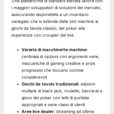
Una piattaforma di standard elevata lavora con
i maggiori sviluppatori di soluzioni del mercato,
assicurando disponibilità a un inventario
variegato che si estende dalle slot machine ai
giochi da tavola classici, dal poker alle
esperienze con croupier dal live.
Varietà di macchinette machine:
centinaia di opzioni con argomenti varie,
meccaniche di gaming creative e prize
progressivi che toccano somme
considerevoli
Giochi da tavolo tradizionali:
edizioni
multiple di black jack, roulette, baccarat e
gioco del poker con tetti di puntata
appropriati a varie classi di utenti
Aree live dealer:
streaming ad ottima