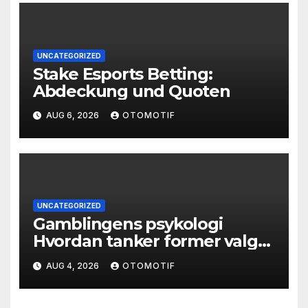
UNCATEGORIZED
Stake Esports Betting:
Abdeckung und Quoten
AUG 6, 2026
OTOMOTIF
UNCATEGORIZED
Gamblingens psykologi
Hvordan tanker former valg
og atferd
AUG 4, 2026
OTOMOTIF