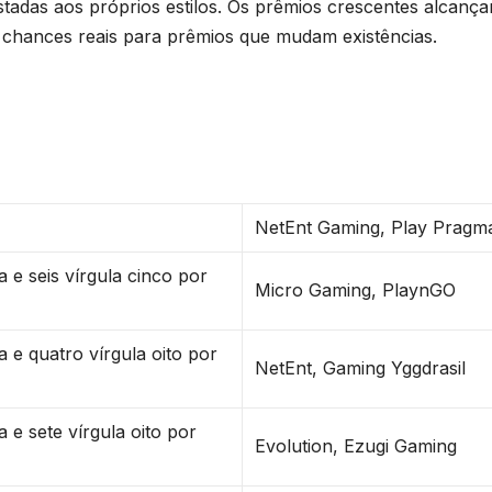
tadas aos próprios estilos. Os prêmios crescentes alcanç
 chances reais para prêmios que mudam existências.
NetEnt Gaming, Play Pragma
 e seis vírgula cinco por
Micro Gaming, PlaynGO
 e quatro vírgula oito por
NetEnt, Gaming Yggdrasil
 e sete vírgula oito por
Evolution, Ezugi Gaming