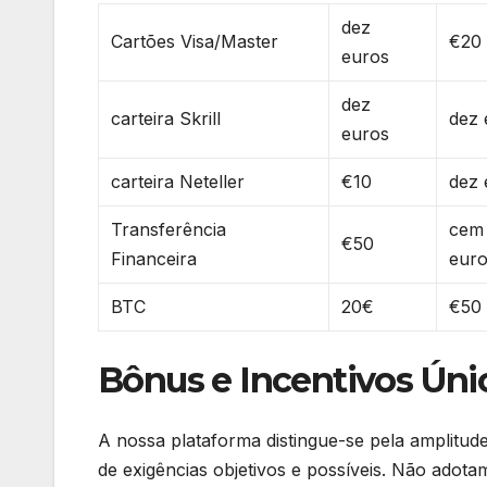
dez
Cartões Visa/Master
€20
euros
dez
carteira Skrill
dez 
euros
carteira Neteller
€10
dez 
Transferência
cem
€50
Financeira
eur
BTC
20€
€50
Bônus e Incentivos Úni
A nossa plataforma distingue-se pela amplitu
de exigências objetivos e possíveis. Não ado