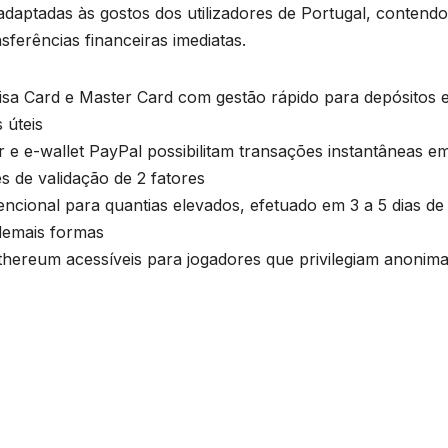
adaptadas às gostos dos utilizadores de Portugal, contendo
nsferências financeiras imediatas.
sa Card e Master Card com gestão rápido para depósitos 
 úteis
er e e-wallet PayPal possibilitam transações instantâneas e
s de validação de 2 fatores
cional para quantias elevados, efetuado em 3 a 5 dias de
demais formas
hereum acessíveis para jogadores que privilegiam anonima