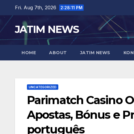
Skip
Fri. Aug 7th, 2026
2:28:12 PM
to
content
JATIM NEWS
HOME
ABOUT
JATIM NEWS
KON
UNCATEGORIZED
Parimatch Casino O
Apostas, Bónus e Pr
português