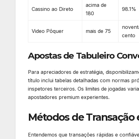
acima de
Cassino ao Direto
98.1%
180
novent
Video Pôquer
mais de 75
cento
Apostas de Tabuleiro Conv
Para apreciadores de estratégia, disponibiliza
título inclui tabelas detalhadas com normas próp
inspetores terceiros. Os limites de jogadas var
apostadores premium experientes.
Métodos de Transação 
Entendemos que transações rápidas e confiávei