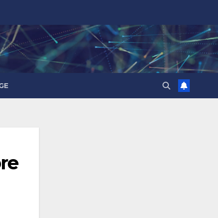
GE
re