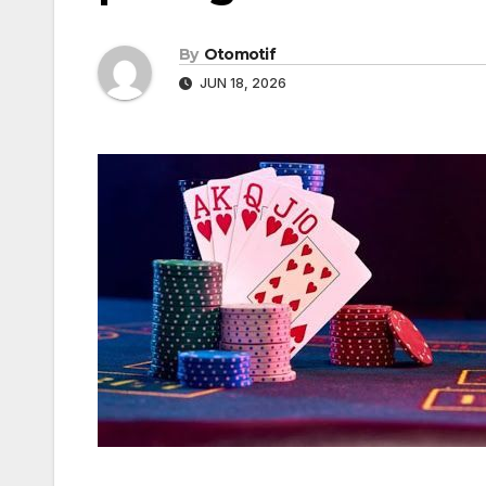
By
Otomotif
JUN 18, 2026