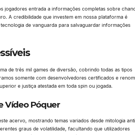
os jogadores entrada a informações completas sobre chan
uro. A credibilidade que investem em nossa plataforma é
 e tecnologia de vanguarda para salvaguardar informações
ssíveis
a de três mil games de diversão, cobrindo todas as tipos
peramos somente com desenvolvedores certificados e reno
perior e justiça atestada em toda spin ou jogada.
e Vídeo Póquer
este acervo, mostrando temas variados desde mitologia ant
rentes graus de volatilidade, facultando que utilizadores