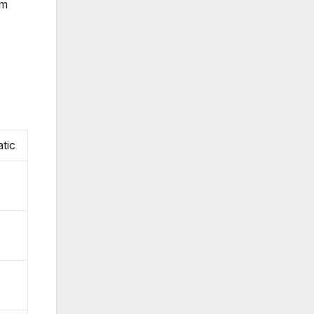
am
tic