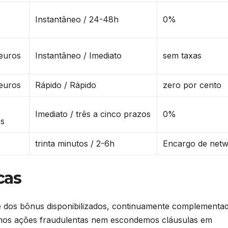
Instantâneo / 24-48h
0%
euros
Instantâneo / Imediato
sem taxas
euros
Rápido / Rápido
zero por cento
Imediato / três a cinco prazos
0%
os
trinta minutos / 2-6h
Encargo de net
cas
de dos bônus disponibilizados, continuamente complementa
tamos ações fraudulentas nem escondemos cláusulas em