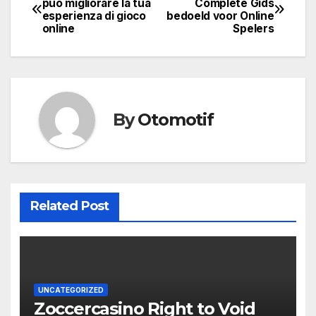
può migliorare la tua
Complete Gids
esperienza di gioco
bedoeld voor Online
navigation
online
Spelers
By
Otomotif
Related Post
UNCATEGORIZED
Zoccercasino Right to Void