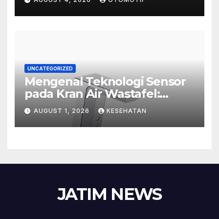
UNCATEGORIZED
Mengenal Teknologi Sensor
pada Kran Air Wastafel:
Mewah, Cerdas, dan Higienis
AUGUST 1, 2026
KESEHATAN
JATIM NEWS