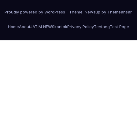
Proudly powered by WordPress
|
Theme:
Newsup
by
Themeansar
.
Home
About
JATIM NEWS
kontak
Privacy Policy
Tentang
Test Page