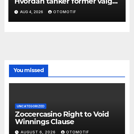
Hvordan tanker former valg
og atferd
AUG 4, 2026
OTOMOTIF
You missed
UNCATEGORIZED
Zoccercasino Right to Void
Winnings Clause
AUGUST 6, 2026
OTOMOTIF