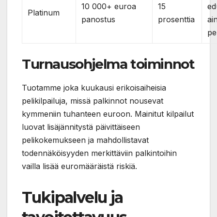
10 000+ euroa
15
ed
Platinum
panostus
prosenttia
ai
pel
Turnausohjelma toiminnot
Tuotamme joka kuukausi erikoisaiheisia
pelikilpailuja, missä palkinnot nousevat
kymmeniin tuhanteen euroon. Mainitut kilpailut
luovat lisäjännitystä päivittäiseen
pelikokemukseen ja mahdollistavat
todennäköisyyden merkittäviin palkintoihin
vailla lisää euromääräistä riskiä.
Tukipalvelu ja