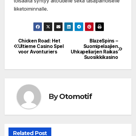
toisaalta syntyy aitoudelle sekä tasapainoiselle
liiketoiminnalle.
Chicken Road: Het
BlazeSpins –
Post
Ultieme Casino Spel
Suomipelaajien
voor Avonturiers
Uhkapeliarjen Raikas
navigation
Suosikkikasino
By
Otomotif
Related Post