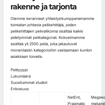
rakenne ja tarjonta
Olemme keränneet yhteistyökumppaneinamme
toimialan johtavia pelikehittäjiä, joiden
pelikehittäjien pelivalikoima sisältää kaikki
pidetyimmät pelikategoriat. Kokoelmamme
sisältää yli 2500 peliä, joka jakautuvat
monenlaisiin kategorioihin vastaamaan kunkin
asiakkaan toiveita.
Pelityyppi
Lukumäärä
Suosituimmat studiot
Erikoisuus
NetEnt,
Megawa
Pragmatic
mekanii