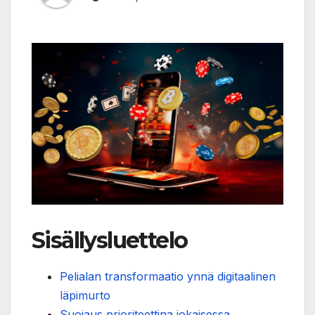
Sisällysluettelo
Pelialan transformaatio ynnä digitaalinen
läpimurto
Suojaus prioriteettina jokaisessa