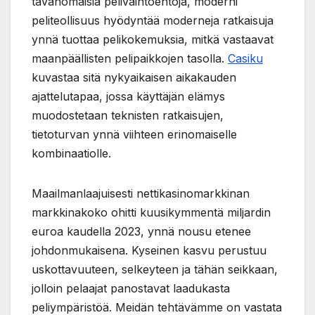
tavanomaisia pelivaihtoehtoja, moderni
peliteollisuus hyödyntää moderneja ratkaisuja
ynnä tuottaa pelikokemuksia, mitkä vastaavat
maanpäällisten pelipaikkojen tasolla.
Casiku
kuvastaa sitä nykyaikaisen aikakauden
ajattelutapaa, jossa käyttäjän elämys
muodostetaan teknisten ratkaisujen,
tietoturvan ynnä viihteen erinomaiselle
kombinaatiolle.
Maailmanlaajuisesti nettikasinomarkkinan
markkinakoko ohitti kuusikymmentä miljardin
euroa kaudella 2023, ynnä nousu etenee
johdonmukaisena. Kyseinen kasvu perustuu
uskottavuuteen, selkeyteen ja tähän seikkaan,
jolloin pelaajat panostavat laadukasta
peliympäristöä. Meidän tehtävämme on vastata