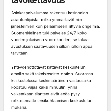
tavoitettavuus
Asiakaspalvelumme rakentuu kasinoalan
asiantuntijoista, mitkä ymmärtävät niin
järjestelmien kun pelaamiseen liittyviä ongelmia.
Suomenkielinen tuki palvelee 24/7 koko
vuoden jokaisena vuorokauden, se takaa
avustuksen saatavuuden silloin jolloin apua
tarvitaan.
Yhteydenottotavat kattavat keskustelun,
emailin sekä takaisinsoitto-option. Suorassa
keskustelussa keskimääräinen vastausaika
koostuu vajaa kaksi minuutin, ynnä
vaikeatkaan tilanteet eivät enää pysy
ratkaisematta ensikohtaamisen keskustelun
mukana.