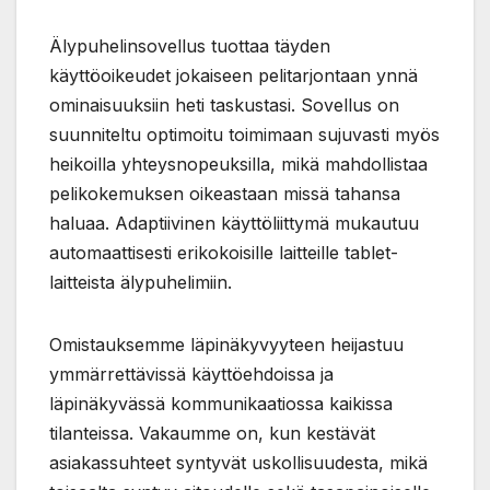
Älypuhelinsovellus tuottaa täyden
käyttöoikeudet jokaiseen pelitarjontaan ynnä
ominaisuuksiin heti taskustasi. Sovellus on
suunniteltu optimoitu toimimaan sujuvasti myös
heikoilla yhteysnopeuksilla, mikä mahdollistaa
pelikokemuksen oikeastaan missä tahansa
haluaa. Adaptiivinen käyttöliittymä mukautuu
automaattisesti erikokoisille laitteille tablet-
laitteista älypuhelimiin.
Omistauksemme läpinäkyvyyteen heijastuu
ymmärrettävissä käyttöehdoissa ja
läpinäkyvässä kommunikaatiossa kaikissa
tilanteissa. Vakaumme on, kun kestävät
asiakassuhteet syntyvät uskollisuudesta, mikä