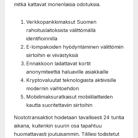
mitkä kattavat monenlaisia odotuksia.
Verkkopankkimaksut Suomen
rahoituslaitoksista välittömällä
identifioinnilla
E-lompakoiden hyödyntäminen välittömiin
siirtoihin ei viivästyksiä
Ennakkoon ladattavat kortit
anonymiteettiä haluaville asiakkaille
Kryptovaluutat teknologiasta aktiivisille
modernin vaihtoehdon
Mobiilimaksuratkaisut mobiililaitteiden
kautta suoritettaviin siirtoihin
Nostotransaktiot hoidetaan tavallisesti 24 tuntia
aikana, kuitenkin suurin osa tapahtuu
huomattavasti joutuisammin. Tilillesi todistetut