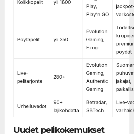
Kolikkopelit
yli 1800
Play,
jackpot
Play’n GO
verkost
Todellis
Evolution
krupieer
Pöytäpelit
yli 350
Gaming,
premiu
Ezugi
pöydät
Evolution
Suomen 
Live-
Gaming,
puhuva
280+
pelitarjonta
Authentic
jakajat,
Gaming
paikallis
90+
Betradar,
Live-ve
Urheiluvedot
lajikohdetta
SBTech
varhais
Uudet pelikokemukset