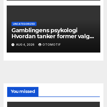
UNCATEGORIZED
Gamblingens psykologi
Hvordan tanker former valg
og atferd
AUG 4, 2026
OTOMOTIF
You missed