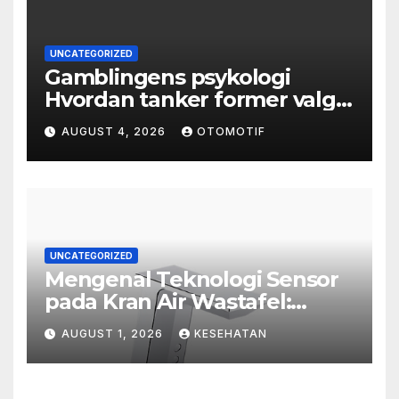
UNCATEGORIZED
Gamblingens psykologi
Hvordan tanker former valg
og atferd
AUGUST 4, 2026
OTOMOTIF
UNCATEGORIZED
Mengenal Teknologi Sensor
pada Kran Air Wastafel:
Mewah, Cerdas, dan Higienis
AUGUST 1, 2026
KESEHATAN