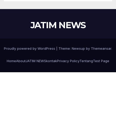
JATIM NEWS
Proudly powered by WordPress
|
Theme:
Newsup
by
Themeansar
.
Home
About
JATIM NEWS
kontak
Privacy Policy
Tentang
Test Page