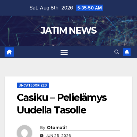
Skip
Sat. Aug 8th, 2026
5:35:51 AM
to
content
JATIM NEWS
UNCATEGORIZED
Casiku – Pelielämys
Uudella Tasolle
By
Otomotif
JUN 25, 2026