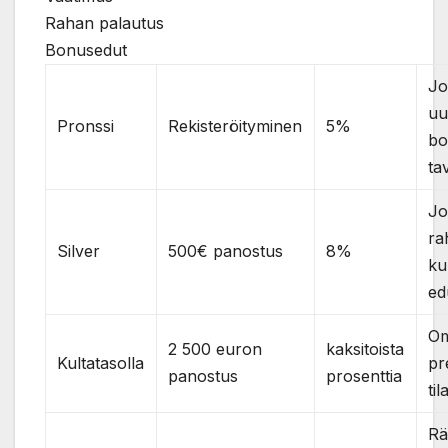
Rahan palautus
Bonusedut
Jo
uu
Pronssi
Rekisteröityminen
5%
bo
ta
Jo
ra
Silver
500€ panostus
8%
ku
ed
Om
2 500 euron
kaksitoista
Kultatasolla
pr
panostus
prosenttia
ti
Rä