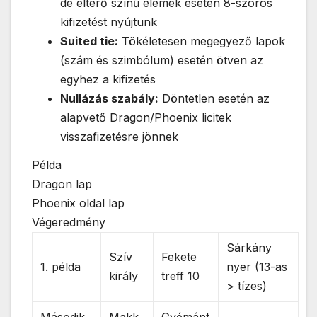
de eltérő színű elemek esetén 8-szoros
kifizetést nyújtunk
Suited tie:
Tökéletesen megegyező lapok
(szám és szimbólum) esetén ötven az
egyhez a kifizetés
Nullázás szabály:
Döntetlen esetén az
alapvető Dragon/Phoenix licitek
visszafizetésre jönnek
Példa
Dragon lap
Phoenix oldal lap
Végeredmény
Sárkány
Szív
Fekete
1. példa
nyer (13-as
király
treff 10
> tízes)