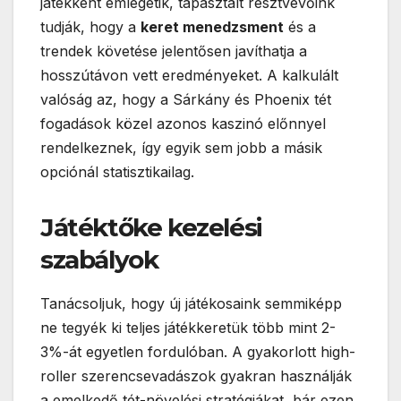
játékként emlegetik, tapasztalt résztvevőink
tudják, hogy a
keret menedzsment
és a
trendek követése jelentősen javíthatja a
hosszútávon vett eredményeket. A kalkulált
valóság az, hogy a Sárkány és Phoenix tét
fogadások közel azonos kaszinó előnnyel
rendelkeznek, így egyik sem jobb a másik
opciónál statisztikailag.
Játéktőke kezelési
szabályok
Tanácsoljuk, hogy új játékosaink semmiképp
ne tegyék ki teljes játékkeretük több mint 2-
3%-át egyetlen fordulóban. A gyakorlott high-
roller szerencsevadászok gyakran használják
a emelkedő tét-növelési stratégiákat, bár ezen