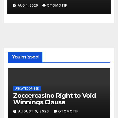
og atferd
AUG 4, 2026
OTOMOTIF
You missed
UNCATEGORIZED
Zoccercasino Right to Void
Winnings Clause
AUGUST 6, 2026
OTOMOTIF