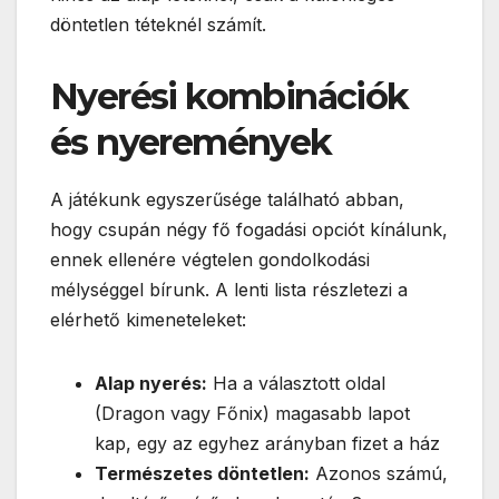
döntetlen téteknél számít.
Nyerési kombinációk
és nyeremények
A játékunk egyszerűsége található abban,
hogy csupán négy fő fogadási opciót kínálunk,
ennek ellenére végtelen gondolkodási
mélységgel bírunk. A lenti lista részletezi a
elérhető kimeneteleket:
Alap nyerés:
Ha a választott oldal
(Dragon vagy Főnix) magasabb lapot
kap, egy az egyhez arányban fizet a ház
Természetes döntetlen:
Azonos számú,