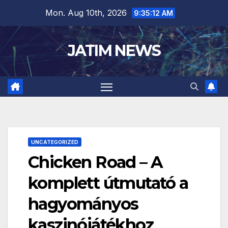
Skip
Mon. Aug 10th, 2026
9:35:13 AM
to
content
JATIM NEWS
UNCATEGORIZED
Chicken Road – A
komplett útmutató a
hagyományos
kaszinójátékhoz