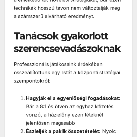
technikák hosszú távon nem változtatják meg
a számszerű elvárható eredményt.
Tanácsok gyakorlott
szerencsevadászoknak
Professzionális játékosaink érdekében
összeállítottunk egy listát a központi stratégiai
szempontokról:
Hagyják el a egyenlőségi fogadásokat:
Bár a 8:1 és ötven az egyhez kifizetés
vonzó, a házielőny ezen téteknél
jelentősen magasabb
Észleljék a paklik összetételét:
Nyolc