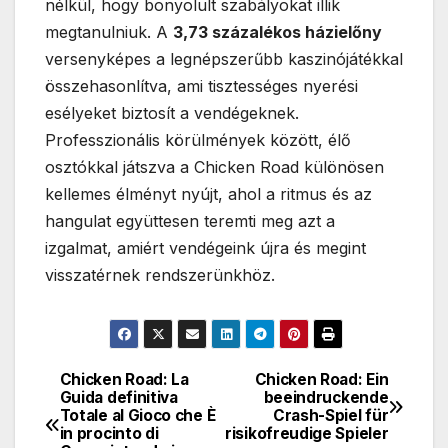
nélkül, hogy bonyolult szabályokat illik
megtanulniuk. A
3,73 százalékos házielőny
versenyképes a legnépszerűbb kaszinójátékkal
összehasonlítva, ami tisztességes nyerési
esélyeket biztosít a vendégeknek.
Professzionális körülmények között, élő
osztókkal játszva a Chicken Road különösen
kellemes élményt nyújt, ahol a ritmus és az
hangulat együttesen teremti meg azt a
izgalmat, amiért vendégeink újra és megint
visszatérnek rendszerünkhöz.
Chicken Road: La
Chicken Road: Ein
Post
Guida definitiva
beeindruckende
Totale al Gioco che È
Crash-Spiel für
navigation
in procinto di
risikofreudige Spieler