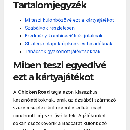
Tartalomjegyzék
Mi teszi különbözővé ezt a kártyajátékot
Szabályok részletesen
Eredmény kombinációk és jutalmak
Stratégia alapok újaknak és haladóknak
Tanácsok gyakorlott játékosoknak
Miben teszi egyedivé
ezt a kártyajátékot
A
Chicken Road
tagja azon klasszikus
kaszinójátékoknak, amik az ázsiából származó
szerencsejáték-kultúrából eredtek, majd
mindenütt népszerűvé lettek. A játékunkat
sokan összekeverik a Baccarat különböző