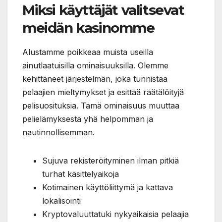
Miksi käyttäjät valitsevat
meidän kasinomme
Alustamme poikkeaa muista useilla
ainutlaatuisilla ominaisuuksilla. Olemme
kehittäneet järjestelmän, joka tunnistaa
pelaajien mieltymykset ja esittää räätälöityjä
pelisuosituksia. Tämä ominaisuus muuttaa
pelielämyksestä yhä helpomman ja
nautinnollisemman.
Sujuva rekisteröityminen ilman pitkiä
turhat käsittelyaikoja
Kotimainen käyttöliittymä ja kattava
lokalisointi
Kryptovaluuttatuki nykyaikaisia pelaajia