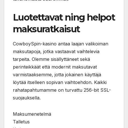
Luotettavat ning helpot
maksuratkaisut
CowboySpin-kasino antaa laajan valikoiman
maksutapoja, jotka vastaavat vaihtelevia
tarpeita. Olemme sisällyttäneet sekä
perinteikkäät että modernit maksutavat
varmistaaksemme, jotta jokainen käyttäjä
löytää itselleen sopivan vaihtoehdon. Kaikki
rahatapahtumamme on turvattu 256-bit SSL-
suojauksella.
Maksumenetelmä
Talletus