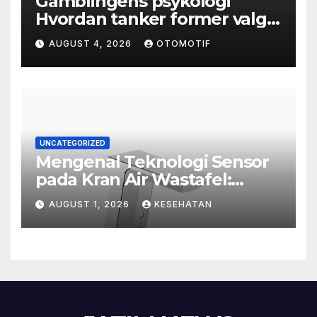
Gamblingens psykologi
Hvordan tanker former valg
og atferd
AUGUST 4, 2026
OTOMOTIF
UNCATEGORIZED
Mengenal Teknologi Sensor
pada Kran Air Wastafel:
Mewah, Cerdas, dan Higienis
AUGUST 1, 2026
KESEHATAN