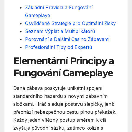
Základní Pravidla a Fungování
Gameplaye
Osvědčené Strategie pro Optimální Zisky
Seznam Výplat a Multiplikátorů
Porovnání s Dalšími Casino Zábavami
Profesionální Tipy od Expertů
Elementární Principy a
Fungování Gameplaye
Daná zábava poskytuje unikátní spojení
standardního hazardu s novými zábavními
složkami. Hráč sleduje postavu slepičky, jenž
přechází nebezpečnou cestu plnou překážek.
Každý jeden vítězný postup směrem k cíli
zvyšuje původní sázku, zatímco kolize s