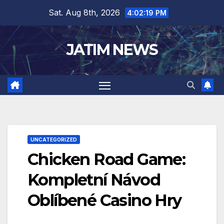
Skip
Sat. Aug 8th, 2026
4:02:20 PM
to
content
JATIM NEWS
UNCATEGORIZED
Chicken Road Game:
Kompletní Návod
Oblíbené Casino Hry