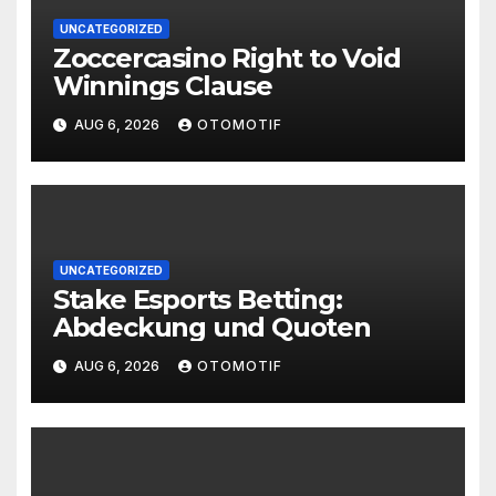
UNCATEGORIZED
Zoccercasino Right to Void
Winnings Clause
AUG 6, 2026
OTOMOTIF
UNCATEGORIZED
Stake Esports Betting:
Abdeckung und Quoten
AUG 6, 2026
OTOMOTIF