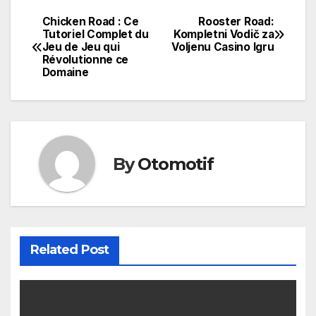
Chicken Road : Ce
Rooster Road:
Post
Tutoriel Complet du
Kompletni Vodič za
Jeu de Jeu qui
Voljenu Casino Igru
navigation
Révolutionne ce
Domaine
By
Otomotif
Related Post