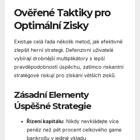
Ověřené Taktiky pro
Optimální Zisky
Existuje celá řada několik metod, jak efektivně
zlepšit herní strategii. Defenzivní uživatelé
vybírají drobnější multiplikátory s lepší
pravděpodobností úspěchu, zatímco riskantní
stratégové riskují pro získání větších zisků.
Zásadní Elementy
Úspěšné Strategie
Řízení kapitálu:
Nikdy nevkládejte více
peněz než pět procent celkového game
bankrollu v jediné vkladu