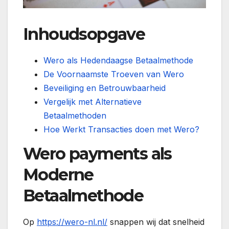
Inhoudsopgave
Wero als Hedendaagse Betaalmethode
De Voornaamste Troeven van Wero
Beveiliging en Betrouwbaarheid
Vergelijk met Alternatieve
Betaalmethoden
Hoe Werkt Transacties doen met Wero?
Wero payments als
Moderne
Betaalmethode
Op
https://wero-nl.nl/
snappen wij dat snelheid