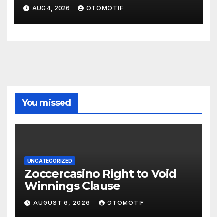
og atferd
AUG 4, 2026
OTOMOTIF
You missed
UNCATEGORIZED
Zoccercasino Right to Void
Winnings Clause
AUGUST 6, 2026
OTOMOTIF