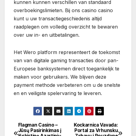
kunnen kunnen verschillen van standaard
overboekingslimieten. Bij ons casino casino
kunt u uw transactiegeschiedenis altijd
raadplegen om volledig overzicht te bewaren
over uw in- en uitbetalingen.
Het Wero platform representeert de toekomst
van van digitale gaming transacties door pan-
Europese banksystemen direct toegankelijk te
maken voor gebruikers. We blijven deze
payment methode verbeteren om u de snelste
en en veiligste spelervaring te leveren.
Flagman Casino –
Kockarnica Vavada:
Post
Jūsų Pasirinkimas į
Portal za Vrhunsku
Išskirtinę Azartinių
Zabavu i Pouzdane