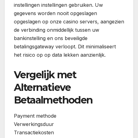
instellingen instellingen gebruiken. Uw
gegevens worden nooit opgeslagen
opgeslagen op onze casino servers, aangezien
de verbinding onmiddellijk tussen uw
bankinstelling en ons beveiligde
betalingsgateway verloopt. Dit minimaliseert
het risico op op data lekken aanzienlijk.
Vergelijk met
Alternatieve
Betaalmethoden
Payment methode
Verwerkingsduur
Transactiekosten