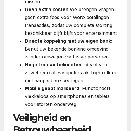
missen
Geen extra kosten
We brengen vragen
geen extra fees voor Wero betalingen
transacties, zodat uw complete storting
beschikbaar blijft blijft voor entertainment
Directe koppeling met uw eigen bank:
Benut uw bekende banking omgeving
zonder omwegen via tussenpersonen
Hoge transactielimieten:
Ideaal voor
zowel recreatieve spelers als high rollers
met aanpasbare bedragen
Mobile geoptimaliseerd:
Functioneert
vlekkeloos op smartphones en tablets
voor storten onderweg
Veiligheid en
Betrouwbaarheid