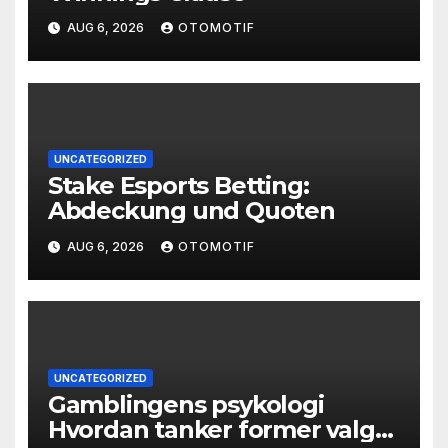
AUG 6, 2026
OTOMOTIF
UNCATEGORIZED
Stake Esports Betting:
Abdeckung und Quoten
AUG 6, 2026
OTOMOTIF
UNCATEGORIZED
Gamblingens psykologi
Hvordan tanker former valg