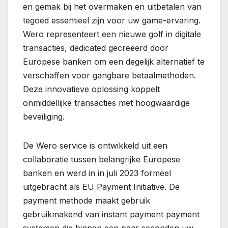
en gemak bij het overmaken en uitbetalen van
tegoed essentieel zijn voor uw game-ervaring.
Wero representeert een nieuwe golf in digitale
transacties, dedicated gecreëerd door
Europese banken om een degelijk alternatief te
verschaffen voor gangbare betaalmethoden.
Deze innovatieve oplossing koppelt
onmiddellijke transacties met hoogwaardige
beveiliging.
De Wero service is ontwikkeld uit een
collaboratie tussen belangrijke Europese
banken en werd in in juli 2023 formeel
uitgebracht als EU Payment Initiative. De
payment methode maakt gebruik
gebruikmakend van instant payment payment
systemen die binnen een paar seconden uw