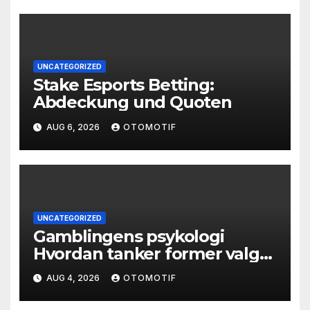
UNCATEGORIZED
Stake Esports Betting:
Abdeckung und Quoten
AUG 6, 2026
OTOMOTIF
UNCATEGORIZED
Gamblingens psykologi
Hvordan tanker former valg
og atferd
AUG 4, 2026
OTOMOTIF