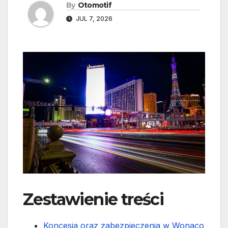
By
Otomotif
JUL 7, 2026
Zestawienie treści
Koncesja oraz zabezpieczenia w Wonaco