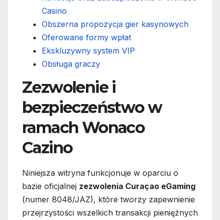
Casino
Obszerna propozycja gier kasynowych
Oferowane formy wpłat
Ekskluzywny system VIP
Obsługa graczy
Zezwolenie i
bezpieczeństwo w
ramach Wonaco
Cazino
Niniejsza witryna funkcjonuje w oparciu o
bazie oficjalnej
zezwolenia Curaçao eGaming
(numer 8048/JAZ), które tworzy zapewnienie
przejrzystości wszelkich transakcji pieniężnych