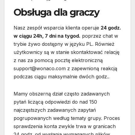
Obsługa dla graczy
Nasz zespół wsparcia klienta operuje
24 godz.
w ciągu 24h, 7 dni na tygod.
poprzez chat w
trybie żywo dostępny w języku PL. Również
użytkownicy są w stanie skontaktować relację
z nas za pomocą pocztę elektroniczną
support@wonaco.com z zapewnioną reakcją
podczas ciągu maksymalnie dwóch godz..
Mamy obszerną dział często zadawanych
pytań liczącą odpowiedzi do nad 150
najczęstszych zadawanych zapytań
pogrupowanych według tematy grupy. Proces
sprawdzenia konta zwykle trwa w granicach
24 godz. od wysłania wymaganych plików.