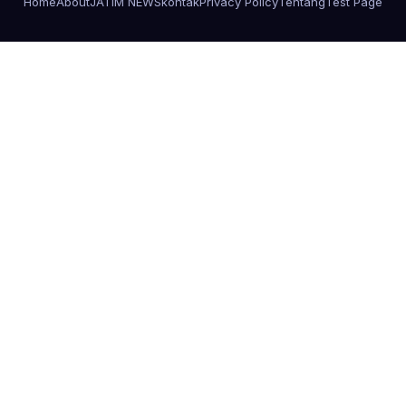
Home
About
JATIM NEWS
kontak
Privacy Policy
Tentang
Test Page