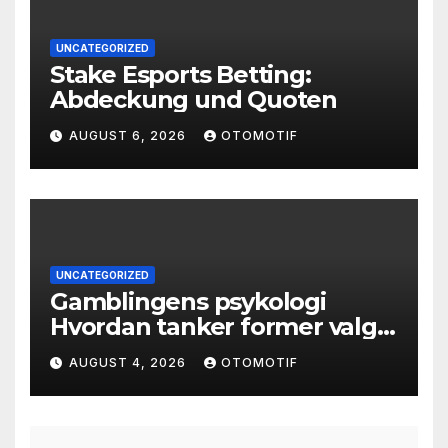
UNCATEGORIZED
Stake Esports Betting:
Abdeckung und Quoten
AUGUST 6, 2026
OTOMOTIF
UNCATEGORIZED
Gamblingens psykologi
Hvordan tanker former valg
og atferd
AUGUST 4, 2026
OTOMOTIF