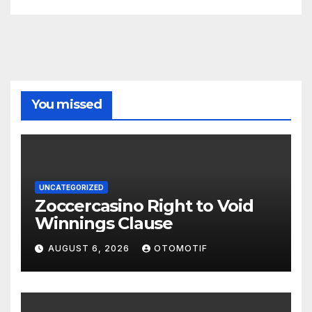
You missed
UNCATEGORIZED
Zoccercasino Right to Void
Winnings Clause
AUGUST 6, 2026
OTOMOTIF