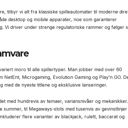
, tilbyr vi alt fra klassiske spilleautomater til moderne dire
 både desktop og mobile apparater, noe som garanterer
. Vi driver under strenge regulatoriske rammer og følger se
ramvare
variert moro til alle spillertyper. Man jobber med over 60
som NetEnt, Microgaming, Evolution Gaming og Play’n GO. De
g med de nyeste titlene og eksklusive lanseringer.
budet med hundrevis av temaer, variansnivåer og mekanikker
 summer, til Megaways-slots med tusenvis av gevinstlinjer
nkluderer flere varianter av blackjack, rulett, baccarat og