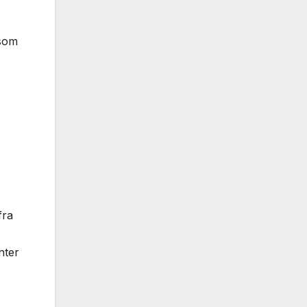
 som
fra
nter