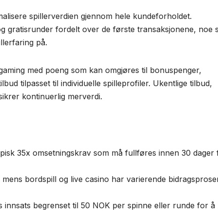
alisere spillerverdien gjennom hele kundeforholdet.
 gratisrunder fordelt over de første transaksjonene, noe
llerfaring på.
t gaming med poeng som kan omgjøres til bonuspenger,
bud tilpasset til individuelle spilleprofiler. Ukentlige tilbud,
krer kontinuerlig merverdi.
pisk 35x omsetningskrav som må fullføres innen 30 dager 
 mens bordspill og live casino har varierende bidragsprose
innsats begrenset til 50 NOK per spinne eller runde for å