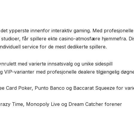
det ypperste innenfor interaktiv gaming. Med profesjonelle
studioer, får spillere ekte casino-atmosfære hjemmefra. Di
ndividuell service for de mest dedikerte spillere.
nrulett med varierte innsatsvalg og unike sidespill
og VIP-varianter med profesjonelle dealere tilgjengelig døgn
e Card Poker, Punto Banco og Baccarat Squeeze for vari
razy Time, Monopoly Live og Dream Catcher forener