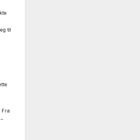
kte
g til
tte
. Fra
 –