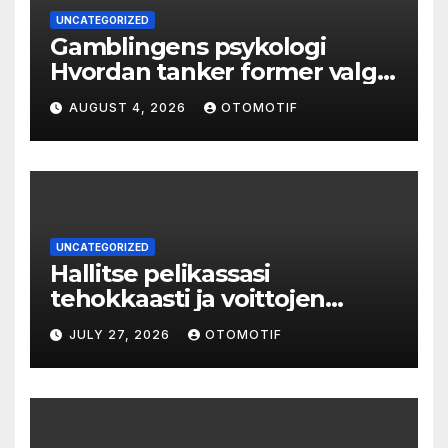
UNCATEGORIZED
Gamblingens psykologi
Hvordan tanker former valg
og atferd
AUGUST 4, 2026
OTOMOTIF
UNCATEGORIZED
Hallitse pelikassasi
tehokkaasti ja voittojen
salaisuudet paljastuvat
JULY 27, 2026
OTOMOTIF