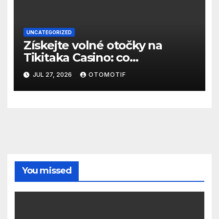
UNCATEGORIZED
Získejte volné otočky na
Tikitaka Casino: co
potřebujete vědět
JUL 27, 2026
OTOMOTIF
You missed