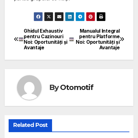
Ghidul Exhaustiv
Manualul Integral
Post
pentru Cazinouri
pentru Platforme
Noi: Oportunități și
Noi: Oportunități și
navigation
Avantaje
Avantaje
By
Otomotif
Related Post