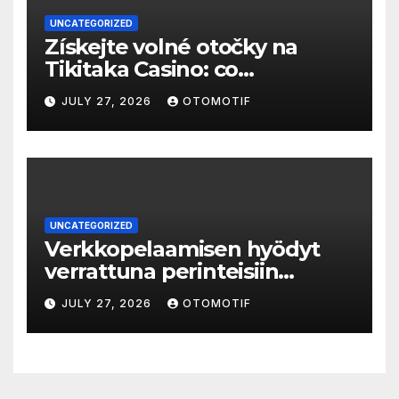
UNCATEGORIZED
Získejte volné otočky na
Tikitaka Casino: co
potřebujete vědět
JULY 27, 2026
OTOMOTIF
UNCATEGORIZED
Verkkopelaamisen hyödyt
verrattuna perinteisiin
pelipaikkoihin
JULY 27, 2026
OTOMOTIF