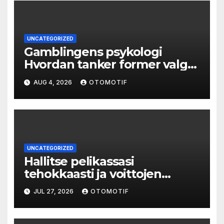
UNCATEGORIZED
Gamblingens psykologi
Hvordan tanker former valg
og atferd
AUG 4, 2026
OTOMOTIF
UNCATEGORIZED
Hallitse pelikassasi
tehokkaasti ja voittojen
salaisuudet paljastuvat
JUL 27, 2026
OTOMOTIF