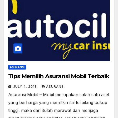
ASURANSI
Tips Memilih Asuransi Mobil Terbaik
JULY 4, 2018
ASURANSI
Asuransi Mobil – Mobil merupakan salah satu aset
yang berharga yang memiliki nilai terbilang cukup
tinggi, maka dari itulah merawat dan menjaga