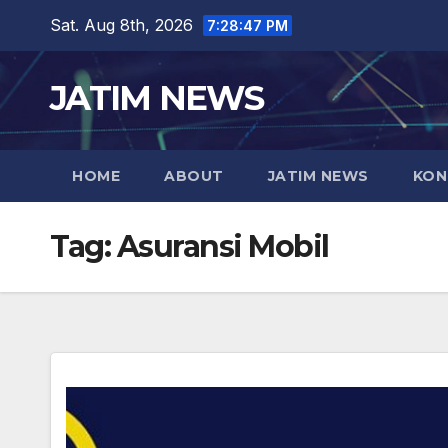
Skip
Sat. Aug 8th, 2026
7:28:47 PM
to
content
JATIM NEWS
HOME
ABOUT
JATIM NEWS
KON
Tag:
Asuransi Mobil