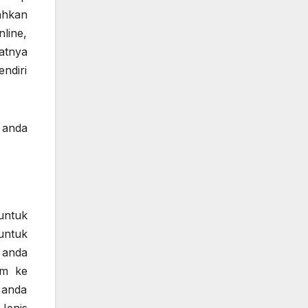
ahkan
nline,
atnya
ndiri
 anda
untuk
untuk
n anda
im ke
 anda