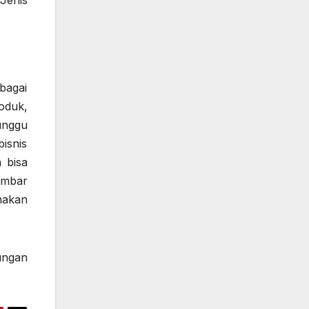
Jenis
bagai
oduk,
unggu
isnis
 bisa
ambar
nakan
ungan