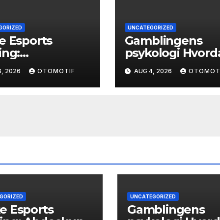
GORIZED
UNCATEGORIZED
e Esports
Gamblingens
ing:
psykologi Hvord
eckung und
tanker former v
, 2026
OTOMOTIF
AUG 4, 2026
OTOMOT
ten
og atferd
GORIZED
UNCATEGORIZED
e Esports
Gamblingens