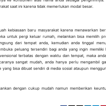
ya ke konsumen atas nama anda sebagai pengirimnya. 
rakat saat ini karena tidak memerlukan modal besar.
sebuah kebiasaan baru masyarakat karena menawarkan ber
ka untuk pergi keluar rumah, melainkan bisa memilih pr
gsung dari tempat anda, kemudian anda tinggal men
buka peluang tersendiri bagi anda yang ingin memiliki b
nvensional terbatas dengan waktu dan tempat, maka anda
 caranya sangat mudah, anda hanya perlu mengambil g
 yang bisa dibuat sendiri di media sosial ataupun menggu
 dijalankan dengan cukup mudah namun memberikan keunt