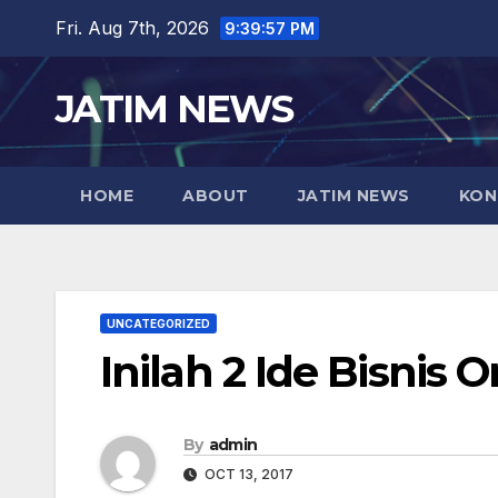
Skip
Fri. Aug 7th, 2026
9:39:58 PM
to
content
JATIM NEWS
HOME
ABOUT
JATIM NEWS
KON
UNCATEGORIZED
Inilah 2 Ide Bisnis
By
admin
OCT 13, 2017