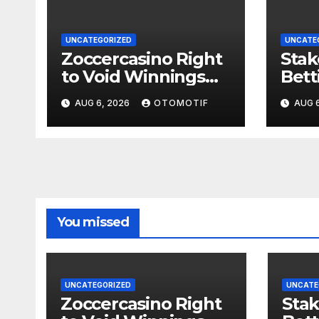
UNCATEGORIZED
UNCATE
Zoccercasino Right
Stak
to Void Winnings
Bett
Clause
Abd
AUG 6, 2026
OTOMOTIF
AUG 6
Quo
You missed
UNCATEGORIZED
UNCATE
Zoccercasino Right
Stak