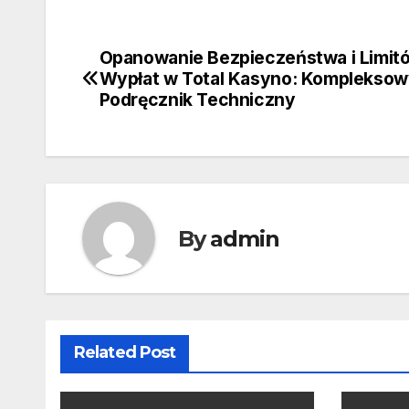
Opanowanie Bezpieczeństwa i Limit
Post
Wypłat w Total Kasyno: Komplekso
navigation
Podręcznik Techniczny
By
admin
Related Post