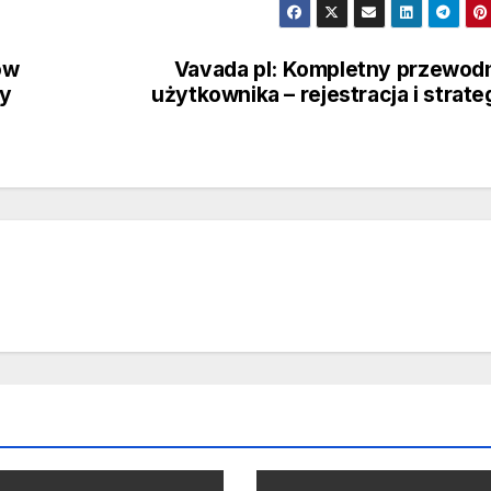
ów
Vavada pl: Kompletny przewod
wy
użytkownika – rejestracja i strate