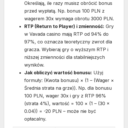
Określają, ile razy musisz obrócić bonus
przed wypłatą. Np. bonus 100 PLN z
wagerem 30x wymaga obrotu 3000 PLN.
RTP (Return to Player) i zmienność:
Gry
w Vavada casino mają RTP od 94% do
97%, co oznacza teoretyczny zwrot dla
gracza. Wybieraj gry o wyższym RTP i
niższej zmienności dla stabilniejszych
wyników.
Jak obliczyć wartość bonusu:
Użyj
formuły: (Kwota bonusu) × (1 – (Wager ×
Średnia strata na grze)). Np. dla bonusu
100 PLN, wager 30x i gry z RTP 96%
(strata 4%), wartość = 100 × (1 – (30 ×
0.04)) = -20 PLN – może nie być
opłacalny.