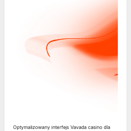
Optymalizowany interfejs Vavada casino dla