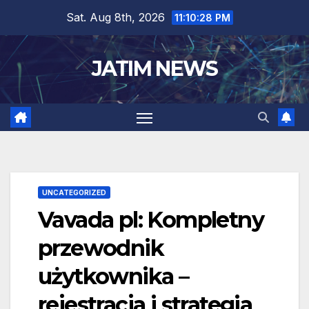
Skip
Sat. Aug 8th, 2026
11:10:28 PM
to
content
JATIM NEWS
UNCATEGORIZED
Vavada pl: Kompletny
przewodnik
użytkownika –
rejestracja i strategia