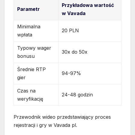
Przykładowa wartość
Parametr
w Vavada
Minimalna
20 PLN
wpłata
Typowy wager
30x do 50x
bonusu
Średnie RTP
94-97%
gier
Czas na
24-48 godzin
weryfikację
Przewodnik wideo przedstawiający proces
rejestracji i gry w Vavada pl.