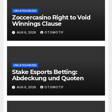
UNCATEGORIZED
Zoccercasino Right to Void
Winnings Clause
AUG 6, 2026
OTOMOTIF
UNCATEGORIZED
Stake Esports Betting:
Abdeckung und Quoten
AUG 6, 2026
OTOMOTIF