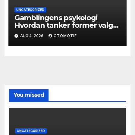
UNCATEGORIZED
Gamblingens psykologi
Hvordan tanker former valg
og atferd
AUG 4, 2026
OTOMOTIF
You missed
UNCATEGORIZED