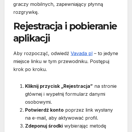
graczy mobilnych, zapewniający płynną
rozgrywkę.
Rejestracja i pobieranie
aplikacji
Aby rozpocząć, odwiedź
Vavada pl
– to jedyne
miejsce linku w tym przewodniku. Postępuj
krok po kroku.
Kliknij przycisk „Rejestracja”
na stronie
głównej i wypełnij formularz danymi
osobowymi.
Potwierdź konto
poprzez link wysłany
na e-mail, aby aktywować profil.
Zdeponuj środki
wybierając metodę