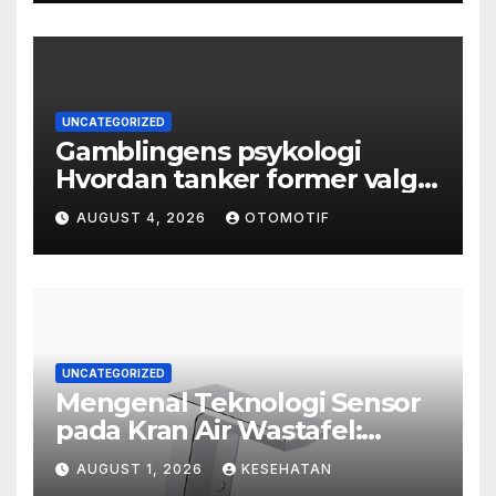
UNCATEGORIZED
Gamblingens psykologi
Hvordan tanker former valg
og atferd
AUGUST 4, 2026
OTOMOTIF
UNCATEGORIZED
Mengenal Teknologi Sensor
pada Kran Air Wastafel:
Mewah, Cerdas, dan Higienis
AUGUST 1, 2026
KESEHATAN