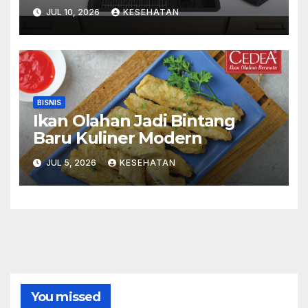
Menyenangkan
JUL 10, 2026
KESEHATAN
BISNIS
Ikan Olahan Jadi Bintang
Baru Kuliner Modern
JUL 5, 2026
KESEHATAN
You missed