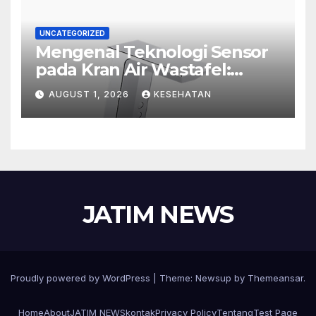
UNCATEGORIZED
Mengenal Teknologi Sensor
pada Kran Air Wastafel:
Mewah, Cerdas, dan Higienis
AUGUST 1, 2026
KESEHATAN
JATIM NEWS
Proudly powered by WordPress
|
Theme:
Newsup
by
Themeansar
.
Home
About
JATIM NEWS
kontak
Privacy Policy
Tentang
Test Page