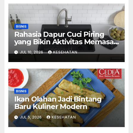
BISNIS
Rahasia Dapur Cuci Piring
yang Bikin Aktivitas Memasak
Menyenangkan
JUL 10, 2026
KESEHATAN
BISNIS
Ikan Olahan Jadi Bintang
Baru Kuliner Modern
JUL 5, 2026
KESEHATAN