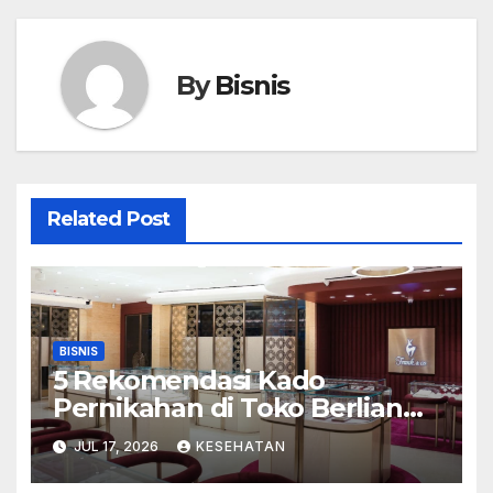
By
Bisnis
Related Post
BISNIS
5 Rekomendasi Kado
Pernikahan di Toko Berlian
Mall Kelapa Gading
JUL 17, 2026
KESEHATAN