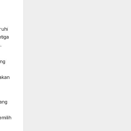
ruhi
tiga
.
ung
 akan
jang
milih