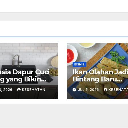
BISNIS
sia Dapur Cuci
Ikan Olahan Jad
ng yang Bikin
Bintang Baru
vitas Memasak
Kuliner Modern
0, 2026
KESEHATAN
JUL 5, 2026
KESEHAT
yenangkan