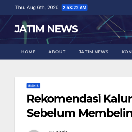
Skip
Thu. Aug 6th, 2026
2:58:23 AM
to
content
JATIM NEWS
HOME
ABOUT
JATIM NEWS
KON
BISNIS
Rekomendasi Kalun
Sebelum Membelin