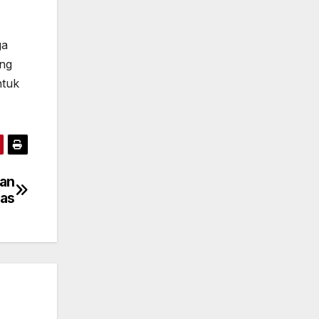
ga
ing
ntuk
an
mas