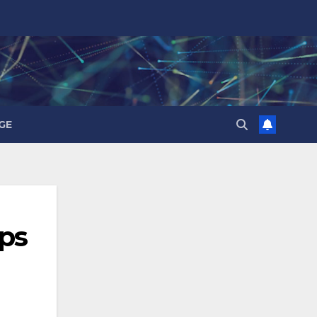
GE
ps