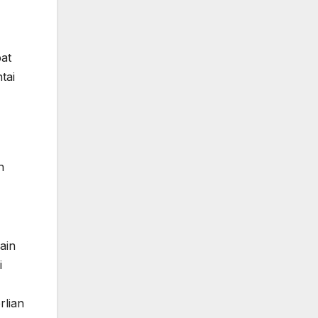
pat
tai
h
ain
i
rlian