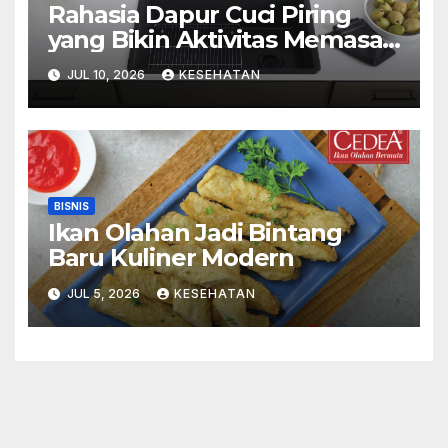
Rahasia Dapur Cuci Piring
yang Bikin Aktivitas Memasak
Menyenangkan
JUL 10, 2026
KESEHATAN
BISNIS
Ikan Olahan Jadi Bintang
Baru Kuliner Modern
JUL 5, 2026
KESEHATAN