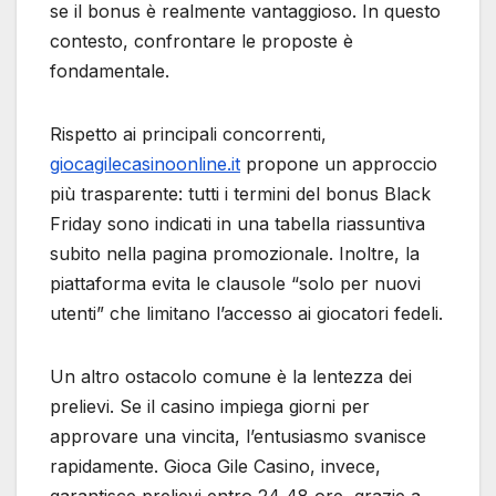
se il bonus è realmente vantaggioso. In questo
contesto, confrontare le proposte è
fondamentale.
Rispetto ai principali concorrenti,
giocagilecasinoonline.it
propone un approccio
più trasparente: tutti i termini del bonus Black
Friday sono indicati in una tabella riassuntiva
subito nella pagina promozionale. Inoltre, la
piattaforma evita le clausole “solo per nuovi
utenti” che limitano l’accesso ai giocatori fedeli.
Un altro ostacolo comune è la lentezza dei
prelievi. Se il casino impiega giorni per
approvare una vincita, l’entusiasmo svanisce
rapidamente. Gioca Gile Casino, invece,