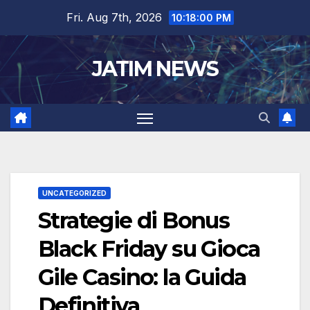
Skip
Fri. Aug 7th, 2026
10:18:00 PM
to
content
JATIM NEWS
UNCATEGORIZED
Strategie di Bonus
Black Friday su Gioca
Gile Casino: la Guida
Definitiva