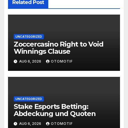
Related Post
UNCATEGORIZED
Zoccercasino Right to Void
Winnings Clause
AUG 6, 2026
OTOMOTIF
UNCATEGORIZED
Stake Esports Betting:
Abdeckung und Quoten
AUG 6, 2026
OTOMOTIF