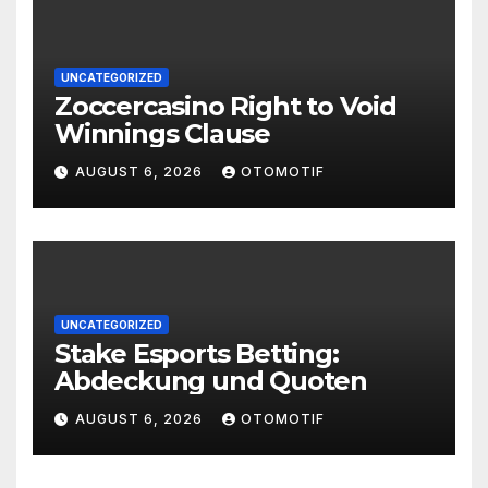
UNCATEGORIZED
Zoccercasino Right to Void
Winnings Clause
AUGUST 6, 2026
OTOMOTIF
UNCATEGORIZED
Stake Esports Betting:
Abdeckung und Quoten
AUGUST 6, 2026
OTOMOTIF