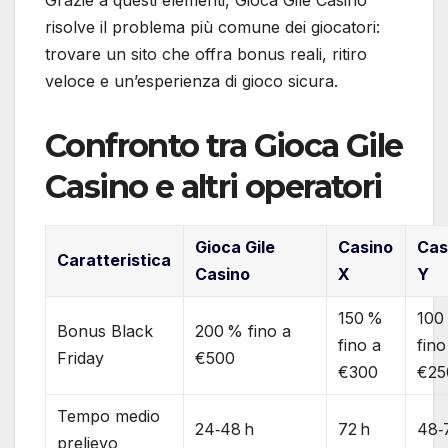
risolve il problema più comune dei giocatori:
trovare un sito che offra bonus reali, ritiro
veloce e un’esperienza di gioco sicura.
Confronto tra Gioca Gile
Casino e altri operatori
Gioca Gile
Casino
Cas
Caratteristica
Casino
X
Y
150 %
100
Bonus Black
200 % fino a
fino a
fino
Friday
€500
€300
€25
Tempo medio
24‑48 h
72 h
48‑
prelievo