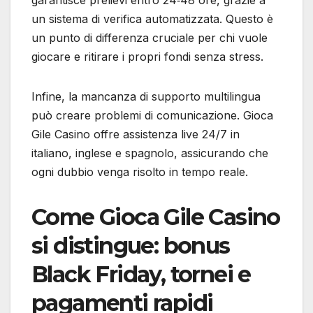
garantisce prelievi entro 24‑48 ore, grazie a
un sistema di verifica automatizzata. Questo è
un punto di differenza cruciale per chi vuole
giocare e ritirare i propri fondi senza stress.
Infine, la mancanza di supporto multilingua
può creare problemi di comunicazione. Gioca
Gile Casino offre assistenza live 24/7 in
italiano, inglese e spagnolo, assicurando che
ogni dubbio venga risolto in tempo reale.
Come Gioca Gile Casino
si distingue: bonus
Black Friday, tornei e
pagamenti rapidi