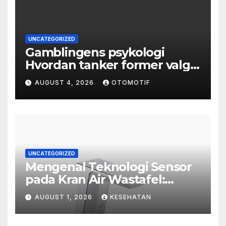
UNCATEGORIZED
Gamblingens psykologi
Hvordan tanker former valg
og atferd
AUGUST 4, 2026
OTOMOTIF
UNCATEGORIZED
Mengenal Teknologi Sensor
pada Kran Air Wastafel:
Mewah, Cerdas, dan Higienis
AUGUST 1, 2026
KESEHATAN