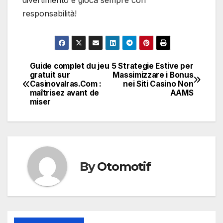
divertimento e gioca sempre con
responsabilità!
Guide complet du jeu
5 Strategie Estive per
Post
gratuit sur
Massimizzare i Bonus
Casinovalras.Com :
nei Siti Casino Non
navigation
maîtrisez avant de
AAMS
miser
By
Otomotif