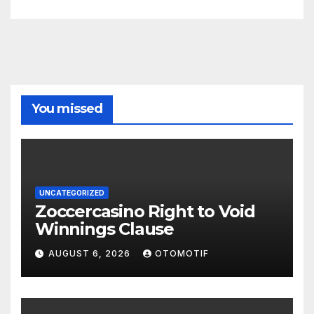
You missed
UNCATEGORIZED
Zoccercasino Right to Void
Winnings Clause
AUGUST 6, 2026
OTOMOTIF