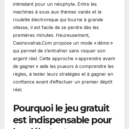
intimidant pour un néophyte. Entre les
machines à sous aux thèmes variés et la
roulette électronique qui tourne à grande
vitesse, il est facile de se perdre dès les
premières minutes. Heureusement,
Casinovalras.Com propose un mode « démo »
qui permet de s’entraîner sans risquer son
argent réel. Cette approche « apprendre avant
de gagner » aide les joueurs à comprendre les
règles, à tester leurs stratégies et à gagner en
confiance avant d’effectuer un premier dépôt
réel.
Pourquoi le jeu gratuit
est indispensable pour