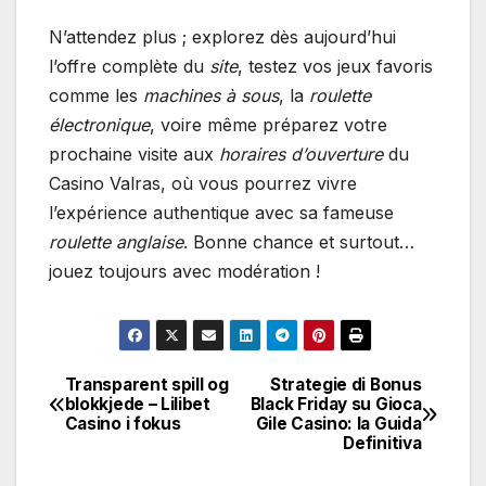
N’attendez plus ; explorez dès aujourd’hui
l’offre complète du
site
, testez vos jeux favoris
comme les
machines à sous
, la
roulette
électronique
, voire même préparez votre
prochaine visite aux
horaires d’ouverture
du
Casino Valras, où vous pourrez vivre
l’expérience authentique avec sa fameuse
roulette anglaise
. Bonne chance et surtout…
jouez toujours avec modération !
Transparent spill og
Strategie di Bonus
Post
blokkjede – Lilibet
Black Friday su Gioca
Casino i fokus
Gile Casino: la Guida
navigation
Definitiva