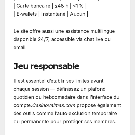
| Carte bancaire | ≤48 h | <1 % |
| E‑wallets | Instantané | Aucun |
Le site offre aussi une assistance multilingue
disponible 24/7, accessible via chat live ou
email.
Jeu responsable
Il est essentiel d’établir ses limites avant
chaque session — définissez un plafond
quotidien ou hebdomadaire dans l’interface du
compte.
Casinovalmas.com
propose également
des outils comme l’auto‑exclusion temporaire
ou permanente pour protéger ses membres.