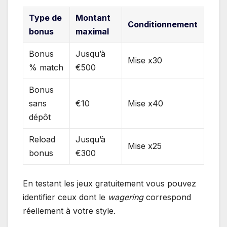
Type de
Montant
Conditionnement
bonus
maximal
Bonus
Jusqu’à
Mise x30
% match
€500
Bonus
sans
€10
Mise x40
dépôt
Reload
Jusqu’à
Mise x25
bonus
€300
En testant les jeux gratuitement vous pouvez
identifier ceux dont le
wagering
correspond
réellement à votre style.