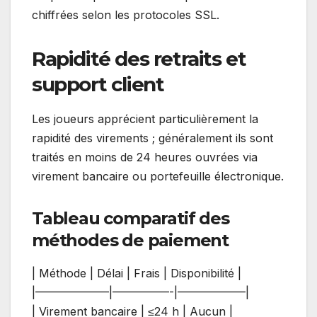
chiffrées selon les protocoles SSL.
Rapidité des retraits et
support client
Les joueurs apprécient particulièrement la
rapidité des virements ; généralement ils sont
traités en moins de 24 heures ouvrées via
virement bancaire ou portefeuille électronique.
Tableau comparatif des
méthodes de paiement
| Méthode | Délai | Frais | Disponibilité |
|——————–|—————-|——————|
| Virement bancaire | ≤24 h | Aucun |