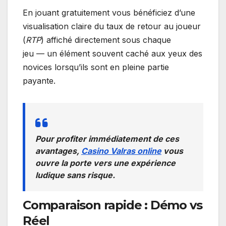
En jouant gratuitement vous bénéficiez d’une
visualisation claire du taux de retour au joueur
(
RTP
) affiché directement sous chaque
jeu — un élément souvent caché aux yeux des
novices lorsqu’ils sont en pleine partie
payante.
Pour profiter immédiatement de ces
avantages,
Casino Valras online
vous
ouvre la porte vers une expérience
ludique sans risque.
Comparaison rapide : Démo vs
Réel