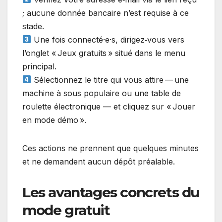
; aucune donnée bancaire n’est requise à ce
stade.
Une fois connecté·e·s, dirigez‑vous vers
l’onglet « Jeux gratuits » situé dans le menu
principal.
Sélectionnez le titre qui vous attire — une
machine à sous populaire ou une table de
roulette électronique — et cliquez sur « Jouer
en mode démo ».
Ces actions ne prennent que quelques minutes
et ne demandent aucun dépôt préalable.
Les avantages concrets du
mode gratuit