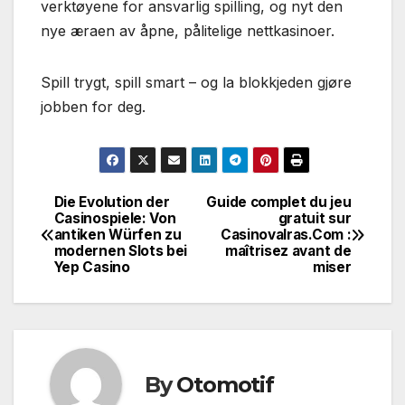
verktøyene for ansvarlig spilling, og nyt den
nye æraen av åpne, pålitelige nettkasinoer.
Spill trygt, spill smart – og la blokkjeden gjøre
jobben for deg.
Die Evolution der
Guide complet du jeu
Post
Casinospiele: Von
gratuit sur
antiken Würfen zu
Casinovalras.Com :
navigation
modernen Slots bei
maîtrisez avant de
Yep Casino
miser
By
Otomotif