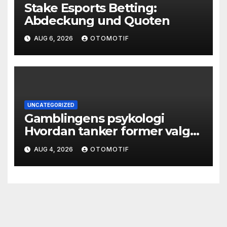
Stake Esports Betting:
Abdeckung und Quoten
AUG 6, 2026
OTOMOTIF
UNCATEGORIZED
Gamblingens psykologi
Hvordan tanker former valg
og atferd
AUG 4, 2026
OTOMOTIF