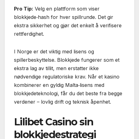
Pro Tip:
Velg en plattform som viser
blokkjede‑hash for hver spillrunde. Det gir
ekstra sikkerhet og gjør det enkelt å verifisere
rettferdighet.
I Norge er det viktig med lisens og
spillerbeskyttelse. Blokkjede fungerer som et
ekstra lag av tillit, men erstatter ikke
nødvendige regulatoriske krav. Når et kasino
kombinerer en gyldig Malta‑lisens med
blokkjedeteknologi, får du det beste fra begge
verdener – lovlig drift og teknisk åpenhet.
Lilibet Casino sin
blokkjedestrategi