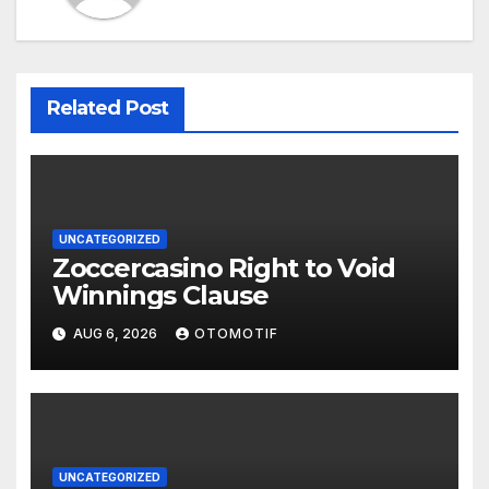
Related Post
UNCATEGORIZED
Zoccercasino Right to Void
Winnings Clause
AUG 6, 2026
OTOMOTIF
UNCATEGORIZED