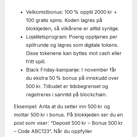
Velkomstbonus: 100 % opptil 2000 kr +
100 gratis spins. Koden lagres på
blokkjeden, så vilkårene er alltid synlige.
Lojalitetsprogram: Poeng opptjenes per
spillrunde og lagres som digitale tokens.
Disse tokenene kan byttes mot cash eller
fritt spill.
Black Friday‑kampanje: I november får
du ekstra 50 % bonus på innskudd over
500 kr. Tilbudet er tidsbegrenset og
registreres i sanntid på blockchain.
Eksempel: Anta at du setter inn 500 kr og
mottar 500 kr i bonus. På blokkjeden ser du en
post som viser: “Deposit 500 kr – Bonus 500 kr
– Code ABC123”. Når du oppfyller