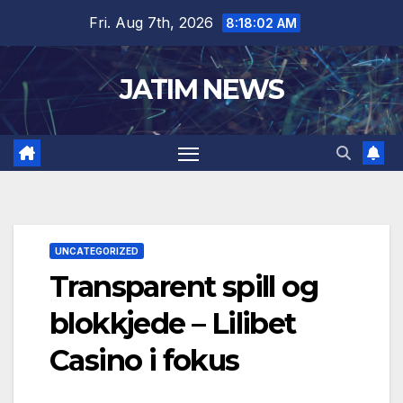
Skip
Fri. Aug 7th, 2026
8:18:03 AM
to
content
JATIM NEWS
UNCATEGORIZED
Transparent spill og
blokkjede – Lilibet
Casino i fokus