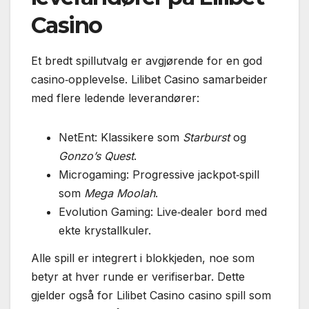
Casino
Et bredt spillutvalg er avgjørende for en god
casino‑opplevelse. Lilibet Casino samarbeider
med flere ledende leverandører:
NetEnt: Klassikere som
Starburst
og
Gonzo’s Quest
.
Microgaming: Progressive jackpot‑spill
som
Mega Moolah
.
Evolution Gaming: Live‑dealer bord med
ekte krystallkuler.
Alle spill er integrert i blokkjeden, noe som
betyr at hver runde er verifiserbar. Dette
gjelder også for Lilibet Casino casino spill som