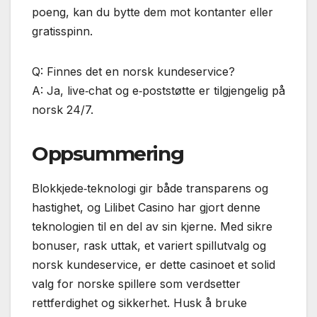
poeng, kan du bytte dem mot kontanter eller
gratisspinn.
Q: Finnes det en norsk kundeservice?
A: Ja, live‑chat og e‑poststøtte er tilgjengelig på
norsk 24/7.
Oppsummering
Blokkjede‑teknologi gir både transparens og
hastighet, og Lilibet Casino har gjort denne
teknologien til en del av sin kjerne. Med sikre
bonuser, rask uttak, et variert spillutvalg og
norsk kundeservice, er dette casinoet et solid
valg for norske spillere som verdsetter
rettferdighet og sikkerhet. Husk å bruke