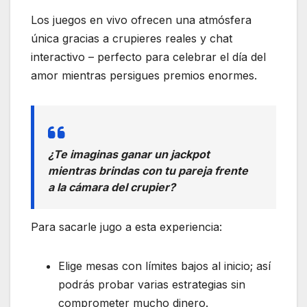
Los juegos en vivo ofrecen una atmósfera
única gracias a crupieres reales y chat
interactivo – perfecto para celebrar el día del
amor mientras persigues premios enormes.
¿Te imaginas ganar un jackpot
mientras brindas con tu pareja frente
a la cámara del crupier?
Para sacarle jugo a esta experiencia:
Elige mesas con límites bajos al inicio; así
podrás probar varias estrategias sin
comprometer mucho dinero.