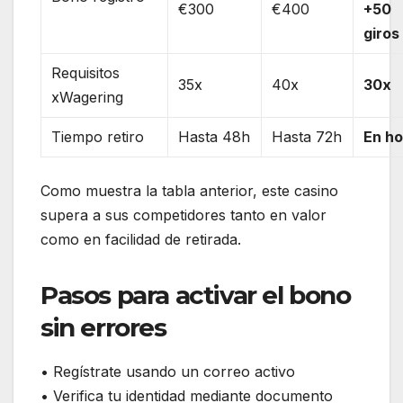
€300
€400
+50
giros
Requisitos
35x
40x
30x
xWagering
Tiempo retiro
Hasta 48h
Hasta 72h
En ho
Como muestra la tabla anterior, este casino
supera a sus competidores tanto en valor
como en facilidad de retirada.
Pasos para activar el bono
sin errores
• Regístrate usando un correo activo
• Verifica tu identidad mediante documento