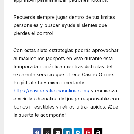
Recuerda siempre jugar dentro de tus límites
personales y buscar ayuda si sientes que
pierdes el control.
Con estas siete estrategias podrás aprovechar
al máximo los jackpots en vivo durante esta
temporada romántica mientras disfrutas del
excelente servicio que ofrece Casino Online.
Regístrate hoy mismo mediante
https://casinovalenciaonline.com/
y comienza
a vivir la adrenalina del juego responsable con
bonos irresistibles y retiros ultra‑rápidos. ¡Que
la suerte te acompañe!