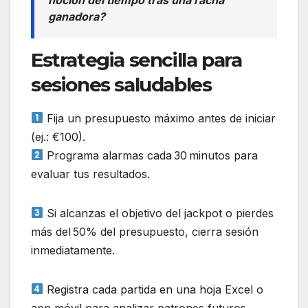
ganadora?
Estrategia sencilla para
sesiones saludables
Fija un presupuesto máximo antes de iniciar
(ej.: €100).
Programa alarmas cada 30 minutos para
evaluar tus resultados.
Si alcanzas el objetivo del jackpot o pierdes
más del 50% del presupuesto, cierra sesión
inmediatamente.
Registra cada partida en una hoja Excel o
app móvil para analizar patrones futuros.