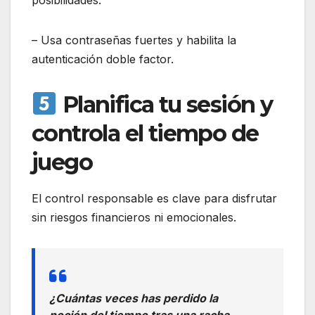
posibilidades.
– Usa contraseñas fuertes y habilita la
autenticación doble factor.
Planifica tu sesión y
controla el tiempo de
juego
El control responsable es clave para disfrutar
sin riesgos financieros ni emocionales.
¿Cuántas veces has perdido la
noción del tiempo tras una racha