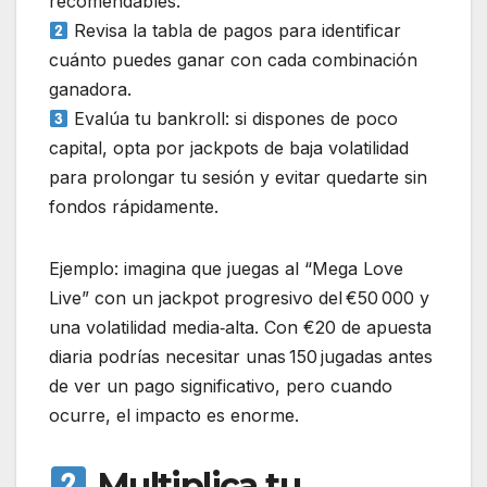
recomendables.
Revisa la tabla de pagos para identificar
cuánto puedes ganar con cada combinación
ganadora.
Evalúa tu bankroll: si dispones de poco
capital, opta por jackpots de baja volatilidad
para prolongar tu sesión y evitar quedarte sin
fondos rápidamente.
Ejemplo: imagina que juegas al “Mega Love
Live” con un jackpot progresivo del €50 000 y
una volatilidad media‑alta. Con €20 de apuesta
diaria podrías necesitar unas 150 jugadas antes
de ver un pago significativo, pero cuando
ocurre, el impacto es enorme.
Multiplica tu