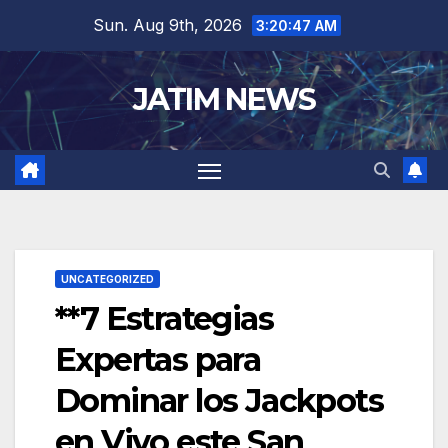
Skip
Sun. Aug 9th, 2026
3:20:47 AM
to
content
JATIM NEWS
UNCATEGORIZED
**7 Estrategias
Expertas para
Dominar los Jackpots
en Vivo este San