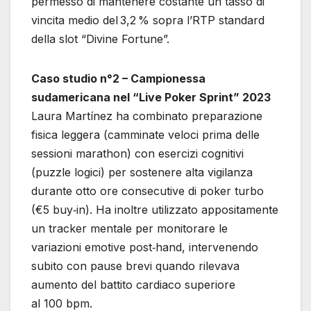
permesso di mantenere costante un tasso di
vincita medio del 3,2 % sopra l’RTP standard
della slot “Divine Fortune”.
Caso studio n°2 – Campionessa
sudamericana nel “Live Poker Sprint” 2023
Laura Martínez ha combinato preparazione
fisica leggera (camminate veloci prima delle
sessioni marathon) con esercizi cognitivi
(puzzle logici) per sostenere alta vigilanza
durante otto ore consecutive di poker turbo
(€5 buy‑in). Ha inoltre utilizzato appositamente
un tracker mentale per monitorare le
variazioni emotive post‑hand, intervenendo
subito con pause brevi quando rilevava
aumento del battito cardiaco superiore
al 100 bpm.