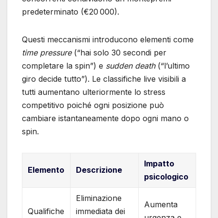
predeterminato (€20 000).
Questi meccanismi introducono elementi come
time pressure
(“hai solo 30 secondi per
completare la spin”) e
sudden death
(“l’ultimo
giro decide tutto”). Le classifiche live visibili a
tutti aumentano ulteriormente lo stress
competitivo poiché ogni posizione può
cambiare istantaneamente dopo ogni mano o
spin.
Impatto
Elemento
Descrizione
psicologico
Eliminazione
Aumenta
Qualifiche
immediata dei
urgenza e