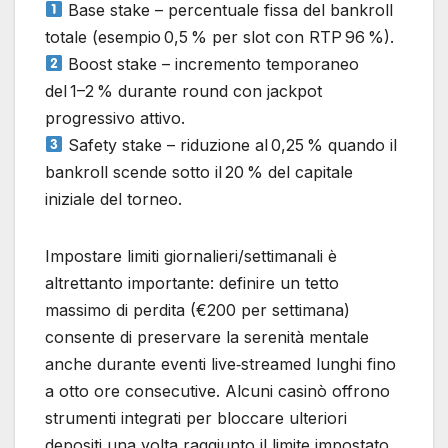
Base stake – percentuale fissa del bankroll
totale (esempio 0,5 % per slot con RTP 96 %).
Boost stake – incremento temporaneo
del 1–2 % durante round con jackpot
progressivo attivo.
Safety stake – riduzione al 0,25 % quando il
bankroll scende sotto il 20 % del capitale
iniziale del torneo.
Impostare limiti giornalieri/settimanali è
altrettanto importante: definire un tetto
massimo di perdita (€200 per settimana)
consente di preservare la serenità mentale
anche durante eventi live‑streamed lunghi fino
a otto ore consecutive. Alcuni casinò offrono
strumenti integrati per bloccare ulteriori
depositi una volta raggiunto il limite impostato,