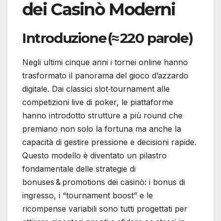
dei Casinò Moderni
Introduzione (≈ 220 parole)
Negli ultimi cinque anni i tornei online hanno
trasformato il panorama del gioco d’azzardo
digitale. Dai classici slot‑tournament alle
competizioni live di poker, le piattaforme
hanno introdotto strutture a più round che
premiano non solo la fortuna ma anche la
capacità di gestire pressione e decisioni rapide.
Questo modello è diventato un pilastro
fondamentale delle strategie di
bonuses & promotions dei casinò: i bonus di
ingresso, i “tournament boost” e le
ricompense variabili sono tutti progettati per