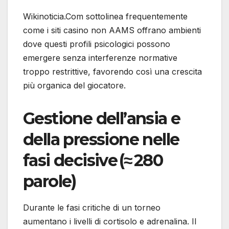
Wikinoticia.Com sottolinea frequentemente
come i siti casino non AAMS offrano ambienti
dove questi profili psicologici possono
emergere senza interferenze normative
troppo restrittive, favorendo così una crescita
più organica del giocatore.
Gestione dell’ansia e
della pressione nelle
fasi decisive (≈ 280
parole)
Durante le fasi critiche di un torneo
aumentano i livelli di cortisolo e adrenalina. Il