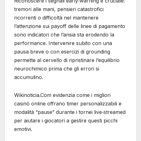
Riconoscere i segnali early‑warning è cruciale:
tremori alle mani, pensieri catastrofici
ricorrenti o difficoltà nel mantenere
l’attenzione sui payoff delle linee di pagamento
sono indicatori che l’ansia sta erodendo la
performance. Intervenire subito con una
pausa breve o con esercizi di grounding
permette al cervello di ripristinare l’equilibrio
neurochimico prima che gli errori si
accumulino.
Wikinoticia.Com evidenzia come i migliori
casinò online offrano timer personalizzabili e
modalità “pause” durante i tornei live‑streamed
per aiutare i giocatori a gestire questi picchi
emotivi.