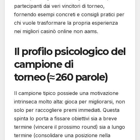
partecipanti dai veri vincitori di torneo,
fornendo esempi concreti e consigli pratici per
chi vuole trasformare la propria esperienza
nei migliori casinò online non aams.
Il profilo psicologico del
campione di
torneo (≈ 260 parole)
Il campione tipico possiede una motivazione
intrinseca molto alta: gioca per migliorarsi, non
solo per raccogliere premi immediati. Questa
spinta lo porta a fissare obiettivi sia a breve
termine (vincere il prossimo round) sia a lungo
termine (consolidare una posizione nella