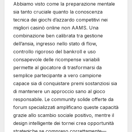
Abbiamo visto come la preparazione mentale
sia tanto cruciale quanto la conoscenza
tecnica dei giochi d’azzardo competitivi nei
migliori casinò online non AAMS. Una
combinazione ben calibrata tra gestione
dell’ansia, ingresso nello stato di flow,
controllo rigoroso del bankroll e uso
consapevole delle ricompense variabili
permette al giocatore di trasformarsi da
semplice partecipante a vero campione
capace sia di conquistare premi sostanziosi sia
di mantenere un approccio sano al gioco
responsabile. Le community solide offerte da
forum specializzati amplificano queste capacità
grazie allo scambio sociale positivo, mentre il
design intelligente dei tornei crea opportunità
strategiche se compreso correttamente—