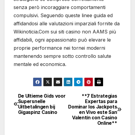
senza però incoraggiare comportamenti
compulsivi. Seguendo queste linee guida ed
affidandosi alle valutazioni imparziali fornite da
Wikinoticia.Com sui siti casino non AAMS più
affidabili, ogni appassionato può elevare le
proprie performance nei tornei moderni
mantenendo sempre sotto controllo salute
mentale ed economica.​
De Ultieme Gids voor
**7 Estrategias
Post
Supersnelle
Expertas para
Uitbetalingen bij
Dominar los Jackpots
navigation
Gigaspinz Casino
en Vivo este San
Valentín con Casino
Online**