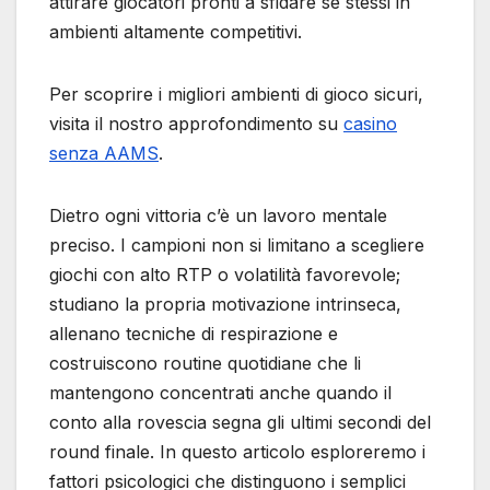
attirare giocatori pronti a sfidare se stessi in
ambienti altamente competitivi.
Per scoprire i migliori ambienti di gioco sicuri,
visita il nostro approfondimento su
casino
senza AAMS
.
Dietro ogni vittoria c’è un lavoro mentale
preciso. I campioni non si limitano a scegliere
giochi con alto RTP o volatilità favorevole;
studiano la propria motivazione intrinseca,
allenano tecniche di respirazione e
costruiscono routine quotidiane che li
mantengono concentrati anche quando il
conto alla rovescia segna gli ultimi secondi del
round finale. In questo articolo esploreremo i
fattori psicologici che distinguono i semplici