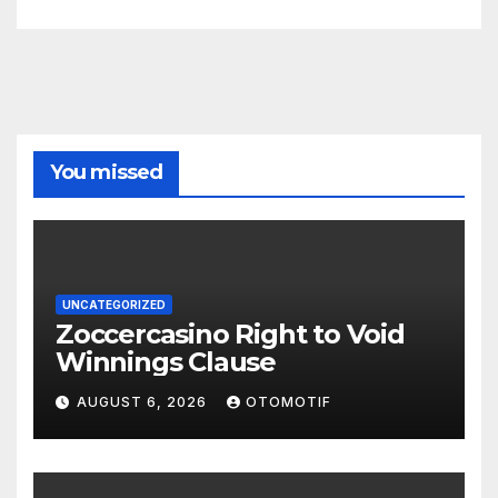
You missed
UNCATEGORIZED
Zoccercasino Right to Void
Winnings Clause
AUGUST 6, 2026
OTOMOTIF