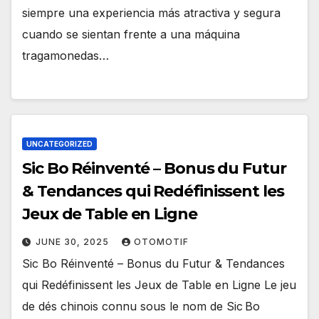
siempre una experiencia más atractiva y segura
cuando se sientan frente a una máquina
tragamonedas…
UNCATEGORIZED
Sic Bo Réinventé – Bonus du Futur
& Tendances qui Redéfinissent les
Jeux de Table en Ligne
JUNE 30, 2025
OTOMOTIF
Sic Bo Réinventé – Bonus du Futur & Tendances
qui Redéfinissent les Jeux de Table en Ligne Le jeu
de dés chinois connu sous le nom de Sic Bo