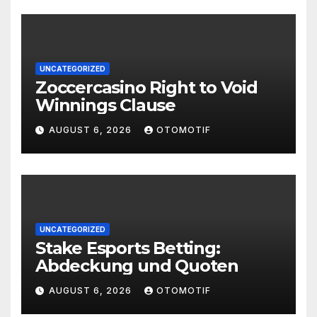
UNCATEGORIZED
Zoccercasino Right to Void
Winnings Clause
AUGUST 6, 2026
OTOMOTIF
UNCATEGORIZED
Stake Esports Betting:
Abdeckung und Quoten
AUGUST 6, 2026
OTOMOTIF