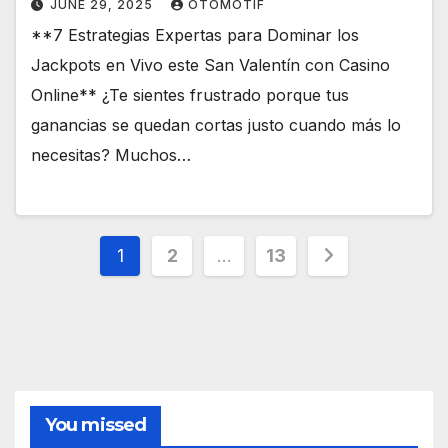
JUNE 29, 2025
OTOMOTIF
**7 Estrategias Expertas para Dominar los
Jackpots en Vivo este San Valentín con Casino
Online** ¿Te sientes frustrado porque tus
ganancias se quedan cortas justo cuando más lo
necesitas? Muchos…
Posts
1
2
…
13
pagination
You missed