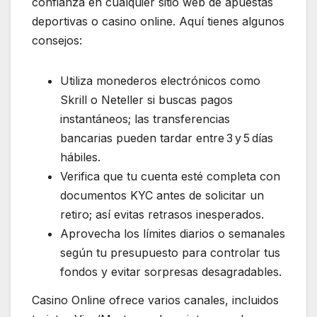
confianza en cualquier sitio web de apuestas
deportivas o casino online. Aquí tienes algunos
consejos:
Utiliza monederos electrónicos como
Skrill o Neteller si buscas pagos
instantáneos; las transferencias
bancarias pueden tardar entre 3 y 5 días
hábiles.
Verifica que tu cuenta esté completa con
documentos KYC antes de solicitar un
retiro; así evitas retrasos inesperados.
Aprovecha los límites diarios o semanales
según tu presupuesto para controlar tus
fondos y evitar sorpresas desagradables.
Casino Online ofrece varios canales, incluidos