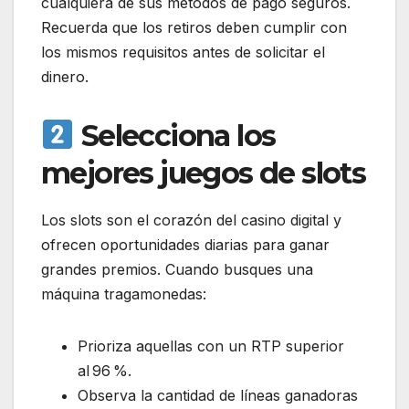
cualquiera de sus métodos de pago seguros.
Recuerda que los retiros deben cumplir con
los mismos requisitos antes de solicitar el
dinero.
Selecciona los
mejores juegos de slots
Los slots son el corazón del casino digital y
ofrecen oportunidades diarias para ganar
grandes premios. Cuando busques una
máquina tragamonedas:
Prioriza aquellas con un RTP superior
al 96 %.
Observa la cantidad de líneas ganadoras