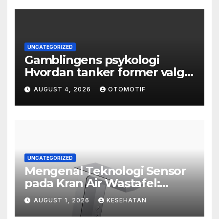
UNCATEGORIZED
Gamblingens psykologi
Hvordan tanker former valg
og atferd
AUGUST 4, 2026
OTOMOTIF
UNCATEGORIZED
Mengenal Teknologi Sensor
pada Kran Air Wastafel:
Mewah, Cerdas, dan Higienis
AUGUST 1, 2026
KESEHATAN