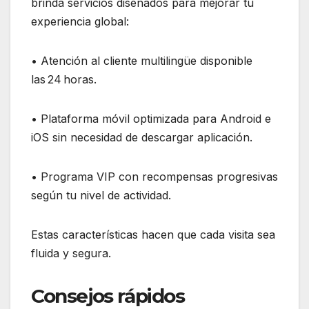
brinda servicios diseñados para mejorar tu
experiencia global:
• Atención al cliente multilingüe disponible
las 24 horas.
• Plataforma móvil optimizada para Android e
iOS sin necesidad de descargar aplicación.
• Programa VIP con recompensas progresivas
según tu nivel de actividad.
Estas características hacen que cada visita sea
fluida y segura.
Consejos rápidos