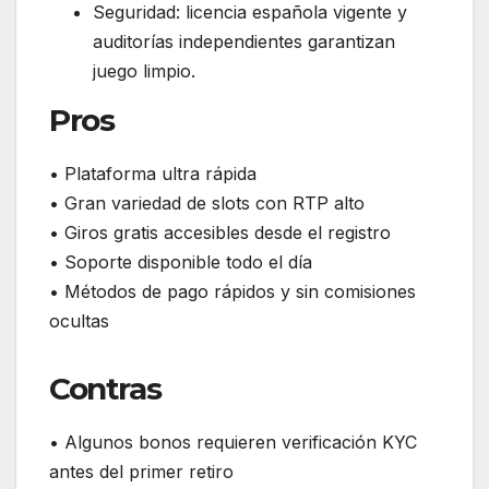
Seguridad: licencia española vigente y
auditorías independientes garantizan
juego limpio.
Pros
• Plataforma ultra rápida
• Gran variedad de slots con RTP alto
• Giros gratis accesibles desde el registro
• Soporte disponible todo el día
• Métodos de pago rápidos y sin comisiones
ocultas
Contras
• Algunos bonos requieren verificación KYC
antes del primer retiro