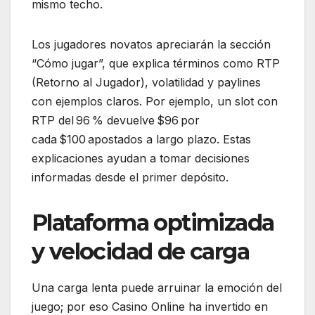
mismo techo.
Los jugadores novatos apreciarán la sección
“Cómo jugar”, que explica términos como RTP
(Retorno al Jugador), volatilidad y paylines
con ejemplos claros. Por ejemplo, un slot con
RTP del 96 % devuelve $96 por
cada $100 apostados a largo plazo. Estas
explicaciones ayudan a tomar decisiones
informadas desde el primer depósito.
Plataforma optimizada
y velocidad de carga
Una carga lenta puede arruinar la emoción del
juego; por eso Casino Online ha invertido en