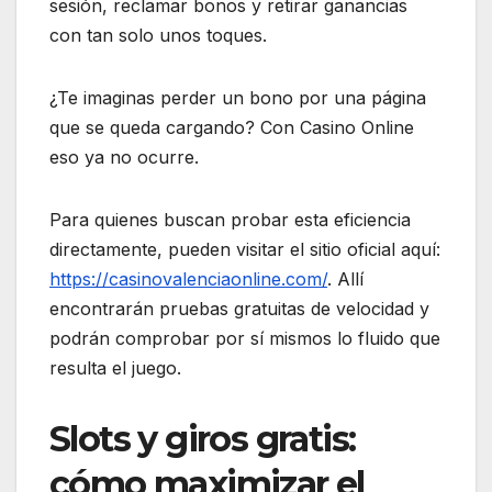
sesión, reclamar bonos y retirar ganancias
con tan solo unos toques.
¿Te imaginas perder un bono por una página
que se queda cargando? Con Casino Online
eso ya no ocurre.
Para quienes buscan probar esta eficiencia
directamente, pueden visitar el sitio oficial aquí:
https://casinovalenciaonline.com/
. Allí
encontrarán pruebas gratuitas de velocidad y
podrán comprobar por sí mismos lo fluido que
resulta el juego.
Slots y giros gratis:
cómo maximizar el