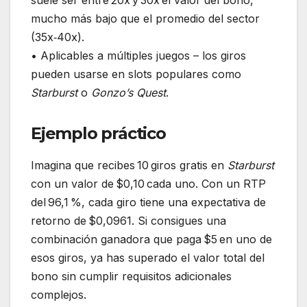
mucho más bajo que el promedio del sector
(35x‑40x).
• Aplicables a múltiples juegos – los giros
pueden usarse en slots populares como
Starburst
o
Gonzo’s Quest
.
Ejemplo práctico
Imagina que recibes 10 giros gratis en
Starburst
con un valor de $0,10 cada uno. Con un RTP
del 96,1 %, cada giro tiene una expectativa de
retorno de $0,0961. Si consigues una
combinación ganadora que paga $5 en uno de
esos giros, ya has superado el valor total del
bono sin cumplir requisitos adicionales
complejos.