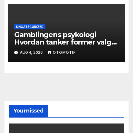
UNCATEGORIZED
Gamblingens psykologi
Hvordan tanker former valg
og atferd
AUG 4, 2026
OTOMOTIF
You missed