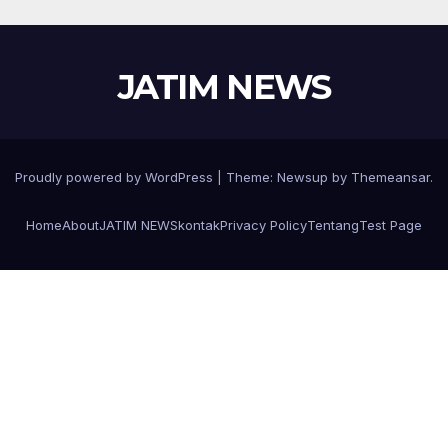
JATIM NEWS
Proudly powered by WordPress
|
Theme:
Newsup
by
Themeansar
.
Home
About
JATIM NEWS
kontak
Privacy Policy
Tentang
Test Page