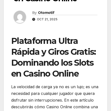
By
Otomotif
OCT 21, 2025
Plataforma Ultra
Rápida y Giros Gratis:
Dominando los Slots
en Casino Online
La velocidad de carga ya no es un lujo; es una
necesidad para cualquier jugador que quiera
disfrutar sin interrupciones. En este artículo
descubrirás cómo Casino Online combina una