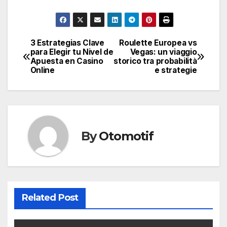
3 Estrategias Clave
Roulette Europea vs
Post
para Elegir tu Nivel de
Vegas: un viaggio
Apuesta en Casino
storico tra probabilità
navigation
Online
e strategie
By
Otomotif
Related Post