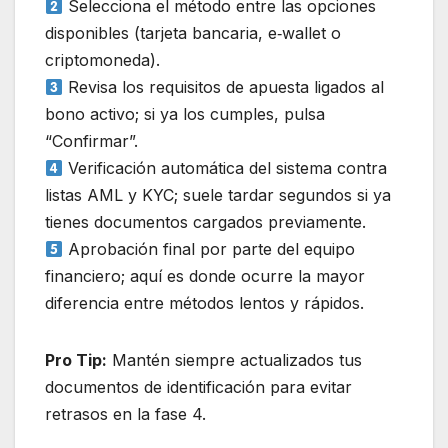
Selecciona el método entre las opciones
disponibles (tarjeta bancaria, e‑wallet o
criptomoneda).
Revisa los requisitos de apuesta ligados al
bono activo; si ya los cumples, pulsa
“Confirmar”.
Verificación automática del sistema contra
listas AML y KYC; suele tardar segundos si ya
tienes documentos cargados previamente.
Aprobación final por parte del equipo
financiero; aquí es donde ocurre la mayor
diferencia entre métodos lentos y rápidos.
Pro Tip:
Mantén siempre actualizados tus
documentos de identificación para evitar
retrasos en la fase 4.