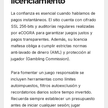
licenciamiento
La confianza es esencial cuando hablamos de
pagos instantáneos. El sitio cuenta con cifrado
SSL 256‑bits y auditorías regulares realizadas
por eCOGRA para garantizar juegos justos y
pagos transparentes. Además, su licencia
maltesa obliga a cumplir estrictas normas
anti‑lavado de dinero (AML) y protección al
jugador (Gambling Commission).
Para fomentar un juego responsable se
incluyen herramientas como límites
autoimpuestos, filtros autoexclusión y
recordatorios diarios sobre tiempo invertido.
Recuerda siempre establecer un presupuesto
antes de iniciar cualquier sesión; jugar