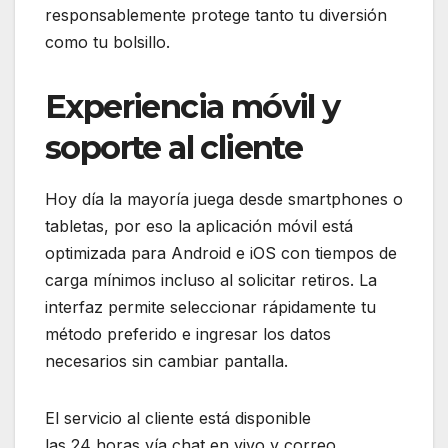
responsablemente protege tanto tu diversión
como tu bolsillo.
Experiencia móvil y
soporte al cliente
Hoy día la mayoría juega desde smartphones o
tabletas, por eso la aplicación móvil está
optimizada para Android e iOS con tiempos de
carga mínimos incluso al solicitar retiros. La
interfaz permite seleccionar rápidamente tu
método preferido e ingresar los datos
necesarios sin cambiar pantalla.
El servicio al cliente está disponible
las 24 horas vía chat en vivo y correo