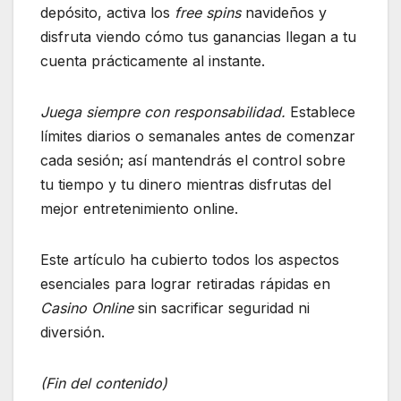
depósito, activa los
free spins
navideños y
disfruta viendo cómo tus ganancias llegan a tu
cuenta prácticamente al instante.
Juega siempre con responsabilidad.
Establece
límites diarios o semanales antes de comenzar
cada sesión; así mantendrás el control sobre
tu tiempo y tu dinero mientras disfrutas del
mejor entretenimiento online.
Este artículo ha cubierto todos los aspectos
esenciales para lograr retiradas rápidas en
Casino Online
sin sacrificar seguridad ni
diversión.
(Fin del contenido)