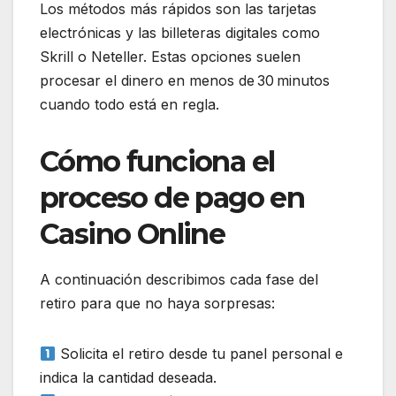
Los métodos más rápidos son las tarjetas
electrónicas y las billeteras digitales como
Skrill o Neteller. Estas opciones suelen
procesar el dinero en menos de 30 minutos
cuando todo está en regla.
Cómo funciona el
proceso de pago en
Casino Online
A continuación describimos cada fase del
retiro para que no haya sorpresas:
Solicita el retiro desde tu panel personal e
indica la cantidad deseada.