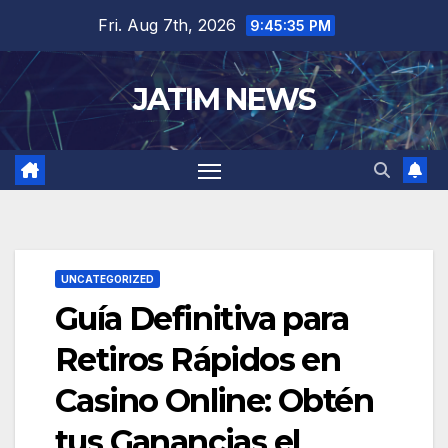
Skip
Fri. Aug 7th, 2026
9:45:36 PM
to
content
JATIM NEWS
UNCATEGORIZED
Guía Definitiva para
Retiros Rápidos en
Casino Online: Obtén
tus Ganancias el