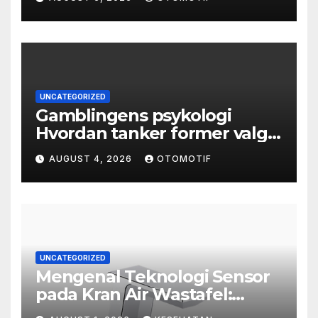
UNCATEGORIZED
Gamblingens psykologi
Hvordan tanker former valg
og atferd
AUGUST 4, 2026
OTOMOTIF
UNCATEGORIZED
Mengenal Teknologi Sensor
pada Kran Air Wastafel:
Mewah, Cerdas, dan Higienis