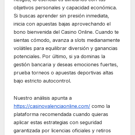
objetivos personales y capacidad económica.
Si buscas aprender sin presión inmediata,
inicia con apuestas bajas aprovechando el
bono bienvenida del Casino Online. Cuando te
sientas cómodo, avanza a slots medianamente
volátiles para equilibrar diversión y ganancias
potenciales. Por último, si ya dominas la
gestión bancaria y deseas emociones fuertes,
prueba torneos o apuestas deportivas altas
bajo estricto autocontrol.
Nuestro análisis apunta a
https://casinovalenciaonline.com/
como la
plataforma recomendada cuando quieras
aplicar estas estrategias con seguridad
garantizada por licencias oficiales y retiros