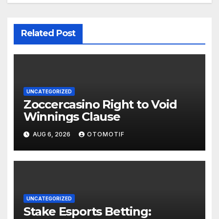
Related Post
UNCATEGORIZED
Zoccercasino Right to Void
Winnings Clause
AUG 6, 2026
OTOMOTIF
UNCATEGORIZED
Stake Esports Betting: