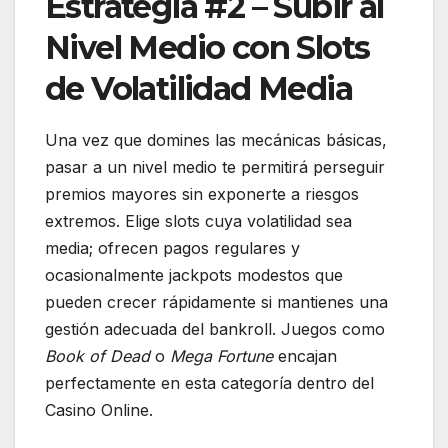
Estrategia #2 – Subir al
Nivel Medio con Slots
de Volatilidad Media
Una vez que domines las mecánicas básicas,
pasar a un nivel medio te permitirá perseguir
premios mayores sin exponerte a riesgos
extremos. Elige slots cuya volatilidad sea
media; ofrecen pagos regulares y
ocasionalmente jackpots modestos que
pueden crecer rápidamente si mantienes una
gestión adecuada del bankroll. Juegos como
Book of Dead
o
Mega Fortune
encajan
perfectamente en esta categoría dentro del
Casino Online.