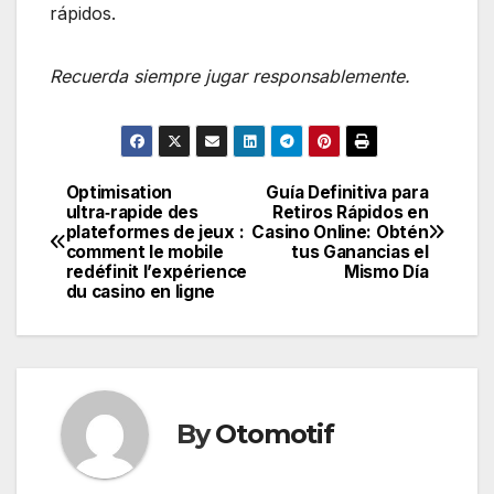
rápidos.
Recuerda siempre jugar responsablemente.
Optimisation
Guía Definitiva para
Post
ultra‑rapide des
Retiros Rápidos en
plateformes de jeux :
Casino Online: Obtén
navigation
comment le mobile
tus Ganancias el
redéfinit l’expérience
Mismo Día
du casino en ligne
By
Otomotif