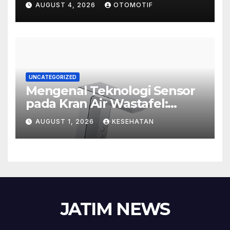
AUGUST 4, 2026
OTOMOTIF
UNCATEGORIZED
Mengenal Teknologi Sensor
pada Kran Air Wastafel:
Mewah, Cerdas, dan Higienis
AUGUST 1, 2026
KESEHATAN
JATIM NEWS