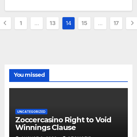
Posts
1
…
13
14
15
…
17
pagination
You missed
UNCATEGORIZED
Zoccercasino Right to Void
Winnings Clause