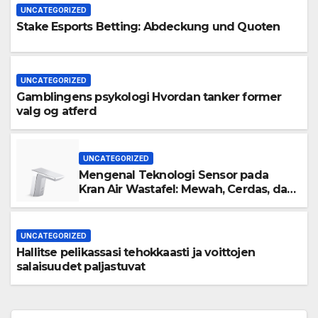
UNCATEGORIZED
Stake Esports Betting: Abdeckung und Quoten
UNCATEGORIZED
Gamblingens psykologi Hvordan tanker former
valg og atferd
UNCATEGORIZED
Mengenal Teknologi Sensor pada
Kran Air Wastafel: Mewah, Cerdas, dan
Higienis
UNCATEGORIZED
Hallitse pelikassasi tehokkaasti ja voittojen
salaisuudet paljastuvat