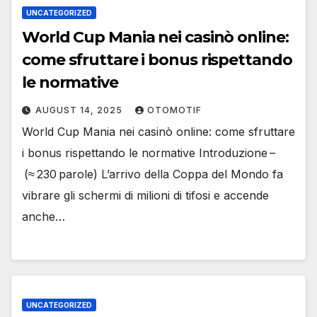
UNCATEGORIZED
World Cup Mania nei casinò online:
come sfruttare i bonus rispettando
le normative
AUGUST 14, 2025
OTOMOTIF
World Cup Mania nei casinò online: come sfruttare
i bonus rispettando le normative Introduzione –
(≈ 230 parole) L’arrivo della Coppa del Mondo fa
vibrare gli schermi di milioni di tifosi e accende
anche…
UNCATEGORIZED