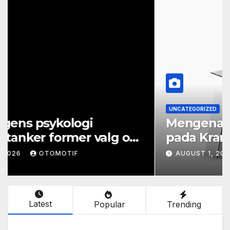
UNCATEGORIZED
Mengenal Teknologi Sensor
pada Kran Air Wastafel: Mewah,
Cerdas, dan Higienis
AUGUST 1, 2026
KESEHATAN
Latest
Popular
Trending