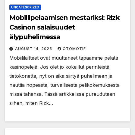
UNCATEGORIZED
Mobiilipelaamisen mestariksi: Rizk
Casinon salaisuudet
älypuhelimessa
AUGUST 14, 2025
OTOMOTIF
Mobiililaitteet ovat muuttaneet tapaamme pelata
kasinopelejä. Jos olet jo kokeillut perinteistä
tietokonetta, nyt on aika siirtyä puhelimeen ja
nauttia nopeasta, turvallisesta pelikokemuksesta
missä tahansa. Tässä artikkelissa pureudutaan
siihen, miten Rizk…