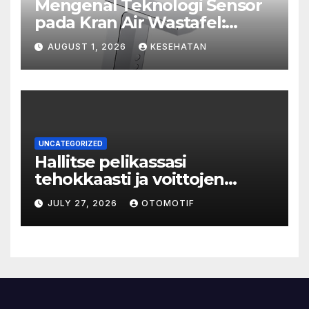
Mengenal Teknologi Sensor
pada Kran Air Wastafel:
Mewah, Cerdas, dan Higienis
AUGUST 1, 2026
KESEHATAN
UNCATEGORIZED
Hallitse pelikassasi
tehokkaasti ja voittojen
salaisuudet paljastuvat
JULY 27, 2026
OTOMOTIF